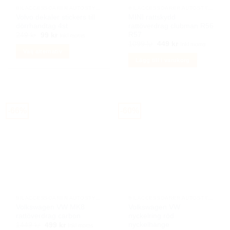
på
BILACCESSOARER AUTOSTYLING
BILACCESSOARER AUTOSTYLING
produktsidan
Volvo dekaler stickers till
MINI rattskydd
dörrhandtag 4st
rattöverdrag clubman R56
R57
Det
Det
249
kr
99
kr
Inkl moms
ursprungliga
nuvarande
Det
Det
1099
kr
449
kr
Inkl moms
priset
priset
ursprungliga
nuvarande
Välj alternativ
var:
är:
priset
priset
Lägg till i varukorg
249 kr.
99 kr.
Den
var:
är:
1099 kr.
449 kr.
här
produkten
har
flera
-66%
-60%
varianter.
De
olika
alternativen
kan
väljas
på
produktsidan
BILACCESSOARER AUTOSTYLING
BILACCESSOARER AUTOSTYLING
Volkswagen VW MK8
Volkswagen VW
rattöverdrag carbon
nyckelring röd
nyckelhänge
Det
Det
1449
kr
499
kr
Inkl moms