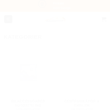
Skip
Fri frakt
Inom Sverige
to
content
KATEGORIER
BILACCESSOARER
CENTRUMKÅPOR &
AUTOSTYLING
EMBLEM
1009 PRODUKTER
156 PRODUKTER