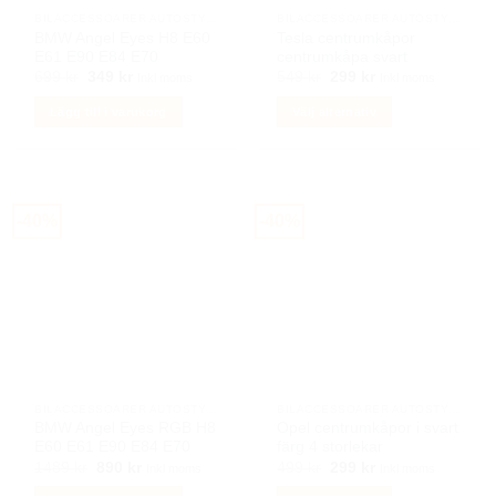
på
BILACCESSOARER AUTOSTYLING
BILACCESSOARER AUTOSTYLING
produktsidan
BMW Angel Eyes H8 E60
Tesla centrumkåpor
E61 E90 E84 E70
centrumkåpa svart
Det
Det
Det
Det
699
kr
349
kr
549
kr
299
kr
Inkl moms
Inkl moms
ursprungliga
nuvarande
ursprungliga
nuvarande
priset
priset
priset
priset
Lägg till i varukorg
Välj alternativ
var:
är:
var:
är:
699 kr.
349 kr.
549 kr.
299 kr.
Den
här
produkten
har
-40%
-40%
flera
varianter.
De
olika
alternativen
kan
väljas
på
BILACCESSOARER AUTOSTYLING
BILACCESSOARER AUTOSTYLING
produktsidan
BMW Angel Eyes RGB H8
Opel centrumkåpor i svart
E60 E61 E90 E84 E70
färg 4 storlekar
Det
Det
Det
Det
1489
kr
890
kr
499
kr
299
kr
Inkl moms
Inkl moms
ursprungliga
nuvarande
ursprungliga
nuvarande
priset
priset
priset
priset