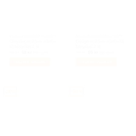
BILACCESSOARER AUTOSTYLING
BILACCESSOARER AUTOSTYLING
Chrysler emblem märke
Dodge emblem märke till
till bilnyckel 2 st
bilnyckel 2 st
Det
Det
Det
Det
99
kr
69
kr
99
kr
69
kr
Inkl moms
Inkl moms
ursprungliga
nuvarande
ursprungliga
nuvarande
priset
priset
priset
priset
Lägg till i varukorg
Lägg till i varukorg
var:
är:
var:
är:
99 kr.
69 kr.
99 kr.
69 kr.
-30%
-50%