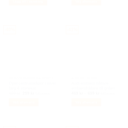
Lägg till i varukorg
Välj alternativ
var:
är:
var:
är:
1489 kr.
890 kr.
499 kr.
299 kr.
Den
här
produkten
har
-40%
-41%
flera
varianter.
De
olika
alternativen
kan
väljas
på
BILACCESSOARER AUTOSTYLING
AUDI TILLBEHÖR
produktsidan
Opel centrumkåpor i silver
Audi emblem hållare
färg 4 storlekar
emblemhållare till grillen
Det
Det
Prisintervall:
499
kr
299
kr
469
kr
–
699
kr
Inkl moms
Inkl moms
ursprungliga
nuvarande
469 kr
priset
priset
till
Välj alternativ
Välj alternativ
var:
är:
699 kr
499 kr.
299 kr.
Den
Den
här
här
produkten
produkten
har
har