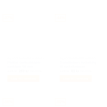
här
produkten
har
-37%
-44%
flera
varianter.
De
olika
alternativen
kan
väljas
på
BILACCESSOARER AUTOSTYLING
BILACCESSOARER AUTOSTYLING
produktsidan
Pontiac centrumkåpor
Transformers nyckelring
navkåpor 56 mm
till nyckelknippan
Det
Det
Det
Det
449
kr
283
kr
149
kr
83
kr
Inkl moms
Inkl moms
ursprungliga
nuvarande
ursprungliga
nuvarande
priset
priset
priset
priset
Lägg till i varukorg
Lägg till i varukorg
var:
är:
var:
är:
449 kr.
283 kr.
149 kr.
83 kr.
-56%
-50%