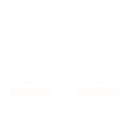
produkten
har
-50%
-64%
flera
varianter.
De
olika
alternativen
kan
väljas
på
BILACCESSOARER AUTOSTYLING
BILACCESSOARER AUTOSTYLING
produktsidan
Skoda emblem till
Tesla centrumkåpor röda
bagagelucka blank svart
navkåpa 57mm
Det
Det
Det
Det
599
kr
299
kr
699
kr
249
kr
Inkl moms
Inkl moms
ursprungliga
nuvarande
ursprungliga
nuvarande
priset
priset
priset
priset
Lägg till i varukorg
Lägg till i varukorg
var:
är:
var:
är:
599 kr.
299 kr.
699 kr.
249 kr.
-30%
-30%