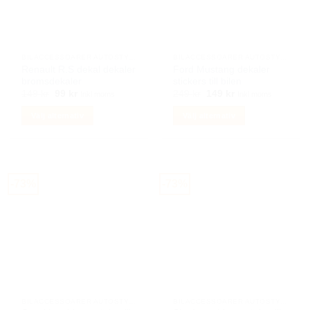
BILACCESSOARER AUTOSTYLING
BILACCESSOARER AUTOSTYLING
Renault R.S dekal dekaler
Ford Mustang dekaler
bromsdekaler
stickers till bilen
Det
Det
Det
Det
149
kr
99
kr
249
kr
149
kr
Inkl moms
Inkl moms
ursprungliga
nuvarande
ursprungliga
nuvarande
priset
priset
priset
priset
Välj alternativ
Välj alternativ
var:
är:
var:
är:
149 kr.
99 kr.
249 kr.
149 kr.
Den
Den
här
här
produkten
produkten
har
har
-73%
-73%
flera
flera
varianter.
varianter.
De
De
olika
olika
alternativen
alternativen
kan
kan
väljas
väljas
på
på
BILACCESSOARER AUTOSTYLING
BILACCESSOARER AUTOSTYLING
produktsidan
produktsidan