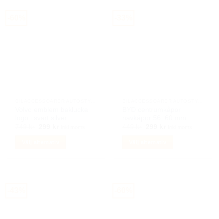
-60%
-33%
BILACCESSOARER AUTOSTYLING
BILACCESSOARER AUTOSTYLING
Volvo emblem baklucka
BYD centrumkåpor
logo i svart silver
navkåpor 56, 60 mm
Det
Det
Det
Det
749
kr
299
kr
449
kr
299
kr
Inkl moms
Inkl moms
ursprungliga
nuvarande
ursprungliga
nuvarande
priset
priset
priset
priset
Välj alternativ
Välj alternativ
var:
är:
var:
är:
749 kr.
299 kr.
449 kr.
299 kr.
Den
Den
här
här
produkten
produkten
har
har
-43%
-60%
flera
flera
varianter.
varianter.
De
De