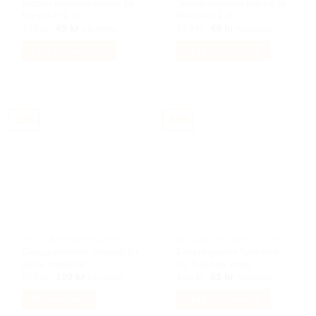
Suzuki emblem märke till
Skoda emblem märke till
bilnyckel 2 st
bilnyckel 2 st
Det
Det
Det
Det
179
kr
49
kr
179
kr
49
kr
Inkl moms
Inkl moms
ursprungliga
nuvarande
ursprungliga
nuvarande
priset
priset
priset
priset
Lägg till i varukorg
Lägg till i varukorg
var:
är:
var:
är:
179 kr.
49 kr.
179 kr.
49 kr.
-33%
-44%
BILACCESSOARER AUTOSTYLING
BILACCESSOARER AUTOSTYLING
Skoda emblem original för
Folieringskniv folie kniv
äldre modeller
för foliering wrap
Det
Det
Det
Det
299
kr
199
kr
149
kr
83
kr
Inkl moms
Inkl moms
ursprungliga
nuvarande
ursprungliga
nuvarande
priset
priset
priset
priset
Välj alternativ
Lägg till i varukorg
var:
är:
var:
är:
299 kr.
199 kr.
149 kr.
83 kr.
Den