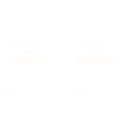
olika
alternativen
kan
väljas
på
BILACCESSOARER AUTOSTYLING
BILACCESSOARER AUTOSTYLING
produktsidan
Fiat centrumkåpor 4
Mercedes centrumkåpor
storlekar svart
75/65 mm 4st
Det
Det
Det
Det
499
kr
299
kr
550
kr
379
kr
Inkl moms
Inkl moms
ursprungliga
nuvarande
ursprungliga
nuvarande
priset
priset
priset
priset
Välj alternativ
Lägg till i varukorg
var:
är:
var:
är:
499 kr.
299 kr.
550 kr.
379 kr.
Den
här
produkten
har
-50%
-46%
flera
varianter.
De
olika
alternativen
kan
väljas