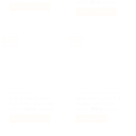
ursprungliga
nuvarande
Det
Det
249
kr
99
kr
Inkl moms
priset
priset
ursprungliga
nuvarande
Lägg till i varukorg
var:
är:
priset
priset
Lägg till i varukorg
1449 kr.
499 kr.
var:
är:
249 kr.
99 kr.
-40%
-50%
AUDI TILLBEHÖR
BILACCESSOARER AUTOSTYLING
Audi nyckelring nyhet
BMW smart nyckel 3, 4
svart läder nyckelhänge
knappar 2014-2018
Det
Det
Det
Det
249
kr
149
kr
599
kr
299
kr
Inkl moms
Inkl moms
ursprungliga
nuvarande
ursprungliga
nuvarande
priset
priset
priset
priset
Lägg till i varukorg
Välj alternativ
var:
är:
var:
är:
249 kr.
149 kr.
599 kr.
299 kr.
Den
här