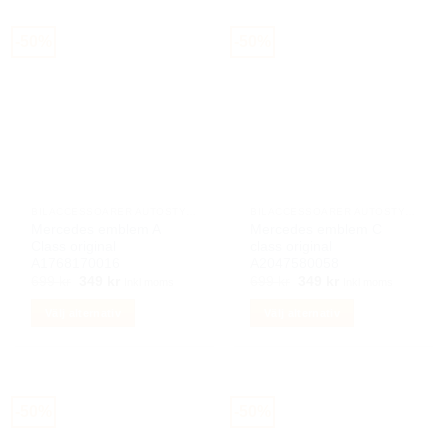
produkten
har
-50%
-50%
flera
varianter.
De
olika
alternativen
kan
väljas
på
BILACCESSOARER AUTOSTYLING
BILACCESSOARER AUTOSTYLING
produktsidan
Mercedes emblem A
Mercedes emblem C
Class original
class original
A1768170016
A2047580058
Det
Det
Det
Det
699
kr
349
kr
699
kr
349
kr
Inkl moms
Inkl moms
ursprungliga
nuvarande
ursprungliga
nuvarande
priset
priset
priset
priset
Välj alternativ
Välj alternativ
var:
är:
var:
är:
699 kr.
349 kr.
699 kr.
349 kr.
Den
Den
här
här
produkten
produkten
har
har
-50%
-50%
flera
flera
varianter.
varianter.