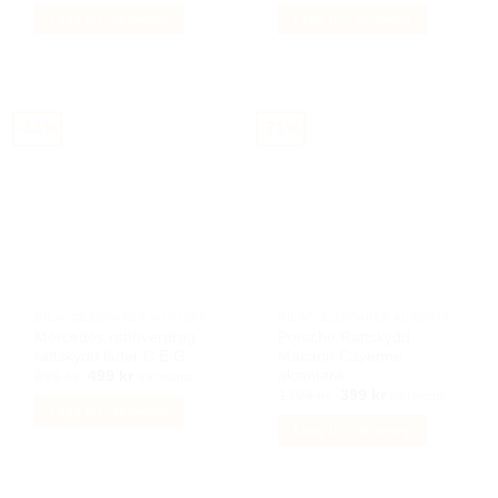
priset
priset
priset
priset
Lägg till i varukorg
Lägg till i varukorg
var:
är:
var:
är:
1249 kr.
499 kr.
1249 kr.
499 kr.
-44%
-71%
BILACCESSOARER AUTOSTYLING
BILACCESSOARER AUTOSTYLING
Mercedes rattöverdrag
Porsche Rattskydd
rattskydd läder C E G
Macann Cayenne
alcantara
Det
Det
899
kr
499
kr
Inkl moms
ursprungliga
nuvarande
Det
Det
1399
kr
399
kr
Inkl moms
priset
priset
ursprungliga
nuvarande
Lägg till i varukorg
var:
är:
priset
priset
Lägg till i varukorg
899 kr.
499 kr.
var:
är:
1399 kr.
399 kr.