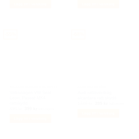
priset
priset
priset
priset
Lägg till i varukorg
Lägg till i varukorg
var:
är:
var:
är:
1449 kr.
490 kr.
1249 kr.
399 kr.
-55%
-68%
BILACCESSOARER AUTOSTYLING
AUDI TILLBEHÖR
Volkswagen VW Seat
Audi rattöverdrag
Leon, Passat MK4
alcantara ratt skydd
rattskydd
Det
Det
1249
kr
399
kr
Inkl moms
ursprungliga
nuvarande
Det
Det
890
kr
399
kr
Inkl moms
priset
priset
ursprungliga
nuvarande
Lägg till i varukorg
var:
är:
priset
priset
Lägg till i varukorg
1249 kr.
399 kr.
var:
är:
890 kr.
399 kr.