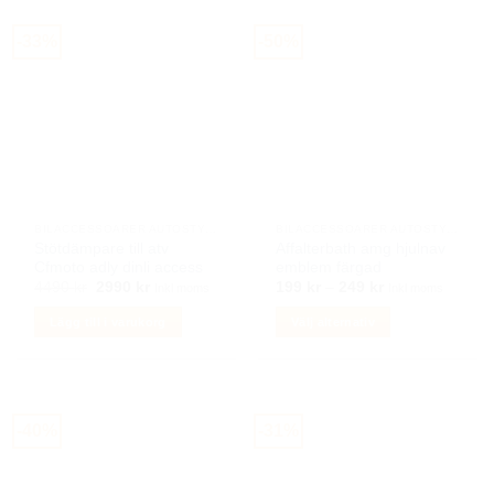
-33%
-50%
BILACCESSOARER AUTOSTYLING
BILACCESSOARER AUTOSTYLING
Stötdämpare till atv
Affalterbath amg hjulnav
Cfmoto adly dinli access
emblem färgad
Det
Det
Prisintervall:
4490
kr
2990
kr
199
kr
–
249
kr
Inkl moms
Inkl moms
ursprungliga
nuvarande
199 kr
priset
priset
till
Lägg till i varukorg
Välj alternativ
var:
är:
249 kr
4490 kr.
2990 kr.
Den
här
produkten
har
-40%
-31%
flera
varianter.
De