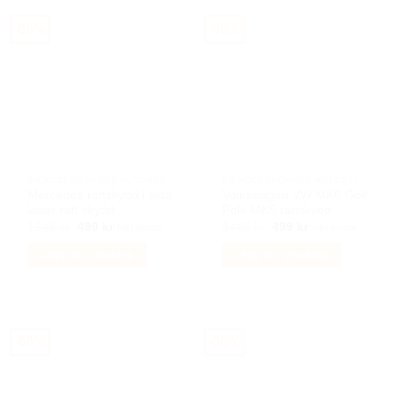
-60%
-66%
BILACCESSOARER AUTOSTYLING
BILACCESSOARER AUTOSTYLING
Mercedes rattskydd i äkta
Volkswagen VW MK6 Golf
läder ratt skydd
Polo MK5 rattskydd
Det
Det
Det
Det
1249
kr
499
kr
1449
kr
499
kr
Inkl moms
Inkl moms
ursprungliga
nuvarande
ursprungliga
nuvarande
priset
priset
priset
priset
Lägg till i varukorg
Lägg till i varukorg
var:
är:
var:
är:
1249 kr.
499 kr.
1449 kr.
499 kr.
-68%
-60%