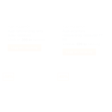
AUDI TILLBEHÖR
AUDI TILLBEHÖR
Audi rattöverdrag äkta
Audi alcantara
läder rattskydd
rattöverdrag rattskydd TT,
R8
Det
Det
1249
kr
399
kr
Inkl moms
ursprungliga
nuvarande
Det
Det
1249
kr
499
kr
Inkl moms
priset
priset
ursprungliga
nuvarande
Lägg till i varukorg
var:
är:
priset
priset
Lägg till i varukorg
1249 kr.
399 kr.
var:
är:
1249 kr.
499 kr.
-58%
-60%