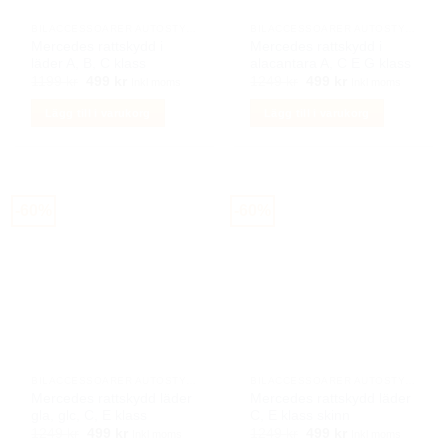
BILACCESSOARER AUTOSTYLING
BILACCESSOARER AUTOSTYLING
Mercedes rattskydd i
Mercedes rattskydd i
läder A, B, C klass
alacantara A, C E G klass
Det
Det
Det
Det
1199
kr
499
kr
1249
kr
499
kr
Inkl moms
Inkl moms
ursprungliga
nuvarande
ursprungliga
nuvarande
priset
priset
priset
priset
Lägg till i varukorg
Lägg till i varukorg
var:
är:
var:
är:
1199 kr.
499 kr.
1249 kr.
499 kr.
-60%
-60%
BILACCESSOARER AUTOSTYLING
BILACCESSOARER AUTOSTYLING
Mercedes rattskydd läder
Mercedes rattskydd läder
gla, glc, C, E klass
C, E klass skinn
Det
Det
Det
Det
1249
kr
499
kr
1249
kr
499
kr
Inkl moms
Inkl moms
ursprungliga
nuvarande
ursprungliga
nuvarande