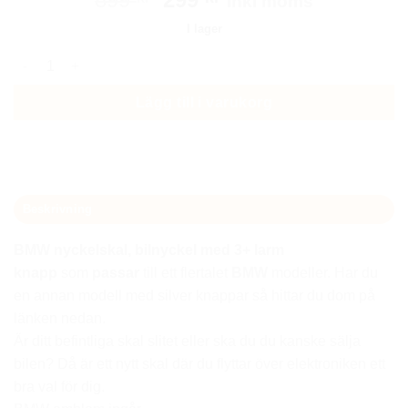
Inkl moms
ursprungliga
nuvarande
I lager
priset
priset
BMW smart nyckel nyckelskal 3+ larm knapp mängd
var:
är:
899 kr.
299 kr.
Lägg till i varukorg
Beskrivning
BMW nyckelskal, bilnyckel med 3+ larm
knapp
som
passar
till ett flertalet
BMW
modeller. Har du
en annan modell med silver knappar så hittar du dom på
länken nedan.
Är ditt befintliga skal slitet eller ska du du kanske sälja
bilen? Då är ett nytt skal där du flyttar över elektroniken ett
bra val för dig.