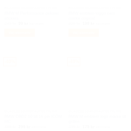
BILACCESSOARER AUTOSTYLING
BILACCESSOARER AUTOSTYLING
BMW M Performance dekaler
BMW emblem loggo oem
stickers
märke original
Det
Det
Det
Det
249
kr
99
kr
330
kr
199
kr
Inkl moms
Inkl moms
ursprungliga
nuvarande
ursprungliga
nuvarande
priset
priset
priset
priset
Välj alternativ
Välj alternativ
var:
är:
var:
är:
249 kr.
99 kr.
330 kr.
199 kr.
Den
Den
här
här
produkten
produkten
har
har
-40%
-49%
flera
flera
varianter.
varianter.
De
De
olika
olika
alternativen
alternativen
kan
kan
väljas
väljas
på
på
BILACCESSOARER AUTOSTYLING
BILACCESSOARER AUTOSTYLING
produktsidan
produktsidan
BMW OBD2 10 till 16 pin ICOM
BMW M emblem logo märke till
MC
grillen
Det
Det
Det
Det
499
kr
299
kr
349
kr
179
kr
Inkl moms
Inkl moms
ursprungliga
nuvarande
ursprungliga
nuvarande