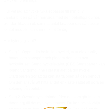
BMW emblem ingår.
Hur vet jag att nyckel/Skalet passar till min bil?
Jämför bilden på vår hemsida med den befintliga du har.
Ser den likadan ut, samma antal knappar osv så passar
skalet med största sannolikhet för dig.
Hur byter jag skal?
Steg 1. Öppna din befintliga nyckel, ta ut elektronik,
batteri och startspärr och placera den i det nya
nyckelhuset. Stäng nyckelskalet. (OBS Startspärren kan
ibland var gömd inne i plastskalet på din nyckel.
Startspärren gör att du kan starta bilen så den behövs.
Om den är svår att hitta är det enklaste sättet att göra en
sökning på youtube.
Steg 2. Överför nyckelbladet (den del som går in i din
tändning) till det nya nyckelhuset. Du kan också välja