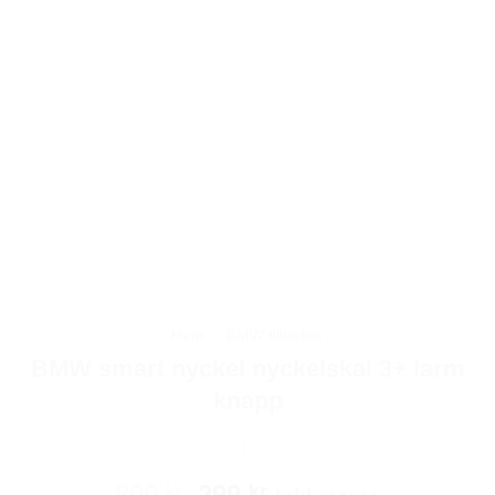
Hem
/
BMW tillbehör
BMW smart nyckel nyckelskal 3+ larm
knapp
Det
Det
899
299
kr
kr