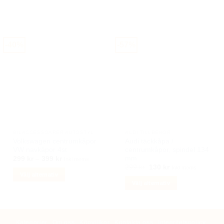
har
flera
varianter.
De
-40%
-57%
olika
alternativen
kan
väljas
på
produktsidan
BILACCESSOARER AUTOSTYLING
AUDI TILLBEHÖR
Volkswagen centrumkåpor
Audi täckkåpa /
VW navkåpor 4st
centrumkåpor, spindel 134
mm
Prisintervall:
299
kr
–
399
kr
Inkl moms
299 kr
Det
Det
299
kr
130
kr
Inkl moms
till
ursprungliga
nuvarande
Välj alternativ
399 kr
priset
priset
Välj alternativ
Den
var:
är:
299 kr.
130 kr.
Den
här
här
produkten
produkten
har
Kategorier
Om oss
Köpvillkor
Kontakta oss
Integritetspolicy