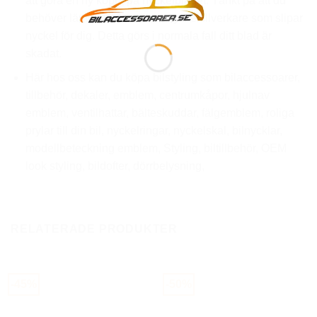
att göra en ny kopia på nyckelbladet. Tänkt på att du
behöver lämna in den till en nyckeltillverkare som slipar
nyckel för dig. Detta görs i normala fall ditt blad är
skadat.
Här hos oss kan du köpa bilstyling som bilaccessoarer,
tillbehör, dekaler, emblem, centrumkåpor, hjulnav
emblem, ventilhattar, bälteskuddar, fälgemblem, roliga
prylar till din bil, nyckelringar, nyckelskal, bilnycklar,
modellbeteckning emblem, Styling, biltillbehör, OEM
look styling, bildofter, dörrbelysning,
RELATERADE PRODUKTER
-45%
-50%