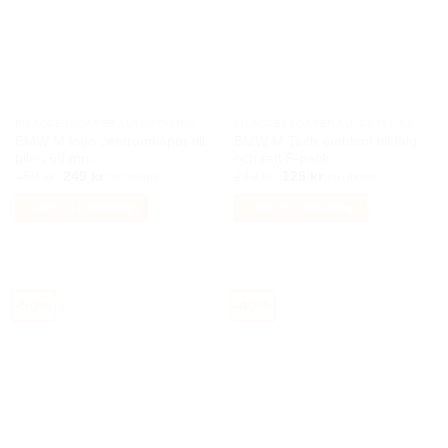
BILACCESSOARER AUTOSTYLING
BILACCESSOARER AUTOSTYLING
BMW M logo centrumkåpor till
BMW M Tech emblem till fälg
bilen 68 mm
och ratt 5-pack
Det
Det
Det
Det
450
kr
249
kr
249
kr
125
kr
Inkl moms
Inkl moms
ursprungliga
nuvarande
ursprungliga
nuvarande
priset
priset
priset
priset
Lägg till i varukorg
Lägg till i varukorg
var:
är:
var:
är:
450 kr.
249 kr.
249 kr.
125 kr.
-60%
-40%