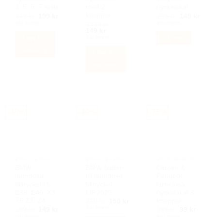
3, 5, 6, 7 serie
med 2
nyckelskal
knappar
Det
Det
Det
Det
349
kr
199
kr
299
kr
149
kr
ursprungliga
nuvarande
ursprunglig
nuva
Inkl moms
Inkl moms
3499
kr
priset
priset
priset
priset
Det
Det
149
kr
var:
är:
var:
är:
ursprungliga
nuvarande
Inkl moms
Lägg till i
Läs mer
349 kr.
199 kr.
299 kr.
149 k
priset
priset
var:
är:
varukorg
Lägg till i
3499 kr.
149 kr.
varukorg
-48%
-40%
-75%
BILACCESSOARER AUTOSTYLING
BILACCESSOARER AUTOSTYLING
BILACCESSOARER AUTOSTYLING
BMW
BMW batteri
Citroen &
larmdosa
till larmdosa
Peugeot
bilnyckel för
bilnyckel
larmdosa
E39, E46, X3,
LIR2025
nyckelskal 3
X5 Z3, Z4
knappar
Det
Det
250
kr
150
kr
ursprungliga
nuvarande
Inkl moms
Det
Det
Det
Det
289
kr
149
kr
399
kr
99
kr
priset
priset
ursprungliga
nuvarande
ursprunglig
nuvar
Inkl moms
Inkl moms