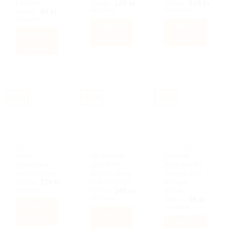
Laguna
Det
Det
Det
Det
399
kr
129
kr
299
kr
149
kr
ursprungliga
nuvarande
ursprunglig
nuva
Inkl moms
Inkl moms
Det
Det
299
kr
99
kr
priset
priset
priset
priset
ursprungliga
nuvarande
Inkl moms
var:
är:
var:
är:
priset
priset
Lägg till i
Lägg till i
399 kr.
129 kr.
299 kr.
149 k
var:
är:
Lägg till i
299 kr.
99 kr.
varukorg
varukorg
varukorg
-40%
-38%
-67%
BILACCESSOARER AUTOSTYLING
BILACCESSOARER AUTOSTYLING
BILACCESSOARER AUTOSTYLING
Volvo
Nyckelskal
Renault
nyckelskal
nyckel för
bilnyckel för
smart nyckel
Dodge, Jeep
Twingo Clio
och Chrysler
Kangoo
Det
Det
299
kr
179
kr
ursprungliga
nuvarande
Inkl moms
Master
Det
Det
399
kr
249
kr
priset
priset
ursprungliga
nuvarande
Inkl moms
Det
Det
299
kr
99
kr
var:
är:
priset
priset
Lägg till i
ursprunglig
nuvar
Inkl moms
299 kr.
179 kr.
var:
är:
priset
priset
Välj
399 kr.
249 kr.
varukorg
var:
är:
Lägg till i
299 kr.
99 kr.
alternativ