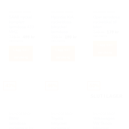
BILACCESSOARER AUTOSTYLING
BILACCESSOARER AUTOSTYLING
BILACCESSOARER AUTOSTYLING
SAAB nyckel
Hyundai KIA
Opel larmdosa
komplett
nyckeldosa
nyckelskal till
larmdosa 433
bilnyckel
bilen
MHZ
larmdosa
Det
Det
349
kr
179
kr
ursprunglig
nuva
Inkl moms
Det
Det
Det
Det
749
kr
499
kr
399
kr
199
kr
priset
priset
ursprungliga
nuvarande
ursprungliga
nuvarande
Inkl moms
Inkl moms
var:
är:
priset
priset
priset
priset
Lägg till i
349 kr.
179 k
var:
är:
var:
är:
Lägg till i
Lägg till i
749 kr.
499 kr.
399 kr.
199 kr.
varukorg
varukorg
varukorg
-43%
-96%
-50%
SLUT I LAGER
BILACCESSOARER AUTOSTYLING
BILACCESSOARER AUTOSTYLING
BILACCESSOARER AUTOSTYLING
BMW
Toyota
Volkswagen
larmdosa
bilnyckel
VW Skoda
nyckelskal för
nyckelskal
bilnyckel