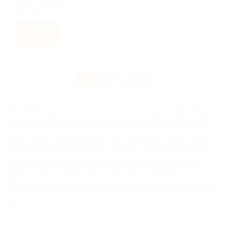
Det
Det
399
kr
149
kr
ursprungliga
nuvarande
Inkl moms
priset
priset
var:
är:
Lägg till i
399 kr.
149 kr.
varukorg
1
2
3
Här finner nyckelskal, larmdosor, bilnycklar till dom flesta
bilmärken som Audi, BMW, Mercedes, Volkswagen VW,
Volvo, Opel, Renault, Ford, Seat, Peugeot, Citroen, Fiat,
Porsche, Nissan, Mazda osv. Dessa nycklar/larmdosor är
perfekt för dig som har sliten nyckel och vill byta ut din
gamla nyckel. Observera att det inte är kompletta
bilnycklar, innehållet flyttar du från din gamla nyckel till det
nya.