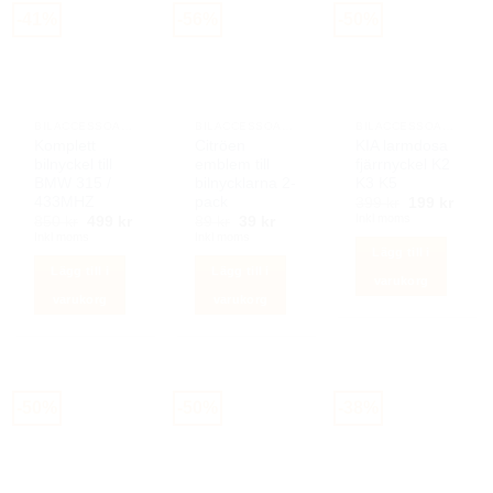
-41%
-56%
-50%
BILACCESSOARER AUTOSTYLING
BILACCESSOARER AUTOSTYLING
BILACCESSOARER AUTOSTYLING
Komplett
Citröen
KIA larmdosa
bilnyckel till
emblem till
fjärrnyckel K2
BMW 315 /
bilnycklarna 2-
K3 K5
433MHZ
pack
Det
Det
399
kr
199
kr
ursprunglig
nuva
Inkl moms
Det
Det
Det
Det
850
kr
499
kr
89
kr
39
kr
priset
priset
ursprungliga
nuvarande
ursprungliga
nuvarande
Inkl moms
Inkl moms
var:
är:
priset
priset
priset
priset
Lägg till i
399 kr.
199 k
var:
är:
var:
är:
Lägg till i
Lägg till i
850 kr.
499 kr.
89 kr.
39 kr.
varukorg
varukorg
varukorg
-50%
-50%
-38%