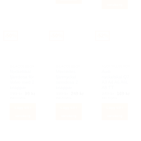
varukorg
Den
här
produkten
har
flera
-50%
-50%
-52%
varianter.
De
olika
alternativen
kan
BILACCESSOARER AUTOSTYLING
BILACCESSOARER AUTOSTYLING
AUDI TILLBEHÖR
Nyckelskal
Mercedes
Audi
väljas
fjärrdosa för
fjärrnyckel
nyckelskal Q7
på
Volvo med 2
larmdosa 2
A3 A4 A6 A6L
produktsidan
knappar
knappar
A8 TT
Det
Det
Det
Det
Det
Det
199
kr
99
kr
499
kr
249
kr
349
kr
169
kr
ursprungliga
nuvarande
ursprungliga
nuvarande
ursprunglig
nuva
Inkl moms
Inkl moms
Inkl moms
priset
priset
priset
priset
priset
priset
var:
är:
var:
är:
var:
är:
Lägg till i
Lägg till i
Lägg till i
199 kr.
99 kr.
499 kr.
249 kr.
349 kr.
169 k
varukorg
varukorg
varukorg