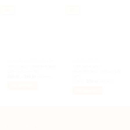
-40%
-57%
BILACCESSOARER AUTOSTYLING
AUDI TILLBEHÖR
Volkswagen centrumkåpor
Audi täckkåpa /
VW navkåpor 4st
centrumkåpor, spindel 134
mm
Prisintervall:
299
kr
–
399
kr
Inkl moms
299 kr
Det
Det
299
kr
130
kr
Inkl moms
till
ursprungliga
nuvarande
Välj alternativ
399 kr
priset
priset
Välj alternativ
Den
var:
är:
299 kr.
130 kr.
Den
här
här
produkten
produkten
har
Kategorier
Om oss
Köpvillkor
Kontakta oss
Integritetspolicy
har
flera
Retur & Byte
flera
varianter.
BiLACCESSOARER.SE
- DIN BILTILLBEHÖRS-BUTIK PÅ NÄTET
varianter.
De