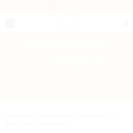
Skip
Fri frakt
Inom Sverige
to
content
Nyckelskal bilnycklar
Hem
/
Nyckelskal bilnycklar
FILTRERA
Nyckelskal, larmdosor, bilnycklar till
dom flesta bilmärken