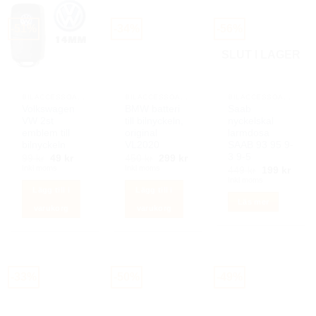
-51%
-34%
-56%
SLUT I LAGER
BILACCESSOARER AUTOSTYLING
BILACCESSOARER AUTOSTYLING
BILACCESSOARER AUTOSTYLING
Volkswagen
BMW batteri
Saab
VW 2st
till bilnyckeln,
nyckelskal
emblem till
original
larmdosa
bilnyckeln
VL2020
SAAB 93 95 9-
3 9-5
Det
Det
Det
Det
99
kr
49
kr
450
kr
299
kr
ursprungliga
nuvarande
ursprungliga
nuvarande
Inkl moms
Inkl moms
Det
Det
449
kr
199
kr
priset
priset
priset
priset
ursprunglig
nuva
Inkl moms
var:
är:
var:
är:
priset
priset
Lägg till i
Lägg till i
99 kr.
49 kr.
450 kr.
299 kr.
var:
är:
Läs mer
449 kr.
199 k
varukorg
varukorg
-33%
-50%
-49%