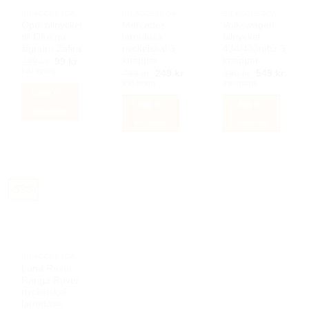
BILACCESSOARER AUTOSTYLING
BILACCESSOARER AUTOSTYLING
BILACCESSOARER AUTOSTYLING
Opel bilnyckel
Mercedes
Volkswagen
till Omega
larmdosa
bilnyckel
signum Zafira
nyckelskal 3
434/433mhz 3
knappar
knappar
Det
Det
199
kr
99
kr
ursprungliga
nuvarande
Inkl moms
Det
Det
Det
Det
499
kr
249
kr
890
kr
549
kr
priset
priset
ursprungliga
nuvarande
ursprunglig
nuva
Inkl moms
Inkl moms
var:
är:
priset
priset
priset
priset
Lägg till i
199 kr.
99 kr.
var:
är:
var:
är:
Lägg till i
Lägg till i
499 kr.
249 kr.
890 kr.
549 k
varukorg
varukorg
varukorg
-63%
BILACCESSOARER AUTOSTYLING
Land Rover
Range Rover
nyckelskal
larmdosa