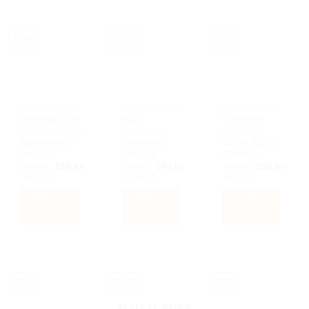
-50%
-50%
-33%
BILACCESSOARER AUTOSTYLING
AUDI TILLBEHÖR
BILACCESSOARER AUTOSTYLING
Hyundai IX35
Audi
Chevrolet
i20 nyckelskal
nyckelskal
bilnyckel
fjärrnyckel 3
bilnyckel 3
Cruze Epica
knappar
knappar
Camaro
Det
Det
Det
Det
Det
Det
399
kr
199
kr
299
kr
149
kr
449
kr
299
kr
ursprungliga
nuvarande
ursprungliga
nuvarande
ursprunglig
nuva
Inkl moms
Inkl moms
Inkl moms
priset
priset
priset
priset
priset
priset
var:
är:
var:
är:
var:
är:
Lägg till i
Lägg till i
Välj
399 kr.
199 kr.
299 kr.
149 kr.
449 kr.
299 k
varukorg
varukorg
alternativ
Den
här
produkten
har
-61%
-54%
-80%
flera
varianter.
SLUT I LAGER