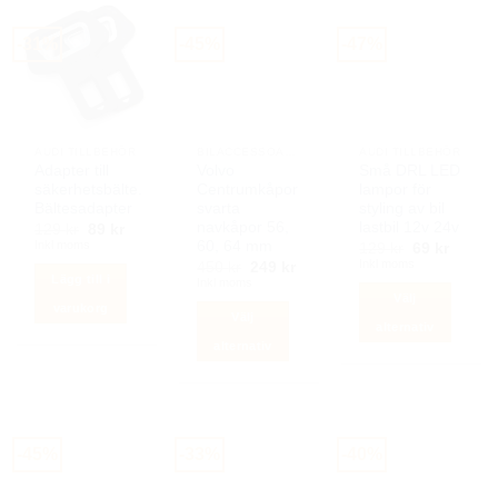
-31%
-45%
-47%
AUDI TILLBEHÖR
BILACCESSOARER AUTOSTYLING
AUDI TILLBEHÖR
Adapter till
Volvo
Små DRL LED
säkerhetsbälte.
Centrumkåpor
lampor för
Bältesadapter
svarta
styling av bil
navkåpor 56,
lastbil 12v 24v
Det
Det
129
kr
89
kr
ursprungliga
nuvarande
Inkl moms
60, 64 mm
Det
Det
129
kr
69
kr
priset
priset
ursprunglig
nuvar
Inkl moms
Det
Det
450
kr
249
kr
var:
är:
priset
priset
Lägg till i
ursprungliga
nuvarande
Inkl moms
129 kr.
89 kr.
var:
är:
priset
priset
Välj
129 kr.
69 kr.
varukorg
var:
är:
Välj
450 kr.
249 kr.
alternativ
alternativ
Den
Den
här
här
produkten
produkten
har
har
flera
-45%
-33%
-40%
flera
varianter.
varianter.
De