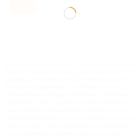
Välj
749 kr.
299 kr.
alternativ
Den
här
1
produkten
har
2
flera
varianter.
De
olika
alternativen
Roliga Volvo prylar och dekaler Om du vill ge din Volvo en
kan
personlig och humoristisk touch, finns det massor av roliga
väljas
Volvo prylar att välja bland. Dessa tillbehör kan vara allt
på
från unika Volvo nyckelringar till ventilhattar med kreativa
produktsidan
designmotiv. Förutom att ge bilen en speciell karaktär, blir
dessa små detaljer ofta samtalsämnen bland vänner och
andra bilentusiaster.För de som gillar att sätta en personlig
prägel på sin bil, är roliga Volvo dekaler en perfekt lösning.
Du kan hitta dekaler med humoristiska texter, kreativa