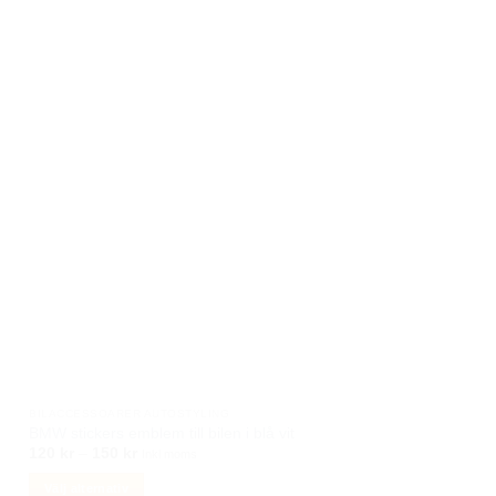
varianter.
De
olika
alternativen
kan
väljas
på
produktsidan
BILACCESSOARER AUTOSTYLING
BMW stickers emblem till bilen i blå vit
Prisintervall:
120
kr
–
150
kr
Inkl moms
120 kr
till
Välj alternativ
150 kr