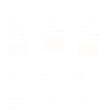
De
olika
olika
alternativen
alternativen
kan
BILACCESSOARER AUTOSTYLING
BILACCESSOARER AUTOSTYLING
AUDI TILLBEHÖR
kan
Volvo
Volvo hjulnav
BBS logo
väljas
centrumkåpor
emblem
centrumkåpor
väljas
på
navkapslar till
fälgemblem
navkåpor 4-
på
produktsidan
Volvo grå
pack
Det
Det
299
kr
199
kr
produktsidan
ursprungliga
nuvarande
Inkl moms
Det
Det
Det
Det
450
kr
249
kr
499
kr
299
kr
priset
priset
ursprungliga
nuvarande
ursprunglig
nuva
Inkl moms
Inkl moms
var:
är:
priset
priset
priset
priset
Välj
299 kr.
199 kr.
var:
är:
var:
är:
Välj
Välj
450 kr.
249 kr.
499 kr.
299 k
alternativ
alternativ
alternativ
Den
Den
Den
här
här
här
produkten
produkten
produkten
har
har
har
flera
-34%
-30%
-50%
flera
flera
varianter.
varianter.
varianter.
De
De
De
olika
olika
olika
alternativen
alternativen
alternativen
kan
AUDI TILLBEHÖR
BILACCESSOARER AUTOSTYLING
BILACCESSOARER AUTOSTYLING
kan
kan
Universala
Volvo logo
Volvo
väljas
centrumkåpor
nyckelring
nyckelring i