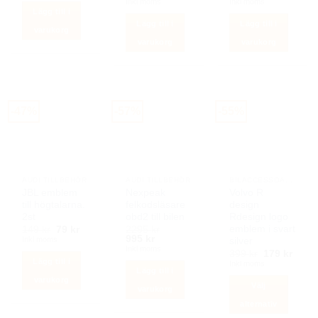
ursprungliga
nuvarande
ursprunglig
nuva
Inkl moms
Inkl moms
var:
är:
priset
priset
priset
priset
Lägg till i
449 kr.
199 kr.
var:
är:
var:
är:
Lägg till i
Lägg till i
199 kr.
99 kr.
299 kr.
149 k
varukorg
varukorg
varukorg
-47%
-57%
-55%
AUDI TILLBEHÖR
AUDI TILLBEHÖR
BILACCESSOARER AUTOSTYLING
JBL emblem
Nexpeak
Volvo R
till högtalarna.
felkodsläsare
design
2st
obd2 till bilen
Rdesign logo
emblem i svart
Det
Det
149
kr
79
kr
2295
kr
ursprungliga
nuvarande
Det
Det
995
kr
Inkl moms
silver
priset
priset
ursprungliga
nuvarande
Inkl moms
Det
Det
399
kr
179
kr
var:
är:
priset
priset
Lägg till i
ursprunglig
nuva
Inkl moms
149 kr.
79 kr.
var:
är:
Lägg till i
priset
priset
2295 kr.
995 kr.
varukorg
var:
är:
Välj
varukorg
399 kr.
179 k
alternativ