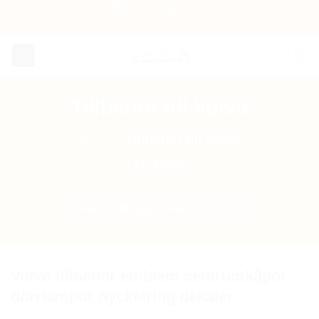
Skip
Fri frakt
Inom Sverige
to
content
Tillbehör till Volvo
Hem
/
Tillbehör till Volvo
FILTRERA
Volvo tillbehör emblem centrumkåpor
dörrlampor nyckelring dekaler