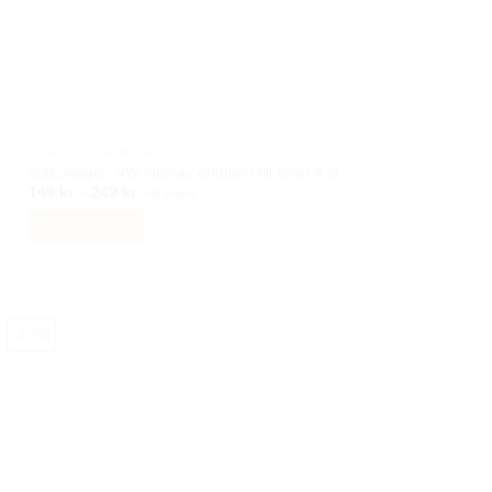
BILACCESSOARER AUTOSTYLING
Volkswagen VW hjulnav emblem till bilen 4 st
Prisintervall:
149
kr
–
249
kr
Inkl moms
149 kr
till
Välj alternativ
249 kr
Den
här
produkten
har
-49%
flera
varianter.
De
olika
alternativen
kan
väljas