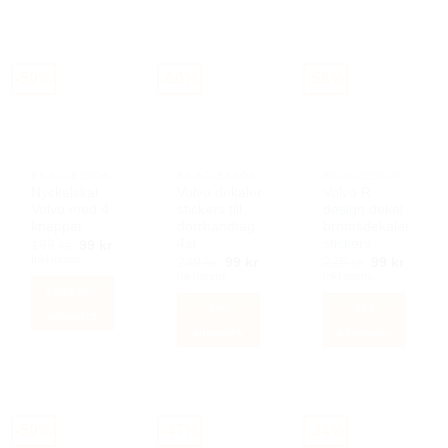
Den
här
produkten
har
-50%
-60%
-56%
flera
varianter.
De
olika
alternativen
BILACCESSOARER AUTOSTYLING
BILACCESSOARER AUTOSTYLING
BILACCESSOARER AUTOSTYLING
kan
Nyckelskal
Volvo dekaler
Volvo R
Volvo med 4
stickers till
design dekal
väljas
knappar
dörrhandtag
bromsdekaler
på
4st
stickers
Det
Det
199
kr
99
kr
produktsidan
ursprungliga
nuvarande
Inkl moms
Det
Det
Det
Det
249
kr
99
kr
225
kr
99
kr
priset
priset
ursprungliga
nuvarande
ursprunglig
nuvar
Inkl moms
Inkl moms
var:
är:
priset
priset
priset
priset
Lägg till i
199 kr.
99 kr.
var:
är:
var:
är:
Välj
Välj
249 kr.
99 kr.
225 kr.
99 kr.
varukorg
alternativ
alternativ
Den
Den
här
här
produkten
produkten
har
har
-50%
-47%
-34%
flera
flera