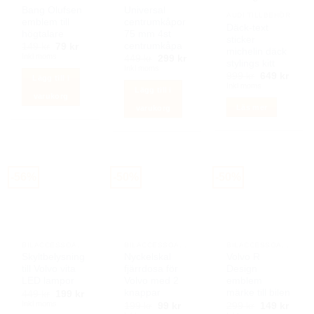
Bang Olufsen
Universal
väljas
AUDI TILLBEHÖR
emblem till
centrumkåpor
på
Däck-text
högtalare
75 mm 4st
sticker
produktsidan
centrumkåpa
Det
Det
149
kr
79
kr
michelin däck
ursprungliga
nuvarande
Inkl moms
Det
Det
449
kr
299
kr
stylings kitt
priset
priset
ursprungliga
nuvarande
Inkl moms
var:
är:
Det
Det
priset
priset
999
kr
649
kr
Lägg till i
149 kr.
79 kr.
ursprunglig
nuva
var:
är:
Inkl moms
Lägg till i
priset
priset
449 kr.
299 kr.
varukorg
var:
är:
Läs mer
varukorg
999 kr.
649 k
-56%
-50%
-50%
BILACCESSOARER AUTOSTYLING
BILACCESSOARER AUTOSTYLING
BILACCESSOARER AUTOSTYLING
Skyltbelysning
Nyckelskal
Volvo R
till Volvo vita
fjärrdosa för
Design
LED lampor
Volvo med 2
emblem
knappar
märke till bilen
Det
Det
449
kr
199
kr
ursprungliga
nuvarande
Inkl moms
Det
Det
Det
Det
199
kr
99
kr
299
kr
149
kr
priset
priset