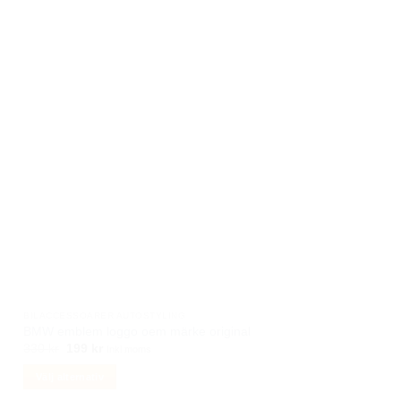
De
olika
alternativen
kan
väljas
på
produktsidan
BILACCESSOARER AUTOSTYLING
BMW emblem loggo oem märke original
Det
Det
330
kr
199
kr
Inkl moms
ursprungliga
nuvarande
priset
priset
Välj alternativ
var:
är:
330 kr.
199 kr.
Den