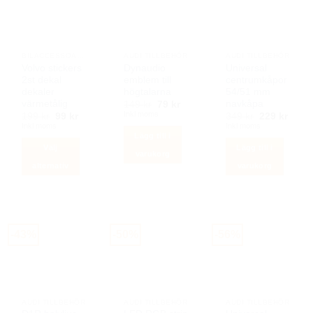
varianter.
varianter.
De
De
olika
olika
alternativen
alternativen
BILACCESSOARER AUTOSTYLING
AUDI TILLBEHÖR
AUDI TILLBEHÖR
kan
kan
Volvo stickers
Dynaudio
Universal
2st dekal
emblem till
centrumkåpor
väljas
väljas
dekaler
högtalarna
54/51 mm
på
på
värmetålig
navkåpa
Det
Det
149
kr
79
kr
produktsidan
produktsidan
ursprungliga
nuvarande
Inkl moms
Det
Det
Det
Det
199
kr
99
kr
349
kr
229
kr
priset
priset
ursprungliga
nuvarande
ursprunglig
nuva
Inkl moms
Inkl moms
var:
är:
priset
priset
priset
priset
Lägg till i
149 kr.
79 kr.
var:
är:
var:
är:
Välj
Lägg till i
199 kr.
99 kr.
349 kr.
229 k
varukorg
alternativ
varukorg
Den
här
produkten
har
-43%
-50%
-56%
flera
varianter.
De
olika
alternativen
AUDI TILLBEHÖR
AUDI TILLBEHÖR
AUDI TILLBEHÖR