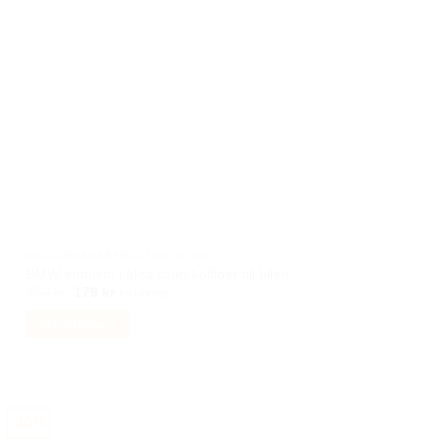
på
produktsidan
BILACCESSOARER AUTOSTYLING
BMW emblem i äkta svart kolfiber till bilen
Det
Det
350
kr
179
kr
Inkl moms
ursprungliga
nuvarande
priset
priset
Välj alternativ
var:
är:
350 kr.
179 kr.
Den
här
produkten
har
-40%
flera