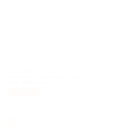
produktsidan
AUDI TILLBEHÖR
Audi täckkåpa / centrumkåpor, spindel 134 mm
Det
Det
299
kr
130
kr
Inkl moms
ursprungliga
nuvarande
priset
priset
Välj alternativ
var:
är:
299 kr.
130 kr.
Den
här
produkten
har
-40%
flera
varianter.