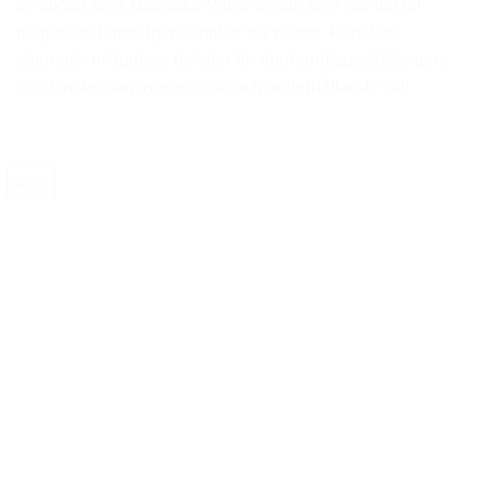
symboler eller klassiska Volvo-teman som gör din bil
roligare och mer igenkännbar på vägen. Populära
alternativ inkluderar dekaler för dörrhandtag, stötfångare
och fönster som ger en unik och underhållande stil.
-40%