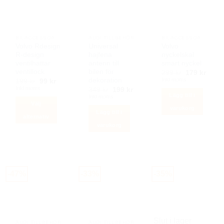
varianter.
De
De
olika
olika
alternativen
alternativen
BILACCESSOARER AUTOSTYLING
AUDI TILLBEHÖR
BILACCESSOARER AUTOSTYLING
kan
kan
Volvo Rdesign
Universal
Volvo
väljas
R-design
hajfena
nyckelskal
väljas
på
ventilhattar
antenn till
smart nyckel
på
produktsidan
ventillock
bilen för
Det
Det
299
kr
179
kr
produktsidan
ursprunglig
nuva
Inkl moms
dekoration
Det
Det
199
kr
99
kr
priset
priset
ursprungliga
nuvarande
Inkl moms
Det
Det
349
kr
199
kr
var:
är:
priset
priset
Lägg till i
ursprungliga
nuvarande
Inkl moms
299 kr.
179 k
var:
är:
priset
priset
Välj
199 kr.
99 kr.
varukorg
var:
är:
Lägg till i
349 kr.
199 kr.
alternativ
varukorg
Den
här
produkten
har
flera
-47%
-33%
-35%
varianter.
De
olika
alternativen
Slut i lager
kan
AUDI TILLBEHÖR
AUDI TILLBEHÖR