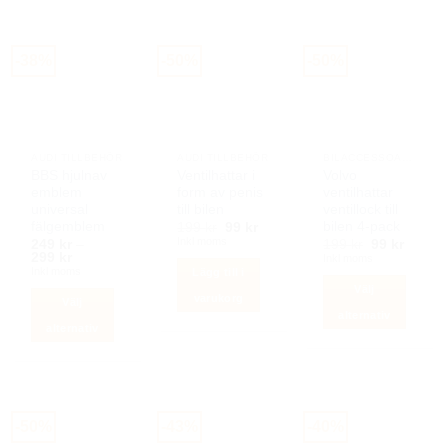
här
flera
produkten
varianter.
har
-38%
-50%
-50%
De
flera
olika
varianter.
alternativen
De
kan
olika
väljas
alternativen
AUDI TILLBEHÖR
AUDI TILLBEHÖR
BILACCESSOARER AUTOSTYLING
på
kan
BBS hjulnav
Ventilhattar i
Volvo
produktsidan
emblem
form av penis
ventilhattar
väljas
universal
till bilen
ventillock till
på
fälgemblem
bilen 4-pack
Det
Det
199
kr
99
kr
produktsidan
ursprungliga
nuvarande
Inkl moms
Det
Det
249
kr
–
199
kr
99
kr
priset
priset
Prisintervall:
ursprunglig
nuvar
299
kr
Inkl moms
var:
är:
249 kr
priset
priset
Inkl moms
Lägg till i
199 kr.
99 kr.
till
var:
är:
Välj
299 kr
199 kr.
99 kr.
varukorg
Välj
alternativ
alternativ
Den
Den
här
här
produkten
produkten
har
har
flera
-50%
-43%
-40%
flera
varianter.