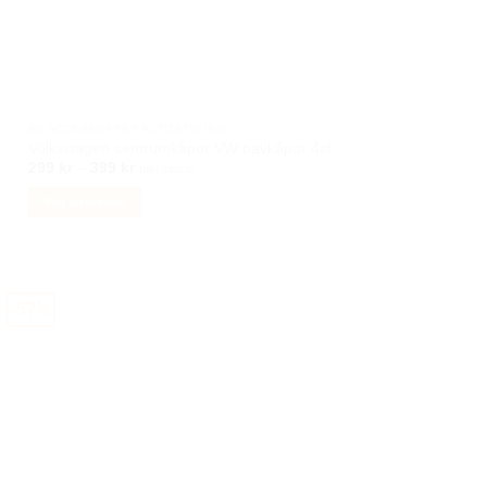
BILACCESSOARER AUTOSTYLING
Volkswagen centrumkåpor VW navkåpor 4st
Prisintervall:
299
kr
–
399
kr
Inkl moms
299 kr
till
Välj alternativ
399 kr
Den
här
produkten
har
-57%
flera
varianter.
De
olika
alternativen
kan
väljas
på