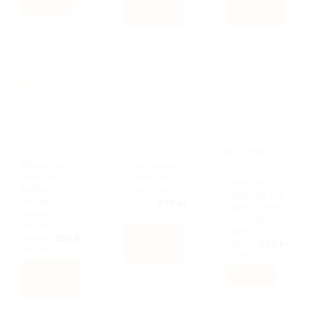
299 kr.
99 kr.
199 kr.
79 kr.
Läs mer
550 kr.
249 kr.
alternativ
varukorg
Den
här
produkten
har
-40%
-60%
-54%
flera
varianter.
De
olika
Slut i lager
alternativen
AUDI TILLBEHÖR
BILACCESSOARER AUTOSTYLING
kan
Bilantenn i
Volvo emblem
AUDI TILLBEHÖR
form av
till bakluckan
väljas
Universal
hajfena,
svart silver
på
rattskydd ratt
universal
Det
Det
750
kr
299
kr
läder. Enkelt
produktsidan
ursprungliga
nuvarande
Inkl moms
antenn 3
att klä in
priset
priset
färger
var:
är:
ratten
Välj
Det
Det
499
kr
299
kr
750 kr.
299 kr.
Det
Det
499
kr
229
kr
ursprungliga
nuvarande
Inkl moms
ursprunglig
nuva
alternativ
Inkl moms
priset
priset
priset
priset
var:
är:
Den
Välj
var:
är:
499 kr.
299 kr.
Läs mer
499 kr.
229 k
här
alternativ
produkten
Den
har