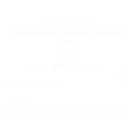
Hem
/
Övriga bilmärken
Frontläpp splitter fjäderben universal
stång
Det
Det
499
249
kr
kr
Inkl moms
ursprungliga
nuvarande
RENSA
priset
priset
Färg
var:
är:
499 kr.
249 kr.
Frontläpp splitter fjäderben universal stång mängd
Lägg till i varukorg