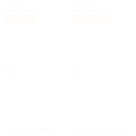
A4, A5, A6
med logo
Det
Det
Det
Det
799
kr
349
kr
499
kr
299
kr
Inkl moms
Inkl moms
ursprungliga
nuvarande
ursprungliga
nuvarande
priset
priset
priset
priset
Välj alternativ
Lägg till i varukorg
var:
är:
var:
är:
799 kr.
349 kr.
499 kr.
299 kr.
Den
här
produkten
har
flera
varianter.
De
-40%
-57%
olika
alternativen
kan
väljas
på
produktsidan
BILACCESSOARER AUTOSTYLING
AUDI TILLBEHÖR
Volkswagen centrumkåpor
Audi täckkåpa /
VW navkåpor 4st
centrumkåpor, spindel 134