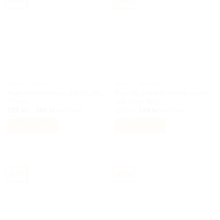
-60%
-50%
AUDI TILLBEHÖR
AUDI TILLBEHÖR
Audi centrumkåpor grå 61, 68,
Audi S5 emblem märke i svart
77 mm
och silver färg
Prisintervall:
Det
Det
299
kr
–
369
kr
299
kr
149
kr
Inkl moms
Inkl moms
299 kr
ursprungliga
nuvarande
till
priset
priset
Välj alternativ
Välj alternativ
369 kr
var:
är:
299 kr.
149 kr.
Den
Den
här
här
produkten
produkten
har
har
-57%
-48%
flera
flera
varianter.
varianter.
De
De
olika
olika
alternativen
alternativen