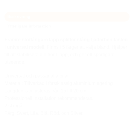
Beskrivning
Ytterligare information
Främre stötfångare läpp splitter stång fjäderben fästen
i universal modell.
Finns i 5 färger att välja bland. Hjälper
till att stabilisera din front-läpp, och ger ett sportigare
utseende.
Universal och passar alla bilar.
Material: Tillverkad i förstklassig aluminiumlegering
Längden kan justeras från 15 till 20 cm.
Professionell installation rekommenderas.
2 st ingår.
Färg: Svart, Lila, Blå, Röd, och Silver.