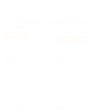
kan
kan
väljas
väljas
på
på
AUDI TILLBEHÖR
AUDI TILLBEHÖR
produktsidan
produktsidan
Audi Sline Sline nyckelring i
Audi S3 emblem märke till bilen
läder
Det
Det
299
kr
129
kr
Inkl moms
ursprungliga
nuvarande
Det
Det
249
kr
129
kr
Inkl moms
priset
priset
ursprungliga
nuvarande
Välj alternativ
var:
är:
priset
priset
Lägg till i varukorg
299 kr.
129 kr.
var:
är:
Den
249 kr.
129 kr.
här
produkten
har
flera
-56%
-40%
varianter.
De
olika
alternativen
kan
väljas
på
produktsidan
AUDI TILLBEHÖR
AUDI TILLBEHÖR
Audi emblem ringar i svart A3,
Audi dörrbelysning, dörrlampor