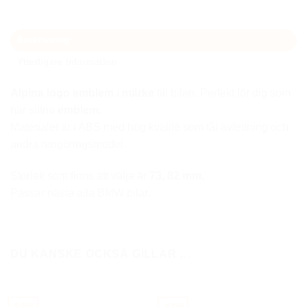
Beskrivning
Ytterligare information
Alpina logo emblem
/
märke
till bilen. Perfekt för dig som
har slitna
emblem.
Materialet är i ABS med hög kvalité som tål avfettning och
andra rengöringsmedel.
Storlek som finns att välja är
73, 82 mm.
Passar nästa alla BMW bilar.
DU KANSKE OCKSÅ GILLAR …