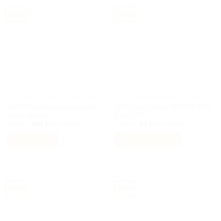
har
-36%
-50%
flera
varianter.
De
olika
alternativen
kan
väljas
på
BILACCESSOARER AUTOSTYLING
BILACCESSOARER AUTOSTYLING
produktsidan
BMW M performance spoiler
AUX musik kabel till BMW E39,
dekal dekaler
E46, E53
Det
Det
Det
Det
699
kr
449
kr
199
kr
99
kr
Inkl moms
Inkl moms
ursprungliga
nuvarande
ursprungliga
nuvarande
priset
priset
priset
priset
Välj alternativ
Lägg till i varukorg
var:
är:
var:
är:
699 kr.
449 kr.
199 kr.
99 kr.
Den
här
produkten
har
-50%
-50%
flera
varianter.
De