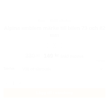
Hem
/
BMW tillbehör
Alpina emblem märke till bilen 73 och 82
mm
Det
Det
330
149
kr
kr
Inkl moms
ursprungliga
nuvarande
RENSA
priset
priset
Storlek
var:
är:
330 kr.
149 kr.
Alpina emblem märke till bilen 73 och 82 mm mängd
Lägg till i varukorg