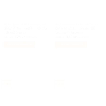
olika
alternativen
kan
väljas
på
BILACCESSOARER AUTOSTYLING
BILACCESSOARER AUTOSTYLING
produktsidan
BMW M Tech emblem till fälg
BMW M sticker dekaler till
och ratt 5-pack
bromsok / bromsar
Det
Det
Det
Det
249
kr
125
kr
299
kr
149
kr
Inkl moms
Inkl moms
ursprungliga
nuvarande
ursprungliga
nuvarande
priset
priset
priset
priset
Lägg till i varukorg
Lägg till i varukorg
var:
är:
var:
är:
249 kr.
125 kr.
299 kr.
149 kr.
-40%
-57%