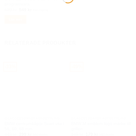
programvara
Det
Det
699
kr
549
kr
Inkl moms
ursprungliga
nuvarande
priset
priset
Läs mer
var:
är:
699 kr.
549 kr.
RELATERADE PRODUKTER
-33%
-49%
BILACCESSOARER AUTOSTYLING
BILACCESSOARER AUTOSTYLING
BMW centrumkåpor Svart vita i
BMW M emblem logo märke till
56, 60, 68 mm
grillen
Det
Det
Det
Det
449
kr
299
kr
349
kr
179
kr
Inkl moms
Inkl moms