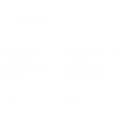
-34%
-44%
SLUT I LAGER
BILACCESSOARER AUTOSTYLING
BILACCESSOARER AUTOSTYLING
BMW centrumkåpor i äkta
BMW M logo emblem i olika
kolfiber 68 mm
storlekar
Det
Det
Det
Det
450
kr
299
kr
300
kr
169
kr
Inkl moms
Inkl moms
ursprungliga
nuvarande
ursprungliga
nuvarande
priset
priset
priset
priset
Läs mer
Välj alternativ
var:
är:
var:
är:
450 kr.
299 kr.
300 kr.
169 kr.
Den
här
produkten
har
-48%
-49%
flera
varianter.
De
olika
alternativen