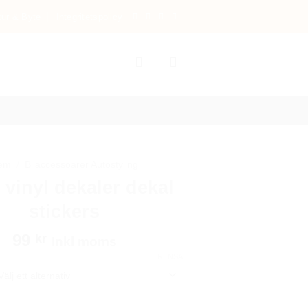
tur & Byte
Integritetspolicy
em
/
Bilaccessoarer Autostyling
 vinyl dekaler dekal
stickers
99
kr
Inkl moms
RENSA