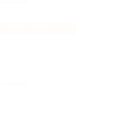
dekaler dekal stickers mängd
Lägg till i varukorg
re montering.