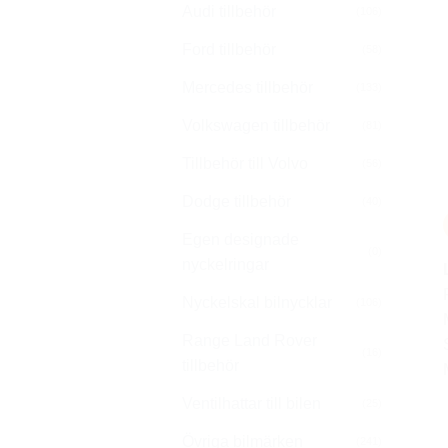
Audi tillbehör
(106)
Ford tillbehör
(58)
Mercedes tillbehör
(133)
Volkswagen tillbehör
(81)
Tillbehör till Volvo
(56)
Dodge tillbehör
(40)
Egen designade
(0)
nyckelringar
Nyckelskal bilnycklar
(106)
Range Land Rover
(16)
tillbehör
Ventilhattar till bilen
(25)
Övriga bilmärken
(241)