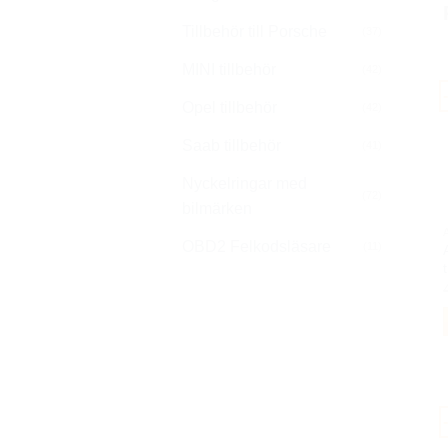
Tillbehör till Porsche
(37)
MINI tillbehör
(42)
Opel tillbehör
(42)
Saab tillbehör
(41)
Nyckelringar med
(72)
bilmärken
OBD2 Felkodsläsare
(11)