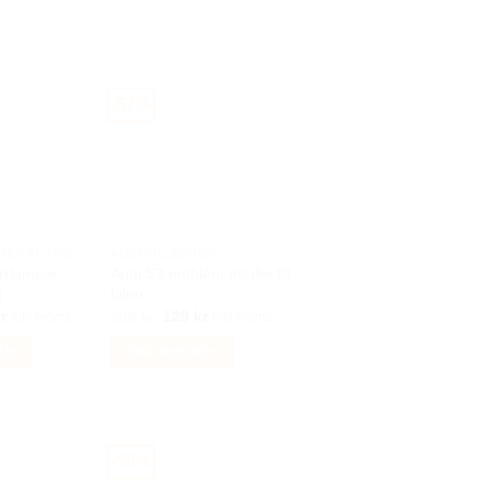
-57%
BILACCESSOARER AUTOSTYLING
AUDI TILLBEHÖR
rrlampor
Audi S3 emblem märke till
g
bilen
Det
Det
Det
r
299
kr
129
kr
Inkl moms
Inkl moms
ungliga
nuvarande
ursprungliga
nuvarande
priset
priset
priset
tiv
Välj alternativ
är:
var:
är:
r.
249 kr.
299 kr.
129 kr.
Den
här
produkten
har
-50%
flera