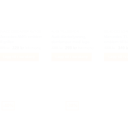
varianter.
De
olika
alternativen
kan
BILACCESSOARER AUTOSTYLING
AUDI TILLBEHÖR
Mercedes AMG emblem
Audi dörrbelysning,
Mercedes 
väljas
ill grillen
dörrlampor med logo
emblem till bi
på
Det
Det
Det
Det
Det
399
kr
229
kr
499
kr
299
kr
489
kr
349
k
Inkl moms
Inkl moms
produktsidan
ursprungliga
nuvarande
ursprungliga
nuvarande
urspr
priset
priset
priset
priset
priset
Lägg till i varukorg
Lägg till i varukorg
Lägg till i 
var:
är:
var:
är:
var:
399 kr.
229 kr.
499 kr.
299 kr.
489 k
-40%
-38%