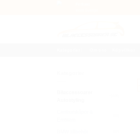
Skip
Fri frakt
Inom Sverige
to
content
Kategorier
Om oss
Köpvillkor
Kategorier
Bilaccessoarer
(1009)
Autostyling
Centrumkåpor &
(156)
Emblem
BMW tillbehör
(157)