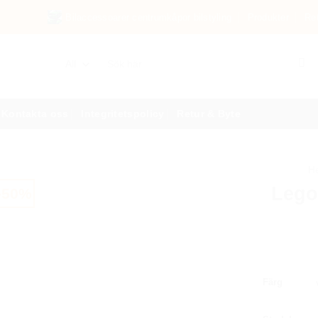
Bilaccessoarer centrumkåpor bilstyling
Produkter
Re
Sök
efter:
Kontakta oss
Integritetspolicy
Retur & Byte
H
Lego
-50%
Färg