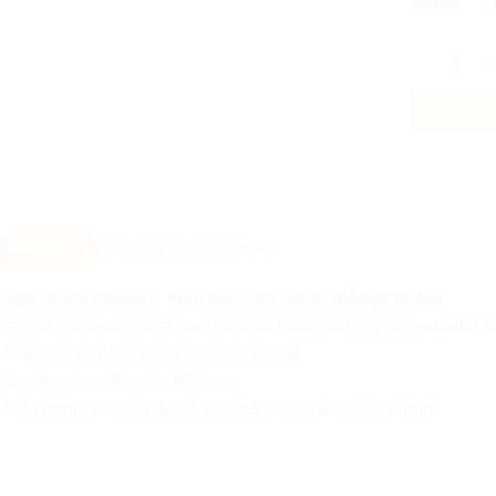
Storlek
Lego vinyl 
Beskrivning
Ytterligare information
Lego dekal stickers som finns att välja i många färger.
Rengör gärna området med alkohol baserad rengöringsmedel fö
Materialet är PVC vilket även tål värme
Storleken kan du välja till höger.
Mejla gärna oss om du vill ha andra storlekar eller färger.