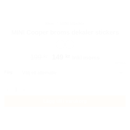
Hem
/
MINI tillbehör
MINI Cooper broms dekaler stickers
Det
Det
199
149
kr
kr
Inkl moms
ursprungliga
nuvarande
RENSA
priset
priset
Färg
var:
är:
199 kr.
149 kr.
MINI Cooper broms dekaler stickers mängd
Lägg till i varukorg