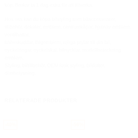
köp. Brukar ta 1 dag extra för att tillverka.
Hos oss kan du köpa bilstyling som bilaccessoarer,
tillbehör, dekaler, emblem, centrumkåpor, hjulnav emblem,
ventilhattar,
bälteskuddar, fälgemblem, roliga prylar till din bil,
nyckelringar, nyckelskal, bilnycklar, modellbeteckning
emblem,
Styling, biltillbehör, OEM look styling, bildofter,
dörrbelysning.
RELATERADE PRODUKTER
-40%
-56%