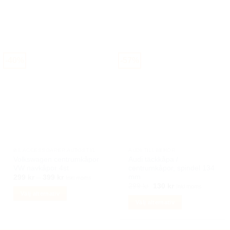
har
flera
varianter.
De
olika
alternativen
-40%
-57%
kan
väljas
på
produktsidan
BILACCESSOARER AUTOSTYLING
AUDI TILLBEHÖR
Volkswagen centrumkåpor
Audi täckkåpa /
VW navkåpor 4st
centrumkåpor, spindel 134
mm
Prisintervall:
299
kr
–
399
kr
Inkl moms
299 kr
Det
Det
299
kr
130
kr
Inkl moms
till
ursprungliga
nuvarande
Välj alternativ
399 kr
priset
priset
Välj alternativ
Den
var:
är:
299 kr.
130 kr.
Den
här
här
produkten