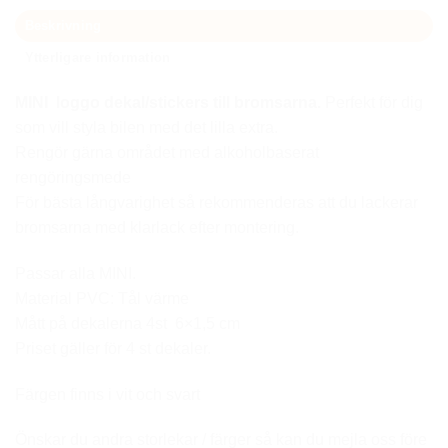
Beskrivning
Ytterligare information
MINI loggo dekal/stickers
till bromsarna.
Perfekt för dig
som vill styla bilen med det lilla extra.
Rengör gärna området med alkoholbaserat
rengöringsmede
För bästa långvarighet så rekommenderas att du lackerar
bromsarna med klarlack efter montering.
Passar alla MINI.
Material PVC: Tål värme
Mått på dekalerna 4st 6×1,5 cm
Priset gäller för 4 st dekaler.
Färgen finns i vit och svart
Önskar du andra storlekar / färger så kan du mejla oss före