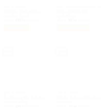
på
AUDI TILLBEHÖR
BILACCESSOARER AUTOSTYLING
produktsidan
BBS logo centrumkåpor
MINI nyckelring logo
navkåpor 4-pack
nyckelhänge
Det
Det
Det
Det
499
kr
299
kr
199
kr
99
kr
Inkl moms
Inkl moms
ursprungliga
nuvarande
ursprungliga
nuvarande
priset
priset
priset
priset
Välj alternativ
Lägg till i varukorg
var:
är:
var:
är:
499 kr.
299 kr.
199 kr.
99 kr.
Den
här
produkten
har
-50%
-64%
flera
varianter.
De
olika
alternativen
kan
väljas
på
AUDI TILLBEHÖR
AUDI TILLBEHÖR
produktsidan
Frontläpp splitter fjäderben
Dekaler stickers strålkastare
universal stång
universal
Det
Det
Det
Det
499
kr
249
kr
249
kr
89
kr
Inkl moms
Inkl moms