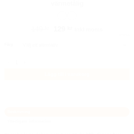
värmetålig
Det
Det
149
129
kr
kr
Inkl moms
ursprungliga
nuvarande
RENSA
priset
priset
Färg
var:
är:
149 kr.
129 kr.
Yamaha dekaler stickers märke värmetålig mängd
Lägg till i varukorg
Beskrivning
Ytterligare information