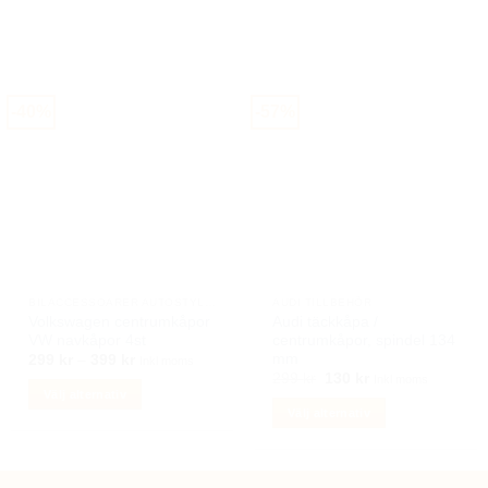
produkten
har
flera
varianter.
De
-40%
-57%
olika
alternativen
kan
väljas
på
produktsidan
BILACCESSOARER AUTOSTYLING
AUDI TILLBEHÖR
Volkswagen centrumkåpor
Audi täckkåpa /
VW navkåpor 4st
centrumkåpor, spindel 134
mm
Prisintervall:
299
kr
–
399
kr
Inkl moms
299 kr
Det
Det
299
kr
130
kr
Inkl moms
till
ursprungliga
nuvarande
Välj alternativ
399 kr
priset
priset
Välj alternativ
Den
var:
är:
299 kr.
130 kr.
Den
här
här
produkten
produkten