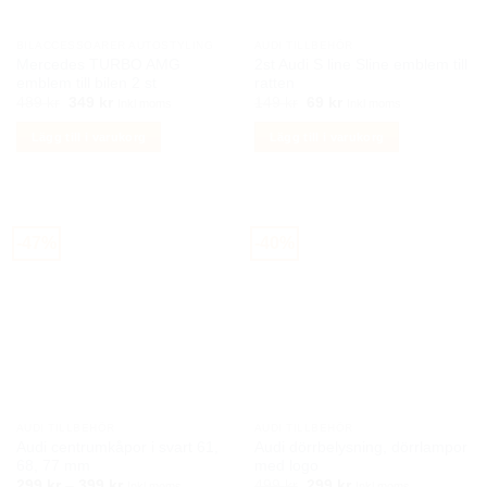
väljas
på
BILACCESSOARER AUTOSTYLING
AUDI TILLBEHÖR
produktsidan
Mercedes TURBO AMG
2st Audi S line Sline emblem till
emblem till bilen 2 st
ratten
Det
Det
Det
Det
489
kr
349
kr
149
kr
69
kr
Inkl moms
Inkl moms
ursprungliga
nuvarande
ursprungliga
nuvarande
priset
priset
priset
priset
Lägg till i varukorg
Lägg till i varukorg
var:
är:
var:
är:
489 kr.
349 kr.
149 kr.
69 kr.
-47%
-40%
AUDI TILLBEHÖR
AUDI TILLBEHÖR
Audi centrumkåpor i svart 61,
Audi dörrbelysning, dörrlampor
68, 77 mm
med logo
Prisintervall:
Det
Det
299
kr
–
399
kr
499
kr
299
kr
Inkl moms
Inkl moms