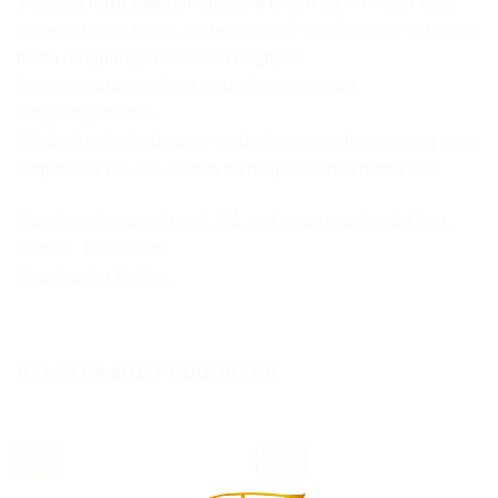
Yamaha logo dekaler stickers
till din
MC.
.
Finns i flera
färger att välja bland. Materialet är PVC tål värme och dom
flesta rengöringsmedel och högtryck.
Rengör gärna området med alkoholbaserat
rengöringsmedel.
Vill du istället ha dekaler med olika modellbeteckning som
Raptor, R1 R6 osv, skicka ett mejl så kan vi ordna det.
Färg finns i svart, vit, röd, blå, gul, orange och guld färg.
Storlek: 15x 2,5 cm
Priset gäller för 2 st.
RELATERADE PRODUKTER
-57%
-55%