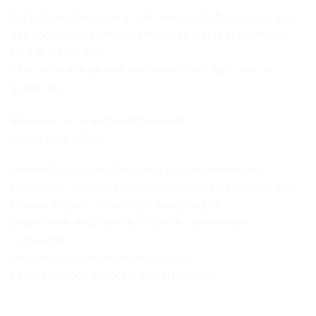
Audi
nyckelring
för dig som äger en
Audi
eller bara gillar
den coola
nyckelringen
. Perfekt att hänga tillsammans
med
Audi nyckeln
.
Eller varför inte ge bort som present till någon som du
tycker om.
Materialet är av högkvalitets-metall.
Längd cirka 10 cm
Hos oss kan du köpa bilstyling som bilaccessoarer,
biltillbehör, dekaler klistermärken, emblem, centrumkåpor,
hjulnav emblem, ventilhattar, bälteskuddar,
fälgemblem, roliga prylar till din bil, nyckelringar,
nyckelskal,
bilnycklar, dörrbelysning, nyckelskal,
navkåpor modellbeteckning emblem osv