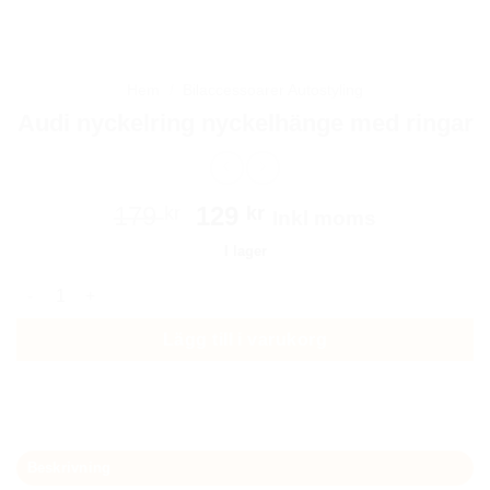
Hem
/
Bilaccessoarer Autostyling
Audi nyckelring nyckelhänge med ringar
Det
Det
179
129
kr
kr
Inkl moms
ursprungliga
nuvarande
I lager
priset
priset
Audi nyckelring nyckelhänge med ringar mängd
var:
är:
179 kr.
129 kr.
Lägg till i varukorg
Beskrivning