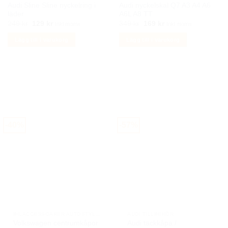
produktsidan
produktsidan
Audi Sline Sline nyckelring i
Audi nyckelskal Q7 A3 A4 A6
läder
A6L A8 TT
Det
Det
Det
Det
249
kr
129
kr
349
kr
169
kr
Inkl moms
Inkl moms
ursprungliga
nuvarande
ursprungliga
nuvarande
priset
priset
priset
priset
Lägg till i varukorg
Lägg till i varukorg
var:
är:
var:
är:
249 kr.
129 kr.
349 kr.
169 kr.
-40%
-57%
BILACCESSOARER AUTOSTYLING
AUDI TILLBEHÖR
Volkswagen centrumkåpor
Audi täckkåpa /