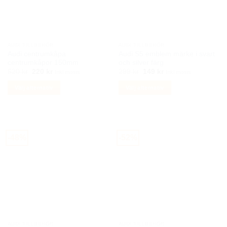
AUDI TILLBEHÖR
AUDI TILLBEHÖR
Audi centrumkåpa
Audi S5 emblem märke i svart
centrumkåpor 150mm
och silver färg
Det
Det
Det
Det
520
kr
220
kr
299
kr
149
kr
Inkl moms
Inkl moms
ursprungliga
nuvarande
ursprungliga
nuvarande
priset
priset
priset
priset
Välj alternativ
Välj alternativ
var:
är:
var:
är:
520 kr.
220 kr.
299 kr.
149 kr.
Den
Den
här
här
produkten
produkten
har
har
-48%
-52%
flera
flera
varianter.
varianter.
De
De
olika
olika
alternativen
alternativen
kan
kan
väljas
väljas
på
på
AUDI TILLBEHÖR
AUDI TILLBEHÖR