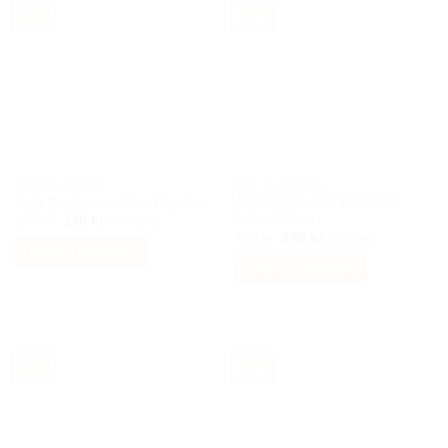
har
har
-50%
-50%
flera
flera
varianter.
varianter.
De
De
olika
olika
alternativen
alternativen
kan
kan
väljas
väljas
på
på
AUDI TILLBEHÖR
AUDI TILLBEHÖR
produktsidan
produktsidan
Audi Sline S line kuddar till
Audi Quattro emblem till grillen
bälteshållare
Det
Det
299
kr
149
kr
Inkl moms
ursprungliga
nuvarande
Det
Det
499
kr
249
kr
Inkl moms
priset
priset
ursprungliga
nuvarande
Lägg till i varukorg
var:
är:
priset
priset
Lägg till i varukorg
299 kr.
149 kr.
var:
är:
499 kr.
249 kr.
-58%
-50%