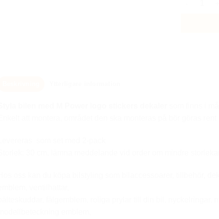
Beskrivning
Ytterligare information
Styla bilen med M Power logo stickers dekale
r
som finns i mån
Enkelt att montera, området den ska monteras på bör göras rent 
Levereras som set med 2-pack
Storlek: 30 cm, lämna meddelande vid order om mindre storleka
Hos oss kan du köpa bilstyling som bilaccessoarer, tillbehör, d
emblem, ventilhattar,
bälteskuddar, fälgemblem, roliga prylar till din bil, nyckelringar, n
modellbeteckning emblem,