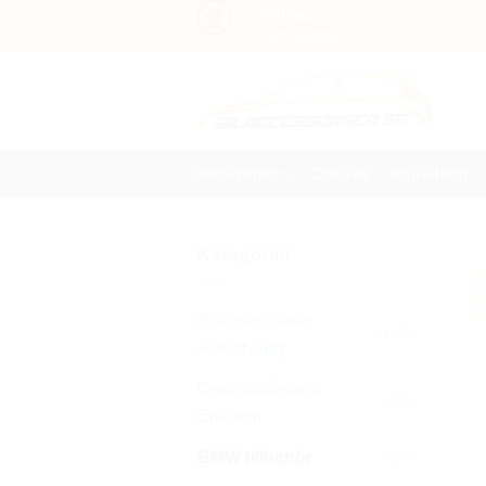
Skip
Fri frakt
Inom Sverige
to
content
Kategorier
Om oss
Köpvillkor
Kategorier
Bilaccessoarer
(1009)
Autostyling
Centrumkåpor &
(156)
Emblem
BMW tillbehör
(157)