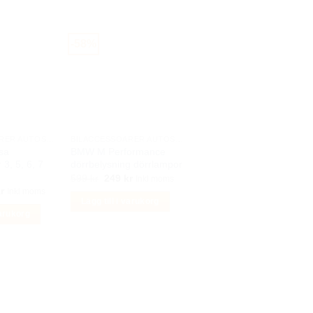
-58%
BILACCESSOARER AUTOSTYLING
BILACCESSOARER AUTOSTYLING
sa
BMW M Performance
 3, 5, 6, 7
dörrbelysning dörrlampor
Det
Det
599
kr
249
kr
Inkl moms
ursprungliga
nuvarande
Det
r
Inkl moms
priset
priset
ungliga
nuvarande
Lägg till i varukorg
var:
är:
priset
varukorg
599 kr.
249 kr.
är:
r.
199 kr.