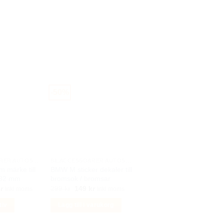
-50%
BILACCESSOARER AUTOSTYLING
BILACCESSOARER AUTOSTYLING
m märke till
BMW M sticker dekaler till
 82 mm
bromsok / bromsar
Det
Det
Det
r
299
kr
149
kr
Inkl moms
Inkl moms
ungliga
nuvarande
ursprungliga
nuvarande
priset
priset
priset
tiv
Lägg till i varukorg
är:
var:
är:
r.
149 kr.
299 kr.
149 kr.