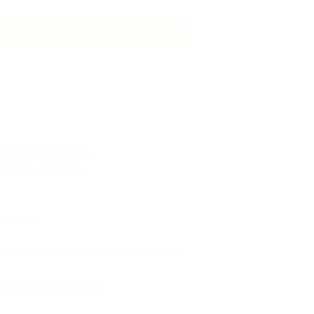
Lägg till i varukorg
ga färger att välja.
först med alkohol.
r önskas.
ekaler, emblem, centrumkåpor, hjulnav
yckelskal, bilnycklar,