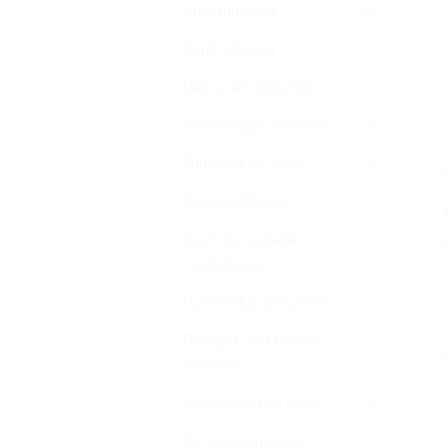
Audi tillbehör
(106)
Ford tillbehör
(58)
Mercedes tillbehör
(133)
Volkswagen tillbehör
(81)
Tillbehör till Volvo
(56)
Dodge tillbehör
(40)
Egen designade
(0)
nyckelringar
Nyckelskal bilnycklar
(106)
Range Land Rover
(16)
tillbehör
Ventilhattar till bilen
(25)
Övriga bilmärken
(241)