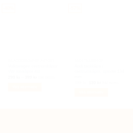
-40%
-57%
BILACCESSOARER AUTOSTYLING
AUDI TILLBEHÖR
Volkswagen centrumkåpor
Audi täckkåpa /
VW navkåpor 4st
centrumkåpor, spindel 134
mm
Prisintervall:
299
kr
–
399
kr
Inkl moms
299 kr
Det
Det
299
kr
130
kr
Inkl moms
till
ursprungliga
nuvarande
Välj alternativ
399 kr
priset
priset
Välj alternativ
Den
var:
är:
299 kr.
130 kr.
Den
här
här
produkten
produkten
har
K
har
flera
flera
varianter.