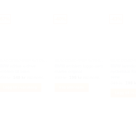
här
produkten
har
-67%
-40%
-43%
flera
varianter.
De
olika
alternativen
kan
BILACCESSOARER AUTOSTYLING
BILACCESSOARER AUTOSTYLING
BMW xdrive x-drive
BMW emblem loggo oem
BMW larmdo
väljas
emblem till bilen
märke original
nyckelskal för
på
serie
Det
Det
Det
Det
450
kr
149
kr
330
kr
199
kr
Inkl moms
Inkl moms
produktsidan
ursprungliga
nuvarande
ursprungliga
nuvarande
Det
349
kr
199
k
priset
priset
priset
priset
urspr
Lägg till i varukorg
Välj alternativ
var:
är:
var:
är:
priset
Lägg till i 
450 kr.
149 kr.
330 kr.
199 kr.
Den
var:
349 k
här
produkten
har
flera
varianter.