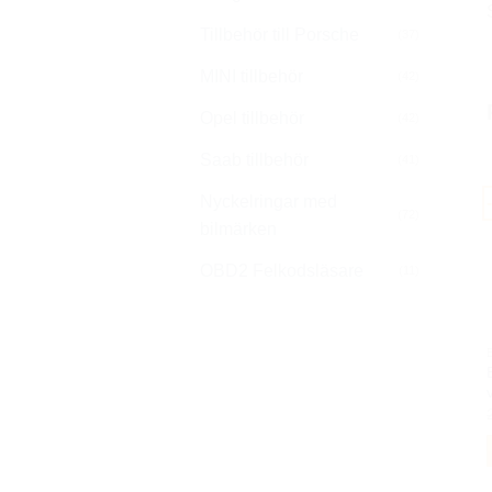
Tillbehör till Porsche
(37)
MINI tillbehör
(42)
Opel tillbehör
(42)
Saab tillbehör
(41)
Nyckelringar med
(72)
bilmärken
OBD2 Felkodsläsare
(11)
v