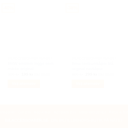
De
olika
-40%
-38%
alternativen
kan
väljas
på
produktsidan
BILACCESSOARER AUTOSTYLING
BILACCESSOARER AUTOSTYLING
BMW emblem loggo oem
Bmw centrumkåpor blå
märke original
original navkåpor
Det
Det
Det
Det
330
kr
199
kr
480
kr
299
kr
Inkl moms
Inkl moms
ursprungliga
nuvarande
ursprungliga
nuvarande
priset
priset
priset
priset
Välj alternativ
Välj alternativ
var:
är:
var:
är:
330 kr.
199 kr.
480 kr.
299 kr.
Den
Den
här
här
produkten
produkten
har
har
ategorier
Om oss
Köpvillkor
Kontakta oss
Integritetspolicy
Retur & By
flera
flera
BiLACCESSOARER.SE
- DIN BILTILLBEHÖRS-BUTIK PÅ NÄTET
varianter.
varianter.