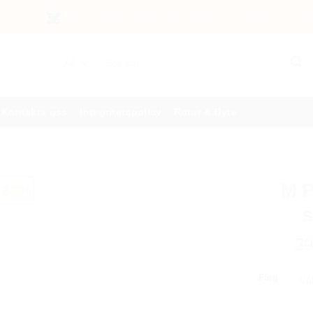
Bilaccessoarer centrumkåpor bilstyling
Produkter
Re
Sök
efter:
Kontakta oss
Integritetspolicy
Retur & Byte
M P
-33%
s
2
Färg
M Power dör