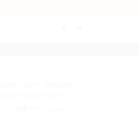
tur & Byte
Integritetspolicy
Hem
/
BMW tillbehör
ower dörr dekaler
tickers till bilen
Det
Det
99
199
kr
kr
Inkl moms
ursprungliga
nuvarande
RENSA
priset
priset
var:
är:
299 kr.
199 kr.
r dekaler stickers till bilen mängd