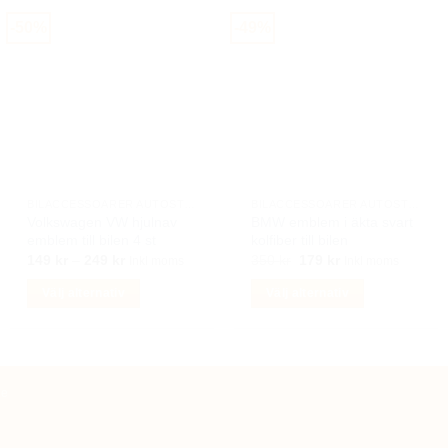
-50%
-49%
BILACCESSOARER AUTOSTYLING
BILACCESSOARER AUTOSTYLING
Volkswagen VW hjulnav
BMW emblem i äkta svart
emblem till bilen 4 st
kolfiber till bilen
Prisintervall:
Det
Det
149
kr
–
249
kr
350
kr
179
kr
Inkl moms
Inkl moms
149 kr
ursprungliga
nuvarande
till
priset
priset
Välj alternativ
Välj alternativ
249 kr
var:
är:
350 kr.
179 kr.
Den
Den
här
här
produkten
produkten
har
har
te
flera
flera
varianter.
varianter.