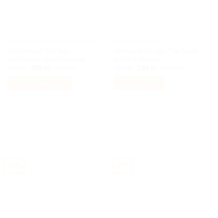
alternativen
kan
väljas
på
BILACCESSOARER AUTOSTYLING
AUDI TILLBEHÖR
produktsidan
Volkswagen VW logo
Universal bil ögla Tow hook
dörrlampor dörrbelysning
dubbelhäftande
Det
Det
Det
Det
580
kr
299
kr
399
kr
199
kr
Inkl moms
Inkl moms
ursprungliga
nuvarande
ursprungliga
nuvarande
priset
priset
priset
priset
Lägg till i varukorg
Välj alternativ
var:
är:
var:
är:
580 kr.
299 kr.
399 kr.
199 kr.
Den
här
produkten
har
flera
varianter.
De
-40%
-57%
olika
alternativen
kan
väljas
på
produktsidan