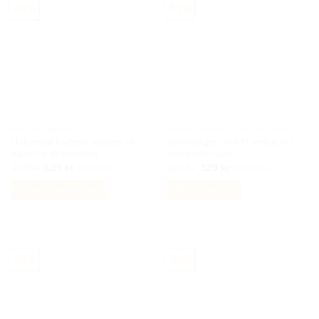
har
-43%
-57%
flera
varianter.
De
olika
alternativen
kan
väljas
på
AUDI TILLBEHÖR
BILACCESSOARER AUTOSTYLING
produktsidan
Universal hajfena antenn till
Volkswagen VW R emblem i
bilen för dekoration
svart och silver
Det
Det
Det
Det
349
kr
199
kr
299
kr
129
kr
Inkl moms
Inkl moms
ursprungliga
nuvarande
ursprungliga
nuvarande
priset
priset
priset
priset
Lägg till i varukorg
Välj alternativ
var:
är:
var:
är:
349 kr.
199 kr.
299 kr.
129 kr.
Den
här
produkten
har
-48%
-50%
flera
varianter.
De
olika