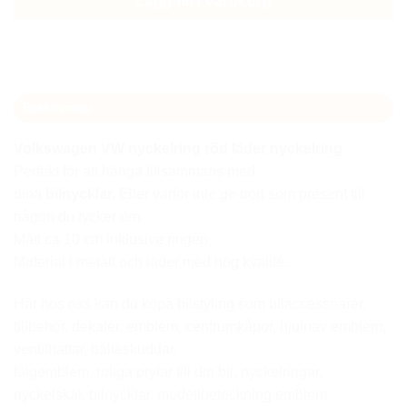
Lägg till i varukorg
Beskrivning
Volkswagen VW
nyckelring röd läder nyckelring
.
Perfekt för att hänga tillsammans med
dina
bilnycklar.
Eller varför inte ge bort som present till
någon du tycker om.
Mått ca 10 cm inklusive ringen.
Material i metall och läder med hög kvalité.
Här hos oss kan du köpa bilstyling som bilaccessoarer,
tillbehör, dekaler, emblem, centrumkåpor, hjulnav emblem,
ventilhattar, bälteskuddar,
fälgemblem, roliga prylar till din bil, nyckelringar,
nyckelskal, bilnycklar, modellbeteckning emblem