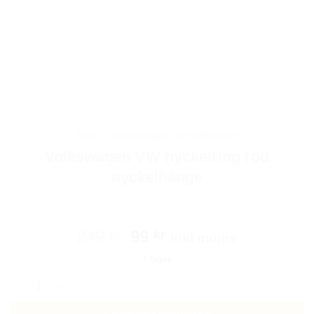
Hem
/
Nyckelringar med bilmärken
Volkswagen VW nyckelring röd
nyckelhänge
Det
Det
249
99
kr
kr
Inkl moms
ursprungliga
nuvarande
I lager
priset
priset
Volkswagen VW nyckelring röd nyckelhänge mängd
var:
är:
249 kr.
99 kr.