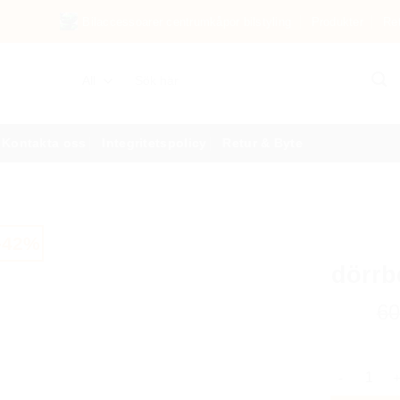
Bilaccessoarer centrumkåpor bilstyling
Produkter
Re
Sök
efter:
Kontakta oss
Integritetspolicy
Retur & Byte
-42%
dörrb
6
Audi RS lo