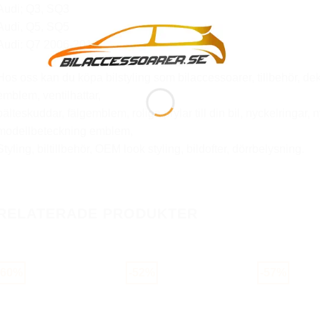
Audi; Q3, SQ3
Audi, Q5, SQ5
Audi: Q7 2006-2016.
Hos oss kan du köpa bilstyling som bilaccessoarer, tillbehör, d
emblem, ventilhattar,
bälteskuddar, fälgemblem, roliga prylar till din bil, nyckelringar, n
modellbeteckning emblem,
Styling, biltillbehör, OEM look styling, bildofter, dörrbelysning.
RELATERADE PRODUKTER
-60%
-52%
-57%