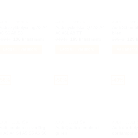
AUDI TILLBEHÖR
AUDI TILLBEHÖR
AUDI TILLBEH
Audi skyltbelysning A3 A4
Audi nyckelskal Q7 A3 A4
Audi S3 embl
A6 S6 A8 S8
A6 A6L A8 TT
bilen
Det
Det
Det
Det
Det
499
kr
198
kr
349
kr
169
kr
299
kr
129
k
Inkl moms
Inkl moms
ursprungliga
nuvarande
ursprungliga
nuvarande
urspr
priset
priset
priset
priset
priset
Lägg till i varukorg
Lägg till i varukorg
Välj alterna
var:
är:
var:
är:
var:
499 kr.
198 kr.
349 kr.
169 kr.
299 k
Den
här
produkten
har
-56%
-50%
-40%
flera
varianter.
De
olika
alternativen
kan
AUDI TILLBEHÖR
AUDI TILLBEHÖR
AUDI TILLBEH
Audi emblem i silverfärg
Audi Quattro emblem till
Audi dörrbely
väljas
till A3 A4 S4 A5 S5 A6 S6
grillen
dörrlampor 
på