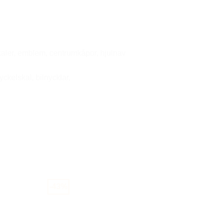
ekaler, emblem, centrumkåpor, hjulnav
yckelskal, bilnycklar,
-43%