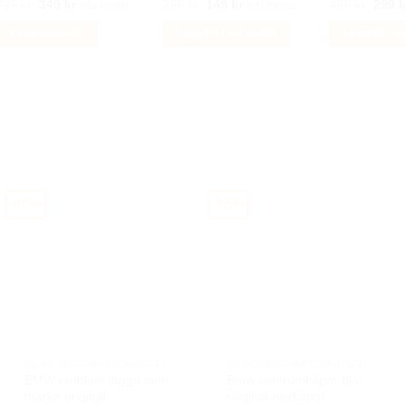
Det
Det
Det
Det
Det
799
kr
349
kr
299
kr
149
kr
499
kr
299
k
Inkl moms
Inkl moms
produktsidan
ursprungliga
nuvarande
ursprungliga
nuvarande
urspr
priset
priset
priset
priset
priset
Välj alternativ
Lägg till i varukorg
Lägg till i 
var:
är:
var:
är:
var:
799 kr.
349 kr.
299 kr.
149 kr.
499 k
Den
här
produkten
har
lera
arianter.
De
lika
-40%
-38%
lternativen
kan
äljas
på
produktsidan
BILACCESSOARER AUTOSTYLING
BILACCESSOARER AUTOSTYLING
BMW emblem loggo oem
Bmw centrumkåpor blå
märke original
original navkåpor