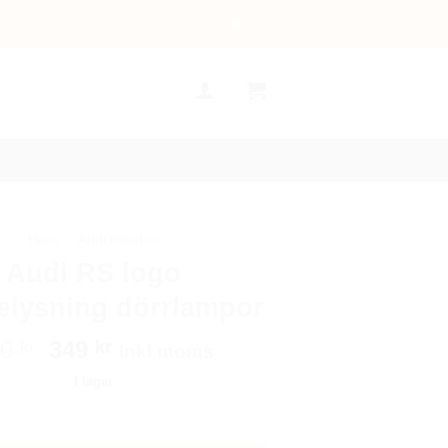
tur & Byte
Integritetspolicy
Hem
/
Audi tillbehör
Audi RS logo
elysning dörrlampor
Det
Det
00
349
kr
kr
Inkl moms
ursprungliga
nuvarande
I lager
priset
priset
go dörrbelysning dörrlampor mängd
var:
är:
600 kr.
349 kr.