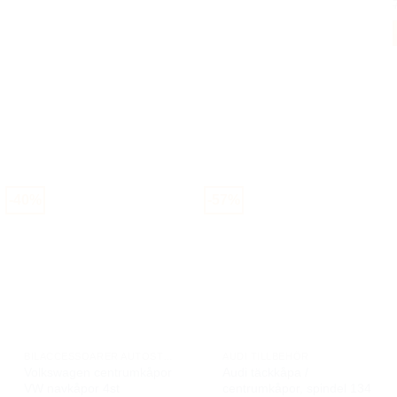
f
v
o
-40%
-57%
a
v
BILACCESSOARER AUTOSTYLING
AUDI TILLBEHÖR
Volkswagen centrumkåpor
Audi täckkåpa /
VW navkåpor 4st
centrumkåpor, spindel 134