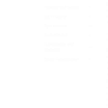
Tillbehör till Porsche
(37)
MINI tillbehör
(42)
Opel tillbehör
(42)
Saab tillbehör
(41)
Nyckelringar med
(72)
bilmärken
OBD2 Felkodsläsare
(11)