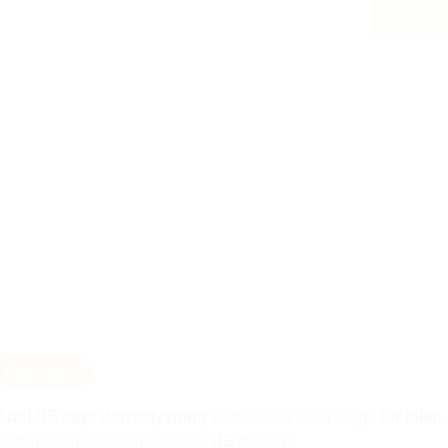
Beskrivning
Audi RS logo dörrbelysning
som skapar laser logga
för bilen
sedan öppnar dörren lyser det
RS
marken.