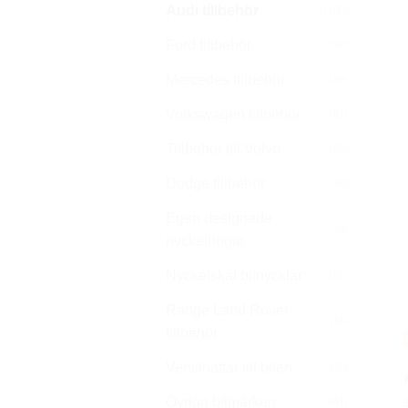
Audi tillbehör
(106)
Ford tillbehör
(58)
Mercedes tillbehör
(133)
Volkswagen tillbehör
(81)
Tillbehör till Volvo
(56)
Dodge tillbehör
(40)
Egen designade
(0)
nyckelringar
Nyckelskal bilnycklar
(106)
Range Land Rover
(16)
tillbehör
Ventilhattar till bilen
(25)
Övriga bilmärken
(241)