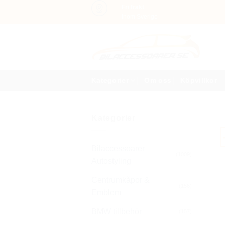
Skip
Fri frakt
Inom Sverige
to
content
Kategorier
Om oss
Köpvillkor
Kategorier
Bilaccessoarer
(1009)
Autostyling
Centrumkåpor &
(156)
Emblem
BMW tillbehör
(157)