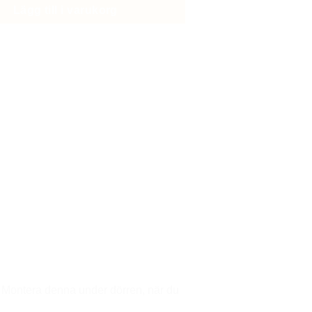
Lägg till i varukorg
.
Montera denna under dörren, när du