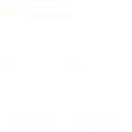
Bältesadapter
Det
r
Inkl moms
produktsidan
ungliga
nuvarande
Det
Det
129
kr
89
kr
Inkl moms
priset
ursprungliga
nuvarande
varukorg
är:
priset
priset
Lägg till i varukorg
r.
299 kr.
var:
är:
129 kr.
89 kr.
-50%
-49%
BILACCESSOARER AUTOSTYLING
BILACCESSOARER AUTOSTYLING
Volkswagen VW hjulnav
BMW emblem i äkta svart
emblem till bilen 4 st
kolfiber till bilen