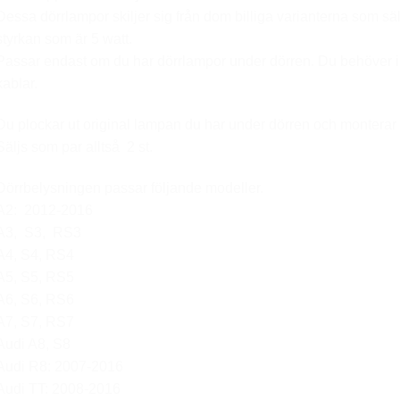
Dessa dörrlampor skiljer sig från dom billiga varianterna som säl
styrkan som är 5 watt.
Passar endast om du har dörrlampor under dörren. Du behöver int
kablar.
Du plockar ut original lampan du har under dörren och monterar de
Säljs som par alltså 2 st.
Dörrbelysningen passar följande modeller.
A2: 2012-2016
A3, S3, RS3
A4, S4, RS4
A5, S5, RS5
A6, S6, RS6
A7, S7, RS7
Audi A8, S8
Audi R8: 2007-2016
Audi TT: 2008-2016