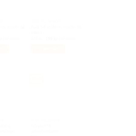
ÖR
AUDI TILLBEHÖR
em märke till
Audi S4 emblem märke till
grillen
Det
Det
Det
r
349
kr
199
kr
Inkl moms
Inkl moms
ungliga
nuvarande
ursprungliga
nuvarande
priset
priset
priset
tiv
Välj alternativ
är:
var:
är:
r.
129 kr.
349 kr.
199 kr.
Den
här
produkten
har
-31%
flera
varianter.
De
olika
alternativen
kan
ÖR
AUDI TILLBEHÖR
sning,
Adapter till
väljas
med logo
säkerhetsbälte.
på