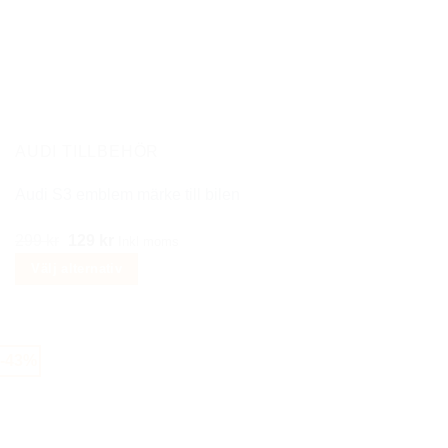
AUDI TILLBEHÖR
Audi S3 emblem märke till bilen
Det
Det
299
kr
129
kr
Inkl moms
ursprungliga
nuvarande
Välj alternativ
priset
priset
Den
var:
är:
här
299 kr.
129 kr.
produkten
-43%
har
flera
varianter.
De