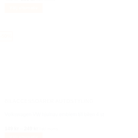
ursprungliga
nuvarande
Välj alternativ
priset
priset
Den
var:
är:
här
480 kr.
299 kr.
produkten
-50%
har
flera
varianter.
De
olika
alternativen
kan
väljas
på
BILACCESSOARER AUTOSTYLING
produktsidan
Volkswagen VW hjulnav emblem till bilen 4 st
Prisintervall:
149
kr
–
249
kr
Inkl moms
149 kr
Välj alternativ