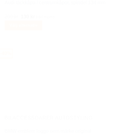
Audi täckkåpa / centrumkåpor, spindel 134 mm
Det
Det
299
kr
130
kr
Inkl moms
ursprungliga
nuvarande
Välj alternativ
priset
priset
Den
var:
är:
här
299 kr.
130 kr.
produkten
-40%
har
flera
varianter.
De
olika
alternativen
kan
väljas
på
BILACCESSOARER AUTOSTYLING
produktsidan
BMW emblem loggo oem märke original