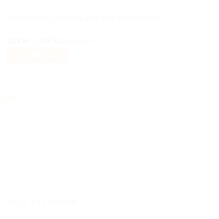
Volkswagen centrumkåpor VW navkåpor 4st
Prisintervall:
299
kr
–
399
kr
Inkl moms
299 kr
Välj alternativ
till
Den
399 kr
här
produkten
-57%
har
flera
varianter.
De
olika
alternativen
kan
väljas
på
AUDI TILLBEHÖR
produktsidan