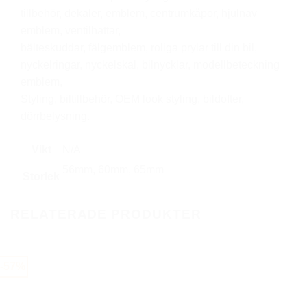
tillbehör, dekaler, emblem, centrumkåpor, hjulnav
emblem, ventilhattar,
bälteskuddar, fälgemblem, roliga prylar till din bil,
nyckelringar, nyckelskal, bilnycklar, modellbeteckning
emblem,
Styling, biltillbehör, OEM look styling, bildofter,
dörrbelysning.
Vikt
N/A
56mm, 60mm, 65mm
Storlek
RELATERADE PRODUKTER
-57%