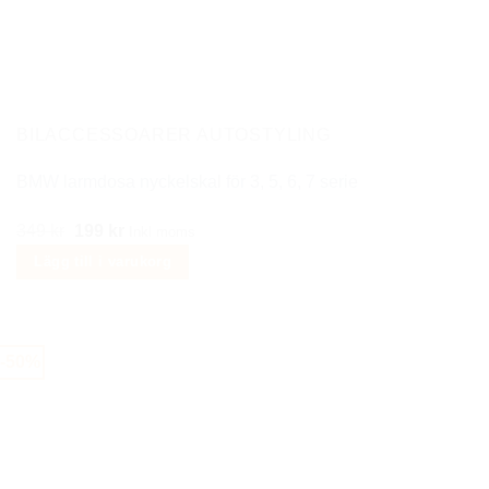
olika
alternativen
kan
väljas
på
BILACCESSOARER AUTOSTYLING
produktsidan
BMW larmdosa nyckelskal för 3, 5, 6, 7 serie
Det
Det
349
kr
199
kr
Inkl moms
ursprungliga
nuvarande
Lägg till i varukorg
priset
priset
var:
är:
349 kr.
199 kr.
-50%