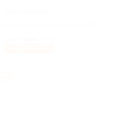
väljas
på
AUDI TILLBEHÖR
produktsidan
Audi nyckelskal Q7 A3 A4 A6 A6L A8 TT
Det
Det
349
kr
169
kr
Inkl moms
ursprungliga
nuvarande
Lägg till i varukorg
priset
priset
var:
är:
349 kr.
169 kr.
-47%