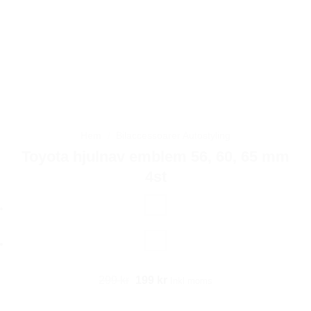
Hem
/
Bilaccessoarer Autostyling
Toyota hjulnav emblem 56, 60, 65 mm
4st
Det
Det
299
kr
199
kr
Inkl moms
ursprungliga
nuvarande