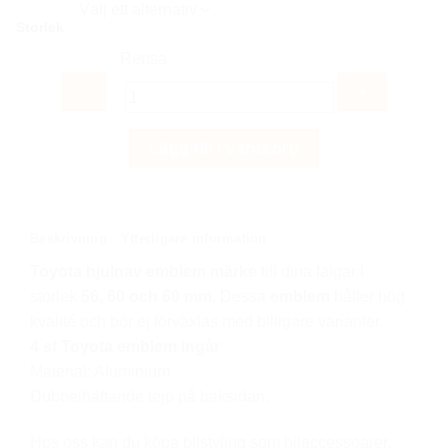
priset
priset
Storlek
var:
är:
299 kr.
199 kr.
Rensa
Toyota
Lägg till i varukorg
hjulnav
emblem
56,
60,
Beskrivning
Ytterligare information
65
Toyota hjulnav emblem märke
till dina fälgar i
mm
storlek
56, 60 och 60 mm.
Dessa
emblem
håller hög
4st
kvalité och bör ej förväxlas med billigare varianter.
mängd
4 st Toyota emblem
ingår
Material: Aluminium
Dubbelhäftande tejp på baksidan.
Hos oss kan du köpa bilstyling som bilaccessoarer,