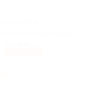
AUDI TILLBEHÖR
Audi Sline S line kuddar till bälteshållare
Det
Det
499
kr
249
kr
Inkl moms
ursprungliga
nuvarande
Lägg till i varukorg
priset
priset
var:
är:
499 kr.
249 kr.
-37%