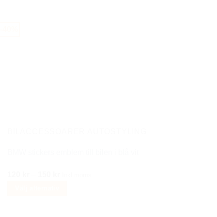
var:
är:
här
350 kr.
179 kr.
produkten
-40%
har
flera
varianter.
De
olika
alternativen
kan
väljas
på
BILACCESSOARER AUTOSTYLING
produktsidan
BMW stickers emblem till bilen i blå vit
Prisintervall:
120
kr
–
150
kr
Inkl moms
120 kr
Välj alternativ
till
Den
150 kr
här