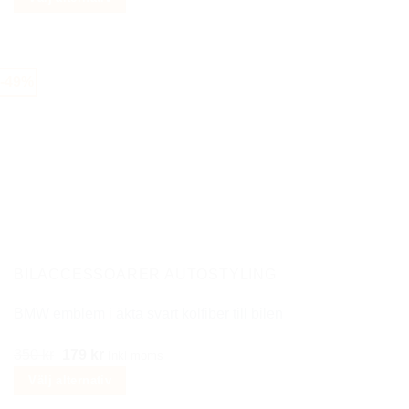
till
Den
249 kr
här
produkten
-49%
har
flera
varianter.
De
olika
alternativen
kan
väljas
på
BILACCESSOARER AUTOSTYLING
produktsidan
BMW emblem i äkta svart kolfiber till bilen
Det
Det
350
kr
179
kr
Inkl moms
ursprungliga
nuvarande
Välj alternativ
priset
priset
Den