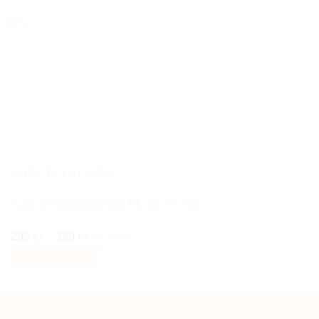
produkten
-60%
har
flera
varianter.
De
olika
alternativen
kan
väljas
på
AUDI TILLBEHÖR
produktsidan
Audi centrumkåpor grå 61, 68, 77 mm
Prisintervall:
299
kr
–
369
kr
Inkl moms
299 kr
Välj alternativ
till
Den
369 kr
här
Kategorier
produkten
Om oss