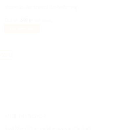
produktsidan
Mercedes dörrlampor dörrbelysning
Det
Det
599
kr
249
kr
Inkl moms
ursprungliga
nuvarande
Välj alternativ
priset
priset
Den
var:
är:
här
599 kr.
249 kr.
produkten
-55%
har
flera
varianter.
De
olika
alternativen
kan
väljas
på
AUDI TILLBEHÖR
produktsidan
Audi Sline S line emblem passar alla Audi