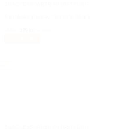
BILACCESSOARER AUTOSTYLING
Ford Mustang hjulnav emblem 56, 65 mm
Det
Det
399
kr
199
kr
Inkl moms
ursprungliga
nuvarande
Välj alternativ
priset
priset
Den
var:
är:
här
399 kr.
199 kr.
produkten
-40%
har
flera
varianter.
De
olika
alternativen
kan
väljas
på
BILACCESSOARER AUTOSTYLING