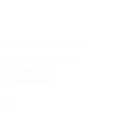
BILACCESSOARER AUTOSTYLING
Mercedes AMG alcantara nyckelring
Det
Det
299
kr
149
kr
Inkl moms
ursprungliga
nuvarande
Lägg till i varukorg
priset
priset
var:
är:
299 kr.
149 kr.
-55%