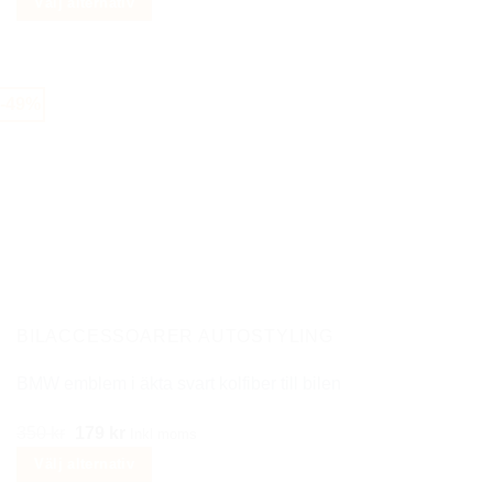
Välj alternativ
till
Den
249 kr
här
produkten
-49%
har
flera
varianter.
De
olika
alternativen
kan
väljas
på
BILACCESSOARER AUTOSTYLING
produktsidan
BMW emblem i äkta svart kolfiber till bilen
Det
Det
350
kr
179
kr
Inkl moms
ursprungliga
nuvarande
Välj alternativ
priset
priset