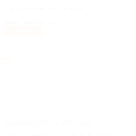
produktsidan
MINI centrumkåpor navkåpor cooper
Prisintervall:
239
kr
–
249
kr
Inkl moms
239 kr
Välj alternativ
till
Den
249 kr
här
produkten
-40%
har
flera
varianter.
De
olika
alternativen
kan
väljas
på
BILACCESSOARER AUTOSTYLING
produktsidan