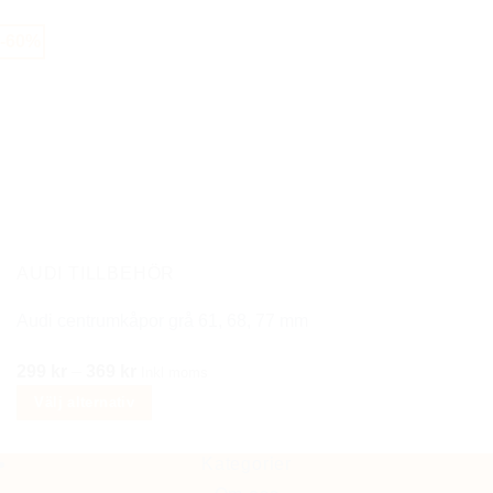
produkten
-60%
har
flera
varianter.
De
olika
alternativen
kan
väljas
på
AUDI TILLBEHÖR
produktsidan
Audi centrumkåpor grå 61, 68, 77 mm
Prisintervall:
299
kr
–
369
kr
Inkl moms
299 kr
Välj alternativ
till
Den
369 kr
här
Kategorier
produkten