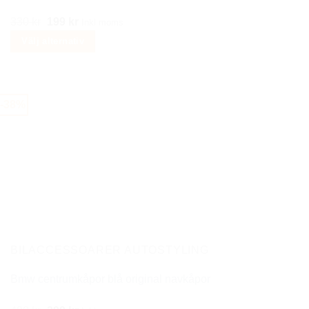
Det
Det
330
kr
199
kr
Inkl moms
ursprungliga
nuvarande
Välj alternativ
priset
priset
Den
var:
är:
här
330 kr.
199 kr.
produkten
-38%
har
flera
varianter.
De
olika
alternativen
kan
väljas
på
BILACCESSOARER AUTOSTYLING
produktsidan
Bmw centrumkåpor blå original navkåpor