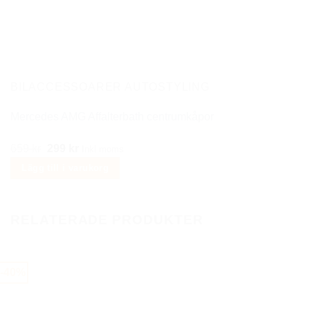
BILACCESSOARER AUTOSTYLING
Mercedes AMG Affalterbath centrumkåpor
Det
Det
659
kr
299
kr
Inkl moms
ursprungliga
nuvarande
Lägg till i varukorg
priset
priset
var:
är:
659 kr.
299 kr.
RELATERADE PRODUKTER
-40%