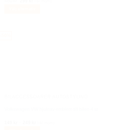
Det
Det
480
kr
299
kr
Inkl moms
ursprungliga
nuvarande
Välj alternativ
priset
priset
Den
var:
är:
här
480 kr.
299 kr.
produkten
-50%
har
flera
varianter.
De
olika
alternativen
kan
väljas
på
BILACCESSOARER AUTOSTYLING
produktsidan
Volkswagen VW hjulnav emblem till bilen 4 st
Prisintervall:
149
kr
–
249
kr
Inkl moms
149 kr