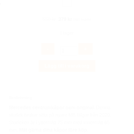
Det
Det
550
kr
379
kr
Inkl moms
ursprungliga
nuvarande
I lager
priset
priset
var:
är:
550 kr.
379 kr.
Mercedes
Lägg till i varukorg
centrumkåpor
75/65
mm
4st
mängd
Beskrivning
Mercedes centrumkåpor oem original.
Denna
storlek brukar sitta på nyare MB fälgar från 2020.
Storleken är i yttermått 75 mm med innermått 65
mm.
Mät gärna dina kåpor före köp.