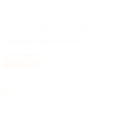
alternativen
kan
väljas
på
BILACCESSOARER AUTOSTYLING
produktsidan
SAAB hjulnav emblem 56, 60, 65 mm
Det
Det
299
kr
199
kr
Inkl moms
ursprungliga
nuvarande
Välj alternativ
priset
priset
Den
var:
är:
här
299 kr.
199 kr.
produkten
-46%
har
flera
varianter.
De
olika
alternativen