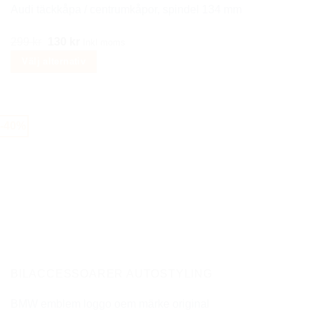
Audi täckkåpa / centrumkåpor, spindel 134 mm
Det
Det
299
kr
130
kr
Inkl moms
ursprungliga
nuvarande
Välj alternativ
priset
priset
Den
var:
är:
här
299 kr.
130 kr.
produkten
-40%
har
flera
varianter.
De
olika
alternativen
kan
väljas
på
BILACCESSOARER AUTOSTYLING
produktsidan
BMW emblem loggo oem märke original