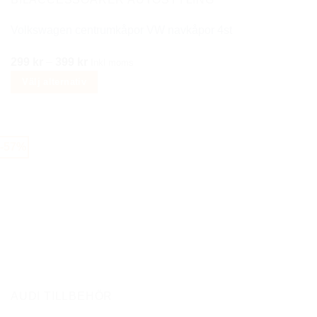
Volkswagen centrumkåpor VW navkåpor 4st
Prisintervall:
299
kr
–
399
kr
Inkl moms
299 kr
Välj alternativ
till
Den
399 kr
här
produkten
-57%
har
flera
varianter.
De
olika
alternativen
kan
väljas
på
AUDI TILLBEHÖR
produktsidan