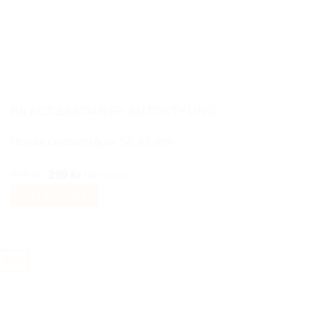
BILACCESSOARER AUTOSTYLING
Honda centrumkåpor 58, 69 mm
Det
Det
499
kr
299
kr
Inkl moms
ursprungliga
nuvarande
Välj alternativ
priset
priset
Den
var:
är:
här
499 kr.
299 kr.
produkten
-54%
har
flera
varianter.