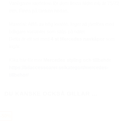
Vanligaste storleken för dom flesta äldre mb är 75/72
mm. Finns på länken nedan.
Material: ABS av hög kvalité. Inget att jämföra med
billigare varianter som säljs på nätet.
Detta är ett set med
4 st Mercedes navkåpor
som
ingår.
Kika här för mer
Mercedes styling och tillbehör
https://bilaccessoarer.se/kategori/mercedes-
tillbehor/
DU KANSKE OCKSÅ GILLAR …
-50%