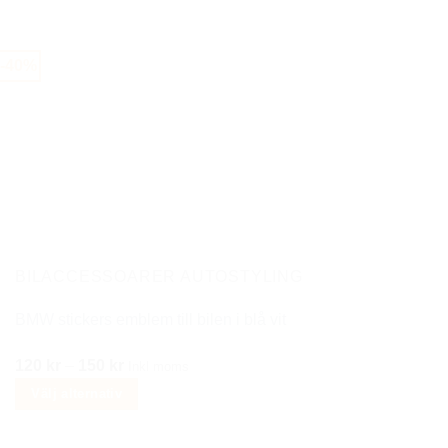
Den
var:
är:
här
350 kr.
179 kr.
produkten
-40%
har
flera
varianter.
De
olika
alternativen
kan
väljas
på
BILACCESSOARER AUTOSTYLING
produktsidan
BMW stickers emblem till bilen i blå vit
Prisintervall:
120
kr
–
150
kr
Inkl moms
120 kr
Välj alternativ
till
Den
150 kr
här