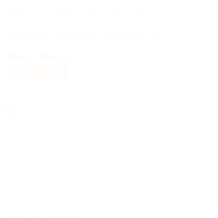
BILACCESSOARER AUTOSTYLING
Volkswagen centrumkåpor VW navkåpor 4st
Prisintervall:
299
kr
–
399
kr
Inkl moms
299 kr
Välj alternativ
till
Den
399 kr
här
produkten
-57%
har
flera
varianter.
De
olika
alternativen
kan
väljas