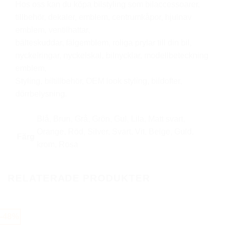
Hos oss kan du köpa bilstyling som bilaccessoarer,
tillbehör, dekaler, emblem, centrumkåpor, hjulnav
emblem, ventilhattar,
bälteskuddar, fälgemblem, roliga prylar till din bil,
nyckelringar, nyckelskal, bilnycklar, modellbeteckning
emblem,
Styling, biltillbehör, OEM look styling, bildofter,
dörrbelysning.
Blå, Brun, Grå, Grön, Gul, Lila, Matt svart,
Orange, Röd, Silver, Svart, Vit, Beige, Guld,
Färg
krom, Rosa
RELATERADE PRODUKTER
-48%