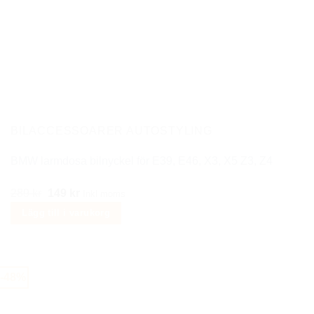
BILACCESSOARER AUTOSTYLING
BMW larmdosa bilnyckel för E39, E46, X3, X5 Z3, Z4
Det
Det
289
kr
149
kr
Inkl moms
ursprungliga
nuvarande
Lägg till i varukorg
priset
priset
var:
är:
289 kr.
149 kr.
-48%