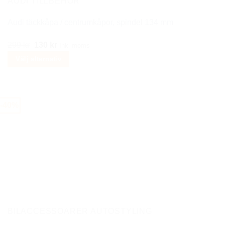
på
AUDI TILLBEHÖR
produktsidan
Audi täckkåpa / centrumkåpor, spindel 134 mm
Det
Det
299
kr
130
kr
Inkl moms
ursprungliga
nuvarande
Välj alternativ
priset
priset
Den
var:
är:
här
299 kr.
130 kr.
produkten
-40%
har
flera
varianter.
De
olika
alternativen
kan
väljas
på
BILACCESSOARER AUTOSTYLING
produktsidan