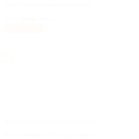
BMW emblem loggo oem märke original
Det
Det
330
kr
199
kr
Inkl moms
ursprungliga
nuvarande
Välj alternativ
priset
priset
Den
var:
är:
här
330 kr.
199 kr.
produkten
-38%
har
flera
varianter.
De
olika
alternativen
kan
väljas
på
BILACCESSOARER AUTOSTYLING
produktsidan
Bmw centrumkåpor blå original navkåpor