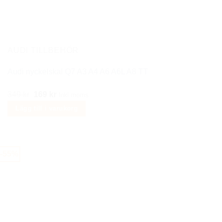
AUDI TILLBEHÖR
Audi nyckelskal Q7 A3 A4 A6 A6L A8 TT
Det
Det
349
kr
169
kr
Inkl moms
ursprungliga
nuvarande
Lägg till i varukorg
priset
priset
var:
är:
349 kr.
169 kr.
-55%