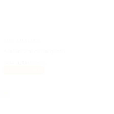
AUDI TILLBEHÖR
Audi Sline Sline nyckelring i läder
Det
Det
249
kr
129
kr
Inkl moms
ursprungliga
nuvarande
Lägg till i varukorg
priset
priset
var:
är:
249 kr.
129 kr.
-58%