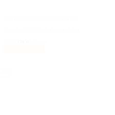
BILACCESSOARER AUTOSTYLING
Mercedes AMG Affalterbath centrumkåpor
Det
Det
659
kr
299
kr
Inkl moms
ursprungliga
nuvarande
Lägg till i varukorg
priset
priset
var:
är:
659 kr.
299 kr.
-47%