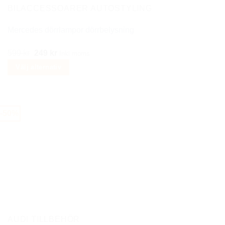
på
BILACCESSOARER AUTOSTYLING
produktsidan
Mercedes dörrlampor dörrbelysning
Det
Det
599
kr
249
kr
Inkl moms
ursprungliga
nuvarande
Välj alternativ
priset
priset
Den
var:
är:
här
599 kr.
249 kr.
produkten
-50%
har
flera
varianter.
De
olika
alternativen
kan
väljas
på
AUDI TILLBEHÖR