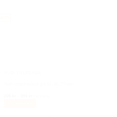
Den
150 kr
här
produkten
-60%
har
flera
varianter.
De
olika
alternativen
kan
väljas
på
AUDI TILLBEHÖR
produktsidan
Audi centrumkåpor grå 61, 68, 77 mm
Prisintervall:
299
kr
–
369
kr
Inkl moms
299 kr
Välj alternativ
till
Den
369 kr