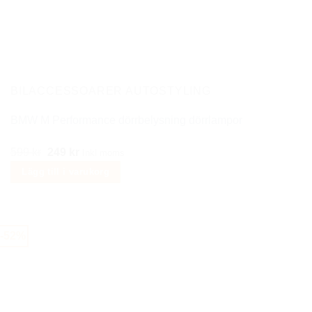
BILACCESSOARER AUTOSTYLING
BMW M Performance dörrbelysning dörrlampor
Det
Det
599
kr
249
kr
Inkl moms
ursprungliga
nuvarande
Lägg till i varukorg
priset
priset
var:
är:
599 kr.
249 kr.
-52%