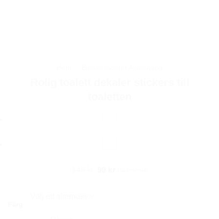
Hem
/
Bilaccessoarer Autostyling
Rolig toalett dekaler stickers till
toaletten
Det
Det
149
kr
99
kr
Inkl moms
ursprungliga
nuvarande
priset
priset
Färg
var:
är:
149 kr.
99 kr.