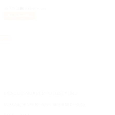
Det
Det
480
kr
299
kr
Inkl moms
ursprungliga
nuvarande
Välj alternativ
priset
priset
Den
var:
är:
här
480 kr.
299 kr.
produkten
-50%
har
flera
varianter.
De
olika
alternativen
kan
väljas
på
BILACCESSOARER AUTOSTYLING
produktsidan
Volkswagen VW hjulnav emblem till bilen 4 st