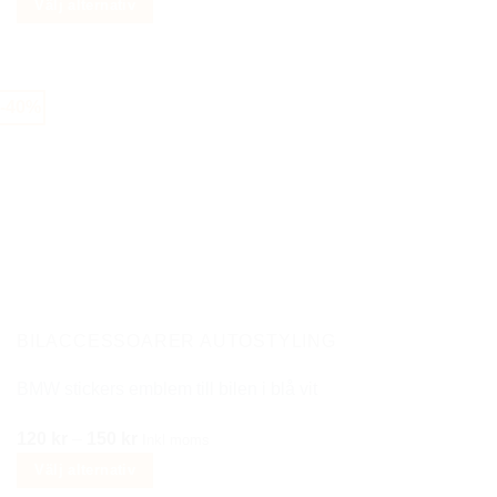
ursprungliga
nuvarande
Välj alternativ
priset
priset
Den
var:
är:
här
350 kr.
179 kr.
produkten
-40%
har
flera
varianter.
De
olika
alternativen
kan
väljas
på
BILACCESSOARER AUTOSTYLING
produktsidan
BMW stickers emblem till bilen i blå vit
Prisintervall:
120
kr
–
150
kr
Inkl moms
120 kr
Välj alternativ
till