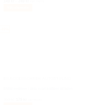
Prisintervall:
149
kr
–
249
kr
Inkl moms
149 kr
Välj alternativ
till
Den
249 kr
här
produkten
-49%
har
flera
varianter.
De
olika
alternativen
kan
väljas
på
BILACCESSOARER AUTOSTYLING
produktsidan
BMW emblem i äkta svart kolfiber till bilen
Det
Det
350
kr
179
kr
Inkl moms