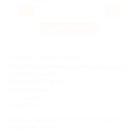
Rensa
Rolig
Lägg till i varukorg
toalett
dekaler
stickers
till
Beskrivning
Ytterligare information
toaletten
Rolig WC dekal stickers till toaletten.
Rengör gärna
mängd
området före montering.
Materialet är PVC tål värme
Välj färg till höger
Priset gäller för 1 st.
Storlek: 20×14 cm
Önskar du mindre storlekar så är det bara att lämna
meddelande vid order.