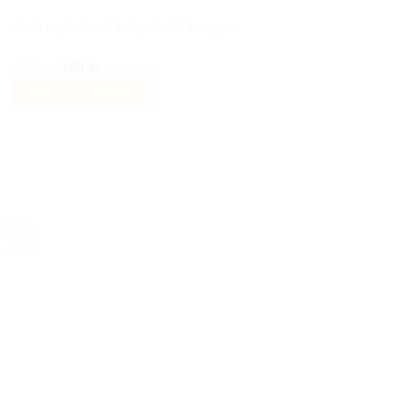
produktsidan
Audi nyckelskal bilnyckel 2 knappar
Det
Det
299
kr
149
kr
Inkl moms
ursprungliga
nuvarande
Lägg till i varukorg
priset
priset
var:
är:
299 kr.
149 kr.
-40%