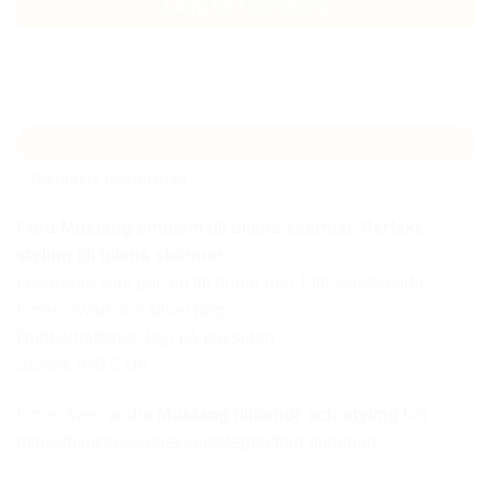
Lägg till i varukorg
Beskrivning
Ytterligare information
Ford Mustang emblem till bilens skärmar. Perfekt
styling till bilens skärmar.
Levereras som par, en till höger och 1 till vänstersida.
Finns i svart och silver färg.
Dubbelhäftande tejp på baksidan.
Storlek 8×8,5 cm.
Finns även andra
Mustang tillbehör och styling
här
https://bilaccessoarer.se/kategori/ford-tillbehor/