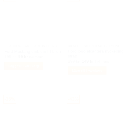
varianter.
De
olika
alternativen
kan
väljas
på
BILACCESSOARER AUTOSTYLING
BILACCESSOARER AUTOSTYLING
produktsidan
Ford logo alcantara nyckelring
Ford Mustang emblem till bilen
strap
Det
Det
199
kr
99
kr
Inkl moms
ursprungliga
nuvarande
Det
Det
299
kr
149
kr
Inkl moms
priset
priset
ursprungliga
nuvarande
Lägg till i varukorg
var:
är:
priset
priset
Lägg till i varukorg
199 kr.
99 kr.
var:
är:
299 kr.
149 kr.
-35%
-43%