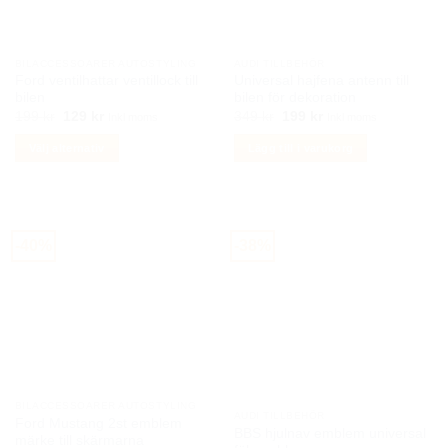
BILACCESSOARER AUTOSTYLING
AUDI TILLBEHÖR
Ford ventilhattar ventillock till
Universal hajfena antenn till
bilen
bilen för dekoration
Det
Det
Det
Det
199
kr
129
kr
349
kr
199
kr
Inkl moms
Inkl moms
ursprungliga
nuvarande
ursprungliga
nuvarande
priset
priset
priset
priset
Välj alternativ
Lägg till i varukorg
var:
är:
var:
är:
199 kr.
129 kr.
349 kr.
199 kr.
Den
här
produkten
har
-40%
-38%
flera
varianter.
De
olika
alternativen
kan
väljas
på
BILACCESSOARER AUTOSTYLING
AUDI TILLBEHÖR
Ford Mustang 2st emblem
produktsidan
BBS hjulnav emblem universal
märke till skärmarna