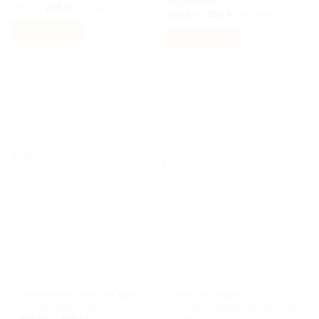
fälgemblem
Det
Det
499
kr
299
kr
Inkl moms
Prisintervall:
249
kr
–
299
kr
ursprungliga
nuvarande
Inkl moms
249 kr
priset
priset
Välj alternativ
till
var:
är:
Välj alternativ
299 kr
499 kr.
299 kr.
Den
Den
här
här
produkten
produkten
har
har
flera
flera
varianter.
varianter.
De
De
olika
-40%
-57%
olika
alternativen
alternativen
kan
kan
väljas
väljas
på
på
produktsidan
produktsidan
BILACCESSOARER AUTOSTYLING
AUDI TILLBEHÖR
Volkswagen centrumkåpor
Audi täckkåpa /
VW navkåpor 4st
centrumkåpor, spindel 134
mm
Prisintervall: