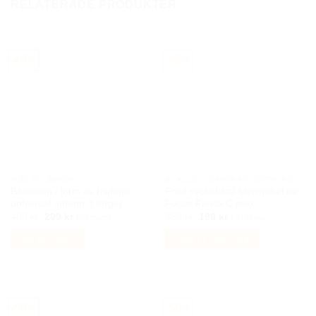
RELATERADE PRODUKTER
har
flera
varianter.
De
-40%
-49%
olika
alternativen
kan
väljas
på
produktsidan
AUDI TILLBEHÖR
BILACCESSOARER AUTOSTYLING
Bilantenn i form av hajfena,
Ford nyckelskal fjärrnyckel för
universal antenn 3 färger
Focus Fiesta C max
Det
Det
Det
Det
499
kr
299
kr
389
kr
199
kr
Inkl moms
Inkl moms
ursprungliga
nuvarande
ursprungliga
nuvarande
priset
priset
priset
priset
Välj alternativ
Lägg till i varukorg
var:
är:
var:
är:
499 kr.
299 kr.
389 kr.
199 kr.
Den
här
produkten
har
-50%
-50%
flera