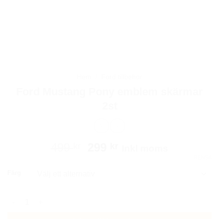
Hem
/
Ford tillbehör
Ford Mustang Pony emblem skärmar
2st
Det
Det
499
299
kr
kr
Inkl moms
ursprungliga
nuvarande
RENSA
priset
priset
Färg
var:
är:
499 kr.
299 kr.
Ford Mustang Pony emblem skärmar 2st mängd