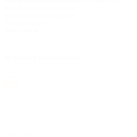
Cadillac nyckelring/nyckelhänge.
Perfekt att hänga
tillsammans med dina bilnycklar.
Storlek: ca 8 cm inklusive ringen.
Priset gäller per st.
Material: Metall.
DU KANSKE OCKSÅ GILLAR …
-46%
BILACCESSOARER AUTOSTYLING