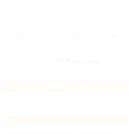
Hem
/
Bilaccessoarer Autostyling
Cadillac nyckelring nyckelhänge
Det
Det
199
99
kr
kr
Inkl moms
ursprungliga
nuvarande
Cadillac nyckelring nyckelhänge mängd
priset
priset
var:
är:
Lägg till i varukorg
199 kr.
99 kr.
Beskrivning