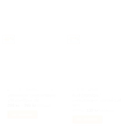
-40%
-57%
BILACCESSOARER AUTOSTYLING
AUDI TILLBEHÖR
Volkswagen centrumkåpor
Audi täckkåpa /
VW navkåpor 4st
centrumkåpor, spindel 134
mm
Prisintervall:
299
kr
–
399
kr
Inkl moms
299 kr
Det
Det
299
kr
130
kr
Inkl moms
till
ursprungliga
nuvarande
Välj alternativ
399 kr
priset
priset
Välj alternativ
Den
var:
är:
299 kr.
130 kr.
Den
här