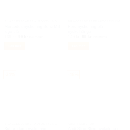
BILACCESSOARER AUTOSTYLING
BILACCESSOARER AUTOSTYLING
Mercedes nyckelring Benz MB
Ford nyckelring blå
logo blå
nyckelhänge
Det
Det
Det
Det
169
kr
99
kr
149
kr
99
kr
Inkl moms
Inkl moms
ursprungliga
nuvarande
ursprungliga
nuvarande
priset
priset
priset
priset
Läs mer
Läs mer
var:
är:
var:
är:
169 kr.
99 kr.
149 kr.
99 kr.
-34%
-48%
BILACCESSOARER AUTOSTYLING
AUDI TILLBEHÖR
Subaru logo nyckelring
Audi Sline Sline nyckelring i