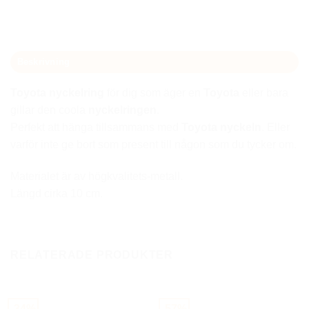
Beskrivning
Toyota
nyckelring
för dig som äger en
Toyota
eller bara
gillar den coola
nyckelringen
.
Perfekt att hänga tillsammans med
Toyota nyckeln
. Eller
varför inte ge bort som present till någon som du tycker om.
Materialet är av högkvalitets-metall.
Längd cirka 10 cm.
RELATERADE PRODUKTER
-34%
-57%