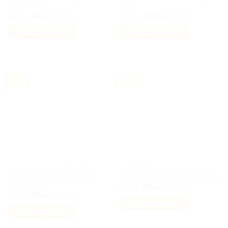
nyckelhänge
läder
Det
Det
Det
Det
149
kr
99
kr
249
kr
129
kr
Inkl moms
Inkl moms
ursprungliga
nuvarande
ursprungliga
nuvarande
priset
priset
priset
priset
Lägg till i varukorg
Lägg till i varukorg
var:
är:
var:
är:
149 kr.
99 kr.
249 kr.
129 kr.
-55%
-50%
BILACCESSOARER AUTOSTYLING
BILACCESSOARER AUTOSTYLING
Suzuki logo kvalitets, lyxig
Ferrari nyckelring nyckelhänge
nyckelring
Det
Det
199
kr
99
kr
Inkl moms
ursprungliga
nuvarande
Det
Det
199
kr
89
kr
Inkl moms
priset
priset
ursprungliga
nuvarande
Lägg till i varukorg
var:
är:
priset
priset
Lägg till i varukorg
199 kr.
99 kr.
var:
är:
199 kr.
89 kr.