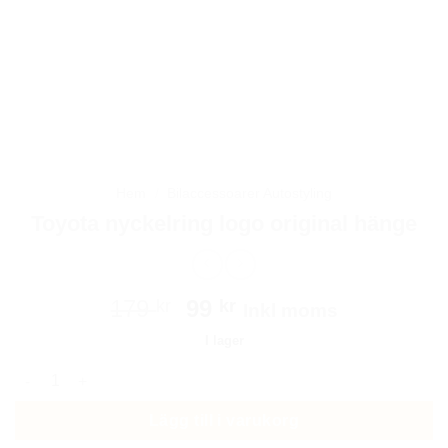
Hem
/
Bilaccessoarer Autostyling
Toyota nyckelring logo original hänge
Det
Det
179
99
kr
kr
Inkl moms
ursprungliga
nuvarande
I lager
priset
priset
Toyota nyckelring logo original hänge mängd
var:
är:
179 kr.
99 kr.
Lägg till i varukorg