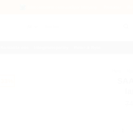
Bilaccessoarer centrumkåpor bilstyling
Produkter
Re
Sök
efter:
Kontakta oss
Integritetspolicy
Retur & Byte
Hem
/
Nyc
SAA
-33%
l
7
SAAB nycke