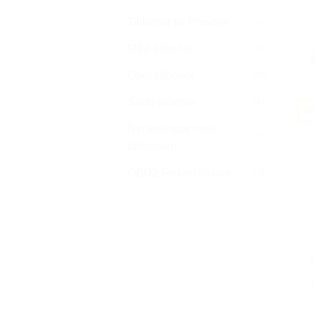
Tillbehör till Porsche
(37)
MINI tillbehör
(42)
Opel tillbehör
(42)
Saab tillbehör
(41)
-4
Nyckelringar med
(72)
bilmärken
OBD2 Felkodsläsare
(11)