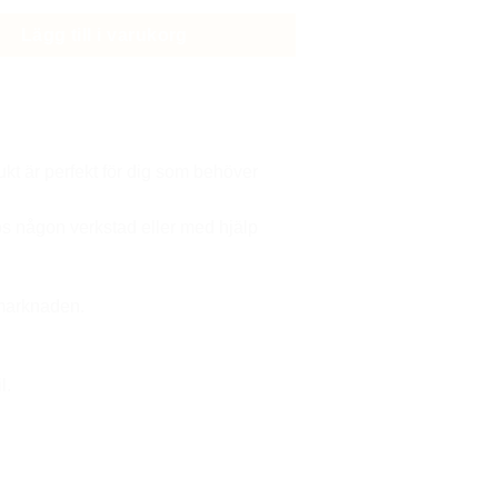
Lägg till i varukorg
kt är perfekt för dig som behöver
os någon verkstad eller med hjälp
 marknaden.
l.