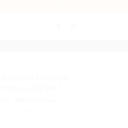
tur & Byte
Integritetspolicy
kelskal bilnycklar
/
Kompletta bilnycklar
B nyckel komplett
armdosa 433 MHZ
Det
Det
49
499
kr
kr
Inkl moms
ursprungliga
nuvarande
I lager
priset
priset
var:
är:
l komplett larmdosa 433 MHZ mängd
749 kr.
499 kr.