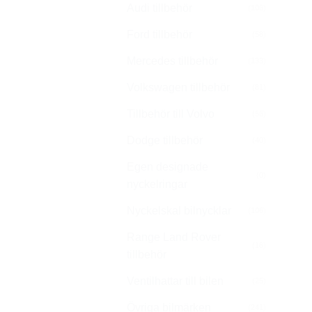
Audi tillbehör
(106)
Ford tillbehör
(58)
Mercedes tillbehör
(133)
Volkswagen tillbehör
(81)
Tillbehör till Volvo
(56)
Dodge tillbehör
(40)
Egen designade
(0)
nyckelringar
Nyckelskal bilnycklar
(106)
Range Land Rover
(16)
tillbehör
Ventilhattar till bilen
(25)
Övriga bilmärken
(241)