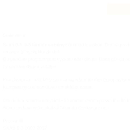
Beskrivning
Saab 9-3, 9-5
larmdosa bilnyckel
med kretskort. Denna produ
en extra bilnyckel för din bil.
Du behöver programmera nyckeln efter din bil. Detta gör du h
av dom verktygen vi säljer.
Kretskortet är i 433 MHz som är standard för den Europeiska
Komplett nyckel som även innehåller batteri.
Om du har samma bilnyckel så kommer denna passa för din bi
Söker endast nyckelskal så hittar du den längre ner.
Passar till:
SAAB 9-3 2003-2012