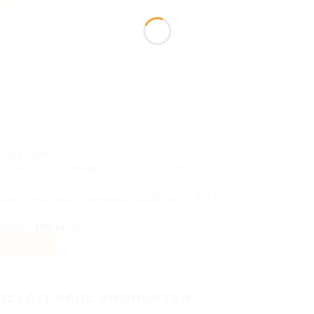
6%
har
flera
varianter.
De
olika
alternativen
kan
väljas
på
Slut i lager
produktsidan
BILACCESSOARER AUTOSTYLING
Saab nyckelskal larmdosa SAAB 93 95 9-3 9-5
Det
Det
449
kr
199
kr
Inkl moms
ursprungliga
nuvarande
Läs mer
priset
priset
var:
är:
449 kr.
199 kr.
RELATERADE PRODUKTER