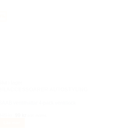
0%
Slut i lager
BILACCESSOARER AUTOSTYLING
SAAB ventilhattar 4-pack ventillock
Det
Det
249
kr
99
kr
Inkl moms
ursprungliga
nuvarande
Läs mer
priset
priset
var:
är:
249 kr.
99 kr.