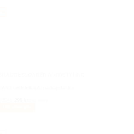
0%
BILACCESSOARER AUTOSTYLING
SAAB centrumkåpor navkapslar blå
Det
Det
499
kr
299
kr
Inkl moms
ursprungliga
nuvarande
Välj alternativ
priset
priset
var:
är:
Den
499 kr.
299 kr.
här
produkten