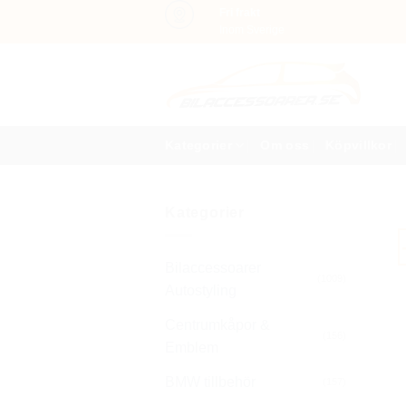
Skip
Fri frakt
Inom Sverige
to
content
Kategorier
Om oss
Köpvillkor
Kategorier
Bilaccessoarer
(1009)
Autostyling
Centrumkåpor &
(156)
Emblem
BMW tillbehör
(157)