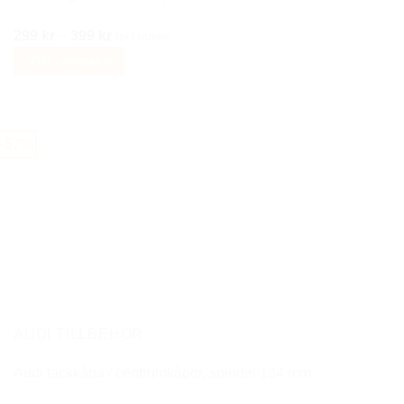
Prisintervall:
299
kr
–
399
kr
Inkl moms
299 kr
Välj alternativ
till
Den
399 kr
här
produkten
-57%
har
flera
varianter.
De
olika
alternativen
kan
väljas
på
AUDI TILLBEHÖR
produktsidan
Audi täckkåpa / centrumkåpor, spindel 134 mm