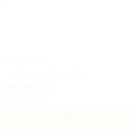
flera
varianter.
De
olika
alternativen
kan
väljas
på
AUDI TILLBEHÖR
produktsidan
Audi centrumkåpor grå 61, 68, 77 mm
Prisintervall:
299
kr
–
369
kr
Inkl moms
299 kr
Välj alternativ
till
Den
369 kr
här
Kategorier
produkten
Om oss
har
Köpvillkor
flera