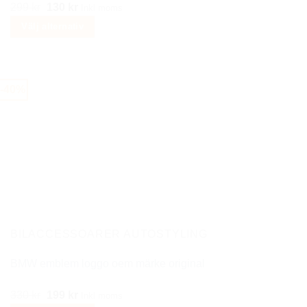
Det
Det
299
kr
130
kr
Inkl moms
ursprungliga
nuvarande
Välj alternativ
priset
priset
Den
var:
är:
här
299 kr.
130 kr.
produkten
-40%
har
flera
varianter.
De
olika
alternativen
kan
väljas
på
BILACCESSOARER AUTOSTYLING
produktsidan
BMW emblem loggo oem märke original
Det
Det
330
kr
199
kr
Inkl moms