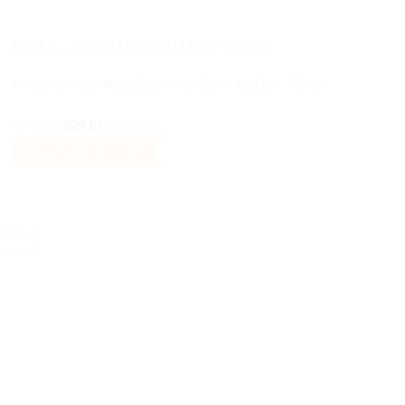
kan
väljas
på
BILACCESSOARER AUTOSTYLING
produktsidan
Mercedes centrumkåpor navkåpor kolfiber 75mm
Det
Det
549
kr
329
kr
Inkl moms
ursprungliga
nuvarande
Lägg till i varukorg
priset
priset
var:
är:
549 kr.
329 kr.
-50%