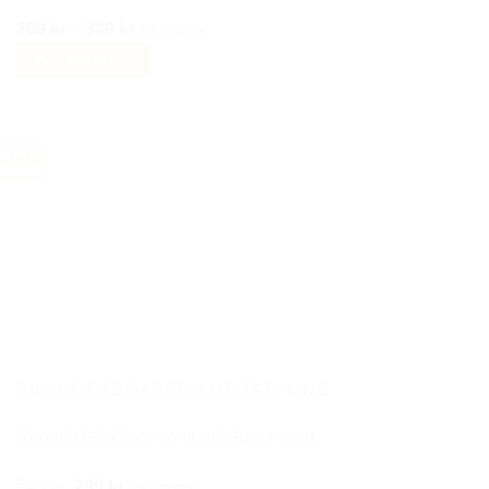
Prisintervall:
299
kr
–
349
kr
Inkl moms
299 kr
Välj alternativ
till
Den
349 kr
här
produkten
-46%
har
flera
varianter.
De
olika
alternativen
kan
väljas
på
BILACCESSOARER AUTOSTYLING
produktsidan
Renault fälgkåpor centrumkåpor i svart
Det
Det
549
kr
299
kr
Inkl moms