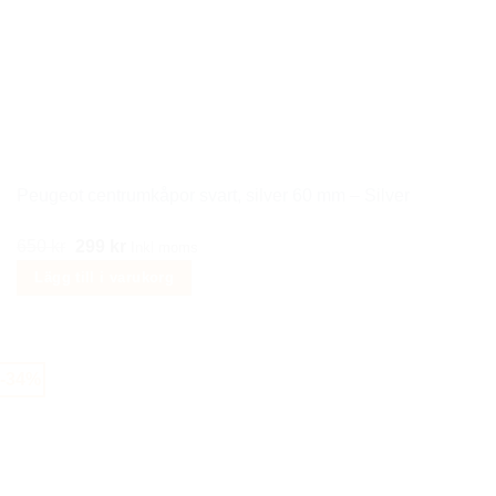
Peugeot centrumkåpor svart, silver 60 mm – Silver
Det
Det
650
kr
299
kr
Inkl moms
ursprungliga
nuvarande
Lägg till i varukorg
priset
priset
var:
är:
650 kr.
299 kr.
-34%