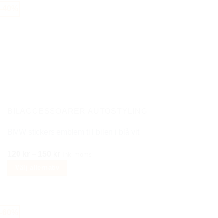
produkten
-40%
har
flera
varianter.
De
olika
alternativen
kan
väljas
på
BILACCESSOARER AUTOSTYLING
produktsidan
BMW stickers emblem till bilen i blå vit
Prisintervall:
120
kr
–
150
kr
Inkl moms
120 kr
Välj alternativ
till
Den
150 kr
här
produkten
-60%
har