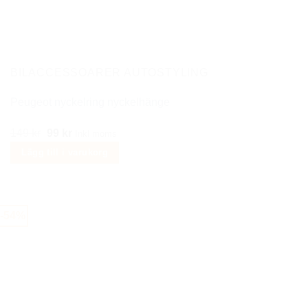
BILACCESSOARER AUTOSTYLING
Peugeot nyckelring nyckelhänge
Det
Det
149
kr
99
kr
Inkl moms
ursprungliga
nuvarande
Lägg till i varukorg
priset
priset
var:
är:
149 kr.
99 kr.
-54%