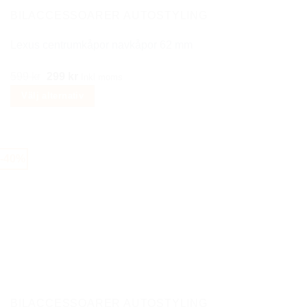
BILACCESSOARER AUTOSTYLING
Lexus centrumkåpor navkåpor 62 mm
Det
Det
599
kr
299
kr
Inkl moms
ursprungliga
nuvarande
Välj alternativ
priset
priset
Den
var:
är:
här
599 kr.
299 kr.
produkten
-40%
har
flera
varianter.
De
olika
alternativen
kan
väljas
på
BILACCESSOARER AUTOSTYLING