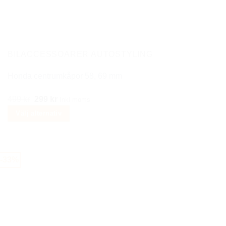
väljas
på
produktsidan
BILACCESSOARER AUTOSTYLING
Honda centrumkåpor 58, 69 mm
Det
Det
499
kr
299
kr
Inkl moms
ursprungliga
nuvarande
Välj alternativ
priset
priset
Den
var:
är:
här
499 kr.
299 kr.
produkten
-33%
har
flera
varianter.
De
olika