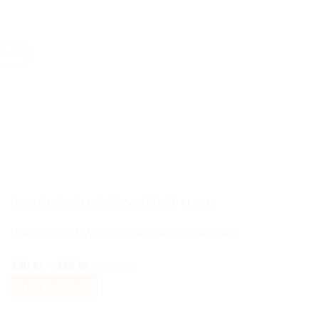
priset
priset
Den
var:
är:
här
480 kr.
299 kr.
produkten
-50%
har
flera
varianter.
De
olika
alternativen
kan
väljas
på
BILACCESSOARER AUTOSTYLING
produktsidan
Volkswagen VW hjulnav emblem till bilen 4 st
Prisintervall:
149
kr
–
249
kr
Inkl moms
149 kr
Välj alternativ
till
Den
249 kr