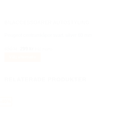
BILACCESSOARER AUTOSTYLING
Peugeot centrumkåpor svart, silver 60 mm
Det
Det
650
kr
299
kr
Inkl moms
ursprungliga
nuvarande
Välj alternativ
priset
priset
Den
var:
är:
här
650 kr.
299 kr.
RELATERADE PRODUKTER
produkten
har
flera
-40%
varianter.
De
olika
alternativen
kan