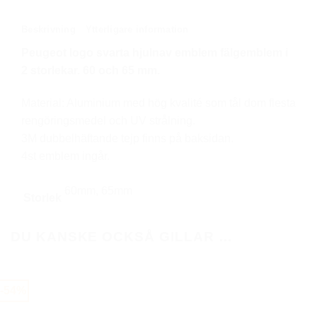
svart
60,
Beskrivning
Ytterligare information
65
Peugeot
logo
svarta hjulnav emblem fälgemblem i
mm
2 storlekar. 60 och 65 mm.
mängd
Material: Aluminium med hög kvalité som tål dom flesta
rengöringsmedel och UV strålning.
3M dubbelhäftande tejp finns på baksidan.
4st emblem ingår.
60mm, 65mm
Storlek
DU KANSKE OCKSÅ GILLAR …
-54%