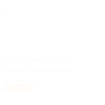
här
produkten
-49%
har
flera
varianter.
De
olika
alternativen
kan
väljas
på
BILACCESSOARER AUTOSTYLING
produktsidan
BMW emblem i äkta svart kolfiber till bilen
Det
Det
350
kr
179
kr
Inkl moms
ursprungliga
nuvarande
Välj alternativ
priset
priset
Den
var:
är:
här
350 kr.
179 kr.