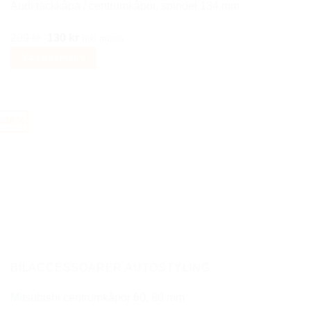
Audi täckkåpa / centrumkåpor, spindel 134 mm
Det
Det
299
kr
130
kr
Inkl moms
ursprungliga
nuvarande
Välj alternativ
priset
priset
Den
var:
är:
här
299 kr.
130 kr.
produkten
-46%
har
flera
varianter.
De
olika
alternativen
kan
väljas
på
BILACCESSOARER AUTOSTYLING
produktsidan
Mitsubishi centrumkåpor 60, 80 mm