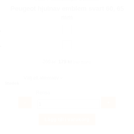
Peugeot hjulnav emblem svart 60, 65
mm
Det
Det
299
kr
179
kr
Inkl moms
ursprungliga
nuvarande
priset
priset
Storlek
var:
är:
299 kr.
179 kr.
Rensa
Peugeot
Lägg till i varukorg
hjulnav
emblem