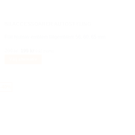
alternativen
kan
väljas
på
BILACCESSOARER AUTOSTYLING
produktsidan
Fiat hjulnav emblem fälgemblem 56, 60, 65 mm
Det
Det
299
kr
199
kr
Inkl moms
ursprungliga
nuvarande
Välj alternativ
priset
priset
Den
var:
är:
här
299 kr.
199 kr.
produkten
-40%
har
flera
varianter.
De
olika
alternativen