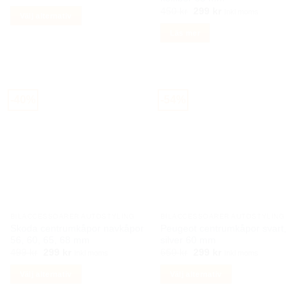
ursprungliga
nuvarande
Det
Det
priset
priset
450
kr
299
kr
Inkl moms
Välj alternativ
ursprungliga
nuvarande
var:
är:
priset
priset
299 kr.
199 kr.
Den
Läs mer
var:
är:
här
450 kr.
299 kr.
produkten
har
flera
-40%
-54%
varianter.
De
olika
alternativen
kan
väljas
på
produktsidan
BILACCESSOARER AUTOSTYLING
BILACCESSOARER AUTOSTYLING
Skoda centrumkåpor navkåpor
Peugeot centrumkåpor svart,
56, 60, 65, 68 mm
silver 60 mm
Det
Det
Det
Det
499
kr
299
kr
650
kr
299
kr
Inkl moms
Inkl moms
ursprungliga
nuvarande
ursprungliga
nuvarande
priset
priset
priset
priset
Välj alternativ
Välj alternativ
var:
är:
var:
är:
499 kr.
299 kr.
650 kr.
299 kr.
Den
Den
här
här