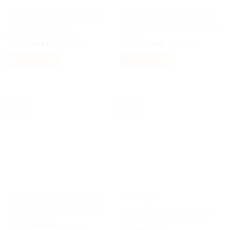
på
BILACCESSOARER AUTOSTYLING
BILACCESSOARER AUTOSTYLING
produktsidan
Renault fälgkåpor
Lexus centrumkåpor navkåpor
centrumkåpor i svart
62 mm
Det
Det
Det
Det
549
kr
299
kr
599
kr
299
kr
Inkl moms
Inkl moms
ursprungliga
nuvarande
ursprungliga
nuvarande
priset
priset
priset
priset
Välj alternativ
Välj alternativ
var:
är:
var:
är:
549 kr.
299 kr.
599 kr.
299 kr.
Den
Den
här
här
produkten
produkten
har
har
-33%
-34%
flera
flera
varianter.
varianter.
De
De
olika
olika
alternativen
alternativen
kan
kan
väljas
väljas
på
på
Slut i lager
BILACCESSOARER AUTOSTYLING
produktsidan
produktsidan
SAAB hjulnav emblem 56, 60,
BILACCESSOARER AUTOSTYLING
65 mm
BMW centrumkåpor i äkta
Det
Det
299
kr
199
kr
Inkl moms
kolfiber 68 mm