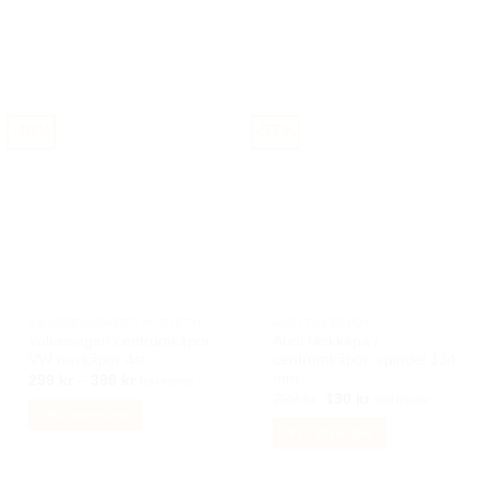
produkten
produkten
har
har
flera
flera
varianter.
varianter.
De
De
-40%
-57%
olika
olika
alternativen
alternativen
kan
kan
väljas
väljas
på
på
produktsidan
produktsidan
BILACCESSOARER AUTOSTYLING
AUDI TILLBEHÖR
Volkswagen centrumkåpor
Audi täckkåpa /
VW navkåpor 4st
centrumkåpor, spindel 134
mm
Prisintervall:
299
kr
–
399
kr
Inkl moms
299 kr
Det
Det
299
kr
130
kr
Inkl moms
till
ursprungliga
nuvarande
Välj alternativ
399 kr
priset
priset
Välj alternativ
Den
var:
är:
299 kr.
130 kr.
Den
här
här
produkten