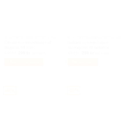
BILACCESSOARER AUTOSTYLING
BILACCESSOARER AUTOSTYLING
Chrysler centrumkåpor till
Subaru centrumkåpor
fälgarna 64 mm
navkapslar till fälgarna
Det
Det
Det
Det
549
kr
299
kr
499
kr
299
kr
Inkl moms
Inkl moms
ursprungliga
nuvarande
ursprungliga
nuvarande
priset
priset
priset
priset
Lägg till i varukorg
Välj alternativ
var:
är:
var:
är:
549 kr.
299 kr.
499 kr.
299 kr.
Den
här
produkten
har
-46%
-50%
flera
varianter.
De
olika
alternativen
kan
väljas