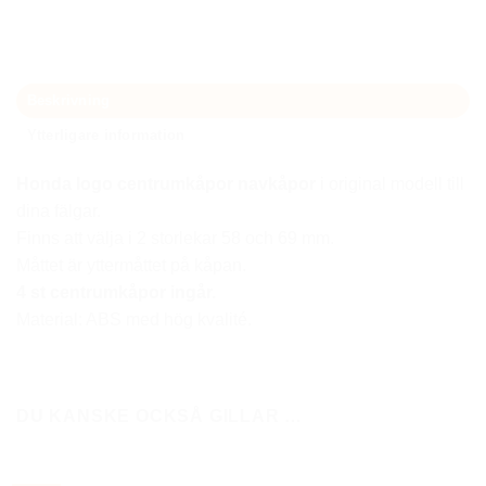
Beskrivning
Ytterligare information
Honda logo centrumkåpor navkåpor
i original modell till
dina fälgar.
Finns att välja i 2 storlekar 58 och 69 mm.
Måttet är yttermåttet på kåpan.
4 st centrumkåpor ingår.
Material: ABS med hög kvalité.
DU KANSKE OCKSÅ GILLAR …