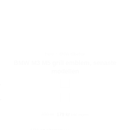
Hem
/
BMW tillbehör
BMW M3 M5 grill emblem, senaste
modellen
Det
Det
399
kr
179
kr
Inkl moms
ursprungliga
nuvarande
priset
priset