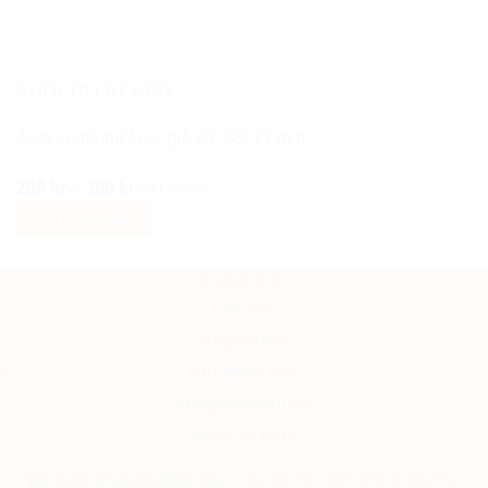
alternativen
kan
väljas
på
AUDI TILLBEHÖR
produktsidan
Audi centrumkåpor grå 61, 68, 77 mm
Prisintervall:
299
kr
–
369
kr
Inkl moms
299 kr
Välj alternativ
till
Den
369 kr
här
Kategorier
produkten
Om oss
har
Köpvillkor
flera
Kontakta oss
varianter.
Integritetspolicy
De
Retur & Byte
olika
alternativen
BiLACCESSOARER.SE
- DIN BILTILLBEHÖRS-BUTIK