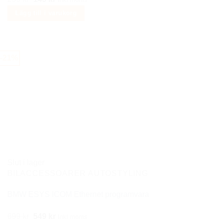
ursprungliga
nuvarande
Lägg till i varukorg
priset
priset
var:
är:
299 kr.
149 kr.
-21%
Slut i lager
BILACCESSOARER AUTOSTYLING
BMW ESYS ICOM Ethernet programvara
Det
Det
699
kr
549
kr
Inkl moms