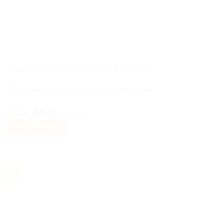
De
olika
alternativen
kan
väljas
på
BILACCESSOARER AUTOSTYLING
produktsidan
BMW emblem i äkta svart kolfiber till bilen
Det
Det
350
kr
179
kr
Inkl moms
ursprungliga
nuvarande
Välj alternativ
priset
priset
Den
var:
är:
här
350 kr.
179 kr.
produkten
-40%
har
flera
varianter.
De