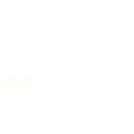
varianter.
De
olika
alternativen
kan
väljas
på
BILACCESSOARER AUTOSTYLING
produktsidan
Volkswagen VW hjulnav emblem till bilen 4 st
Prisintervall:
149
kr
–
249
kr
Inkl moms
149 kr
Välj alternativ
till
Den
249 kr
här
produkten
-49%
har
flera
varianter.