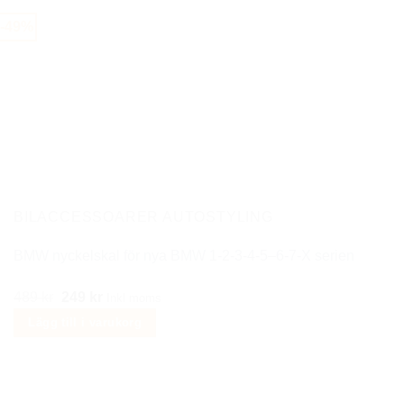
300 kr.
169 kr.
produkten
-49%
har
flera
varianter.
De
olika
alternativen
kan
väljas
på
BILACCESSOARER AUTOSTYLING
produktsidan
BMW nyckelskal för nya BMW 1-2-3-4-5–6-7-X serien
Det
Det
489
kr
249
kr
Inkl moms
ursprungliga
nuvarande
Lägg till i varukorg
priset
priset
var:
är:
489 kr.
249 kr.