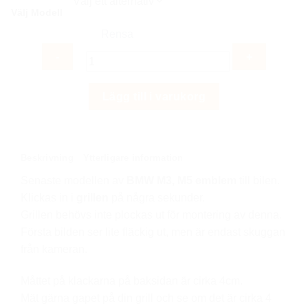
Välj Modell
var:
är:
399 kr.
179 kr.
Rensa
BMW
Lägg till i varukorg
M3
M5
grill
emblem,
Beskrivning
Ytterligare information
senaste
Senaste modellen av
BMW M3, M5 emblem
till bilen.
modellen
Klickas in i
grillen
på några sekunder.
mängd
Grillen behövs inte plockas ut för montering av denna.
Första bilden ser lite fläckig ut, men är endast skuggan
från kameran.
Måttet på klackarna på baksidan är cirka 4cm.
Mät gärna gapet på din grill och se om det är cirka 4