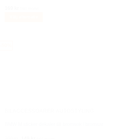
169
kr
Inkl moms
Välj alternativ
Den
här
produkten
-50%
har
flera
varianter.
De
olika
alternativen
kan
väljas
på
BILACCESSOARER AUTOSTYLING
produktsidan
BMW M sticker dekaler till bromsok / bromsar
Det
Det
299
kr
149
kr
Inkl moms