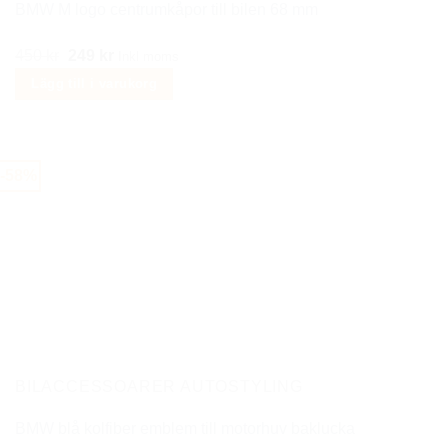
BMW M logo centrumkåpor till bilen 68 mm
Det
Det
450
kr
249
kr
Inkl moms
ursprungliga
nuvarande
Lägg till i varukorg
priset
priset
var:
är:
450 kr.
249 kr.
-58%
BILACCESSOARER AUTOSTYLING
BMW blå kolfiber emblem till motorhuv baklucka