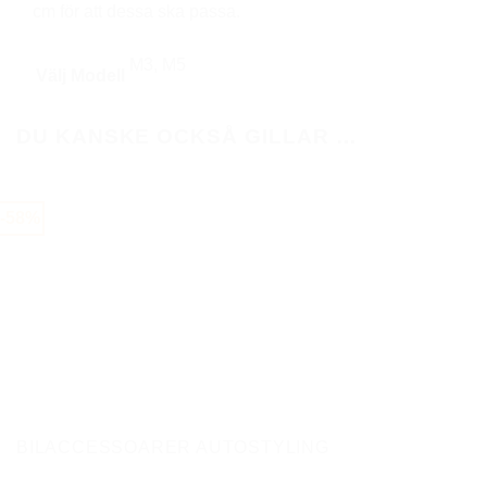
cm för att dessa ska passa.
M3, M5
Välj Modell
DU KANSKE OCKSÅ GILLAR …
-58%
BILACCESSOARER AUTOSTYLING