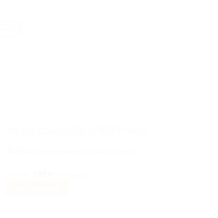
var:
är:
här
699 kr.
449 kr.
produkten
-44%
har
flera
varianter.
De
olika
alternativen
kan
väljas
på
BILACCESSOARER AUTOSTYLING
produktsidan
BMW M logo emblem i olika storlekar
Det
Det
300
kr
169
kr
Inkl moms
ursprungliga
nuvarande
Välj alternativ
priset
priset
Den
var:
är:
här