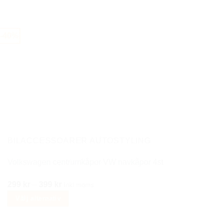
-40%
BILACCESSOARER AUTOSTYLING
Volkswagen centrumkåpor VW navkåpor 4st
Prisintervall:
299
kr
–
399
kr
Inkl moms
299 kr
Välj alternativ
till
Den
399 kr