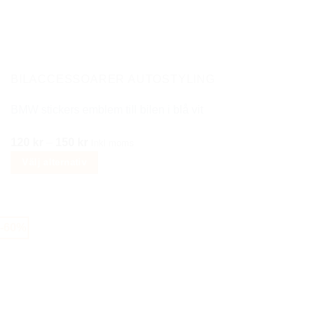
olika
alternativen
kan
väljas
på
BILACCESSOARER AUTOSTYLING
produktsidan
BMW stickers emblem till bilen i blå vit
Prisintervall:
120
kr
–
150
kr
Inkl moms
120 kr
Välj alternativ
till
Den
150 kr
här
produkten
-60%
har
flera
varianter.
De
olika