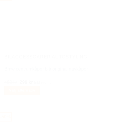
flera
varianter.
De
olika
alternativen
kan
väljas
på
BILACCESSOARER AUTOSTYLING
produktsidan
Bmw centrumkåpor blå original navkåpor
Det
Det
480
kr
299
kr
Inkl moms
ursprungliga
nuvarande
Välj alternativ
priset
priset
Den
var:
är:
här
480 kr.
299 kr.
produkten
-50%
har
flera