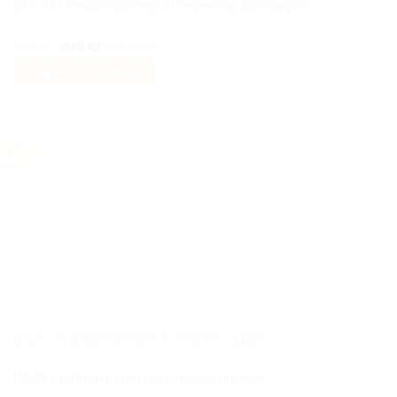
BMW M Performance dörrbelysning dörrlampor
Det
Det
599
kr
249
kr
Inkl moms
ursprungliga
nuvarande
Lägg till i varukorg
priset
priset
var:
är:
599 kr.
249 kr.
-40%
BILACCESSOARER AUTOSTYLING
BMW emblem loggo oem märke original