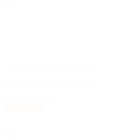
produkten
-40%
har
flera
varianter.
De
olika
alternativen
kan
väljas
på
BILACCESSOARER AUTOSTYLING
produktsidan
BMW emblem loggo oem märke original
Det
Det
330
kr
199
kr
Inkl moms
ursprungliga
nuvarande
Välj alternativ
priset
priset
Den
var:
är:
här
330 kr.
199 kr.
produkten
-38%
har