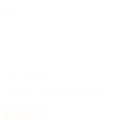
här
produkten
-57%
har
flera
varianter.
De
olika
alternativen
kan
väljas
på
AUDI TILLBEHÖR
produktsidan
Audi täckkåpa / centrumkåpor, spindel 134 mm
Det
Det
299
kr
130
kr
Inkl moms
ursprungliga
nuvarande
Välj alternativ
priset
priset
Den
var:
är:
här
299 kr.
130 kr.