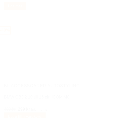
ursprungliga
nuvarande
Läs mer
priset
priset
var:
är:
699 kr.
549 kr.
-40%
BILACCESSOARER AUTOSTYLING
BMW OBD2 10 till 16 pin ICOM MC
Det
Det
499
kr
299
kr
Inkl moms
ursprungliga
nuvarande
Lägg till i varukorg