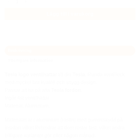
var:
är:
199 kr.
99 kr.
Lägg till i varukorg
Beskrivning
Ytterligare information
Tesla logo ventilhattar
till din
Tesla
. Runda ventillock
med mycket bra kvalité och snygg design.
Passar att ha på alla
Tesla fordon
.
Ingår 4st ventilhattar
Material: Aluminium.
Materialet är i aluminium (rostfri) med gummiskydd på
insidan vilket förhindrar att dom rostar fast, vilket andra
billigare varianter gör efter någon månad.