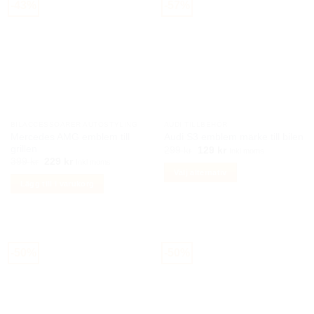
-43%
-57%
flera
varianter.
De
olika
alternativen
kan
väljas
på
BILACCESSOARER AUTOSTYLING
AUDI TILLBEHÖR
produktsidan
Mercedes AMG emblem till
Audi S3 emblem märke till bilen
grillen
Det
Det
299
kr
129
kr
Inkl moms
ursprungliga
nuvarande
Det
Det
399
kr
229
kr
Inkl moms
priset
priset
ursprungliga
nuvarande
Välj alternativ
var:
är:
priset
priset
Lägg till i varukorg
299 kr.
129 kr.
var:
är:
Den
399 kr.
229 kr.
här
produkten
har
flera
-50%
-50%
varianter.
De
olika
alternativen