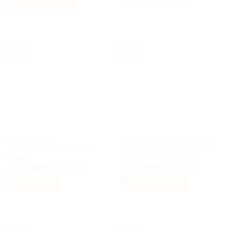
Lägg till i varukorg
299 kr.
149 kr.
var:
är:
249 kr.
129 kr.
-43%
-48%
AUDI TILLBEHÖR
BILACCESSOARER AUTOSTYLING
Audi S4 emblem märke till
BMW larmdosa bilnyckel för
grillen
E39, E46, X3, X5 Z3, Z4
Det
Det
Det
Det
349
kr
199
kr
289
kr
149
kr
Inkl moms
Inkl moms
ursprungliga
nuvarande
ursprungliga
nuvarande
priset
priset
priset
priset
Välj alternativ
Lägg till i varukorg
var:
är:
var:
är:
349 kr.
199 kr.
289 kr.
149 kr.
Den
här
produkten
har