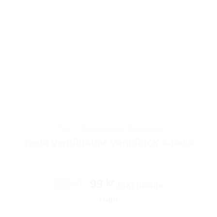
Hem
/
Bilaccessoarer Autostyling
Tesla ventilhattar ventillock 4-pack
Det
Det
199
99
kr
kr
Inkl moms
ursprungliga
nuvarande
I lager
priset
priset
Tesla ventilhattar ventillock 4-pack mängd