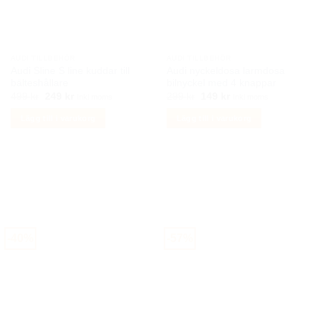
kan
väljas
på
produktsidan
AUDI TILLBEHÖR
AUDI TILLBEHÖR
Audi Sline S line kuddar till
Audi nyckeldosa larmdosa
bälteshållare
bilnyckel med 4 knappar
Det
Det
Det
Det
499
kr
249
kr
299
kr
149
kr
Inkl moms
Inkl moms
ursprungliga
nuvarande
ursprungliga
nuvarande
priset
priset
priset
priset
Lägg till i varukorg
Lägg till i varukorg
var:
är:
var:
är:
499 kr.
249 kr.
299 kr.
149 kr.
-40%
-57%