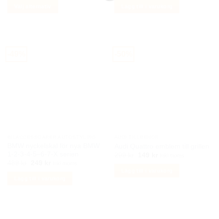
till
priset
priset
Välj alternativ
Lägg till i varukorg
399 kr
var:
är:
659 kr.
299 kr.
Den
här
produkten
har
-49%
-50%
flera
varianter.
De
olika
alternativen
kan
väljas
på
BILACCESSOARER AUTOSTYLING
AUDI TILLBEHÖR
produktsidan
BMW nyckelskal för nya BMW
Audi Quattro emblem till grillen
1-2-3-4-5–6-7-X serien
Det
Det
299
kr
149
kr
Inkl moms
ursprungliga
nuvarande
Det
Det
489
kr
249
kr
Inkl moms
priset
priset
ursprungliga
nuvarande
Lägg till i varukorg
var:
är:
priset
priset
Lägg till i varukorg
299 kr.
149 kr.
var:
är:
489 kr.
249 kr.