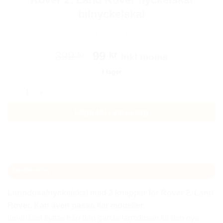
bilnyckelskal
Det
Det
399
99
kr
kr
Inkl moms
ursprungliga
nuvarande
I lager
priset
priset
Rover 2, Land Rover nyckelskal bilnyckelskal mängd
var:
är:
399 kr.
99 kr.
Lägg till i varukorg
Beskrivning
Larmdosa/nyckelskal med 2 knappar för Rover 2, Land
Rover
. Kan även passa fler modeller.
Innehållet flyttas från den gamla larmdosan till den nya.