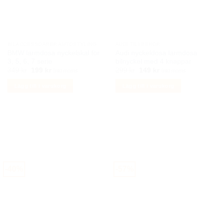
alternativen
kan
väljas
på
BILACCESSOARER AUTOSTYLING
AUDI TILLBEHÖR
produktsidan
BMW larmdosa nyckelskal för
Audi nyckeldosa larmdosa
3, 5, 6, 7 serie
bilnyckel med 4 knappar
Det
Det
Det
Det
349
kr
199
kr
299
kr
149
kr
Inkl moms
Inkl moms
ursprungliga
nuvarande
ursprungliga
nuvarande
priset
priset
priset
priset
Lägg till i varukorg
Lägg till i varukorg
var:
är:
var:
är:
349 kr.
199 kr.
299 kr.
149 kr.
-40%
-57%