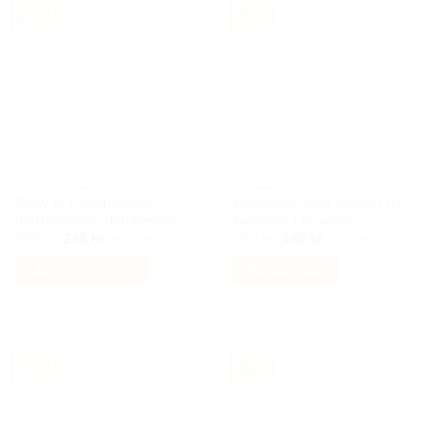
-58%
-57%
BILACCESSOARER AUTOSTYLING
BILACCESSOARER AUTOSTYLING
BMW M Performance
Mercedes AMG dekaler till
dörrbelysning dörrlampor
bromsok / bromsar
Det
Det
Det
Det
599
kr
249
kr
350
kr
149
kr
Inkl moms
Inkl moms
ursprungliga
nuvarande
ursprungliga
nuvarande
priset
priset
priset
priset
Lägg till i varukorg
Välj alternativ
var:
är:
var:
är:
599 kr.
249 kr.
350 kr.
149 kr.
Den
här
produkten
har
-43%
-50%
flera
varianter.
De
olika