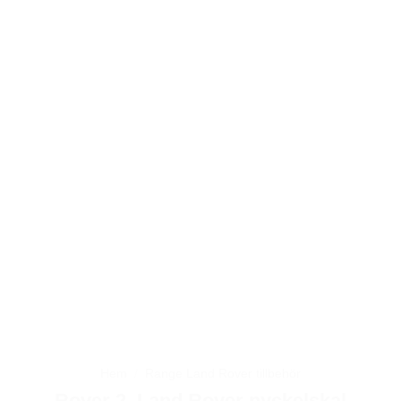
Hem
/
Range Land Rover tillbehör
Rover 2, Land Rover nyckelskal