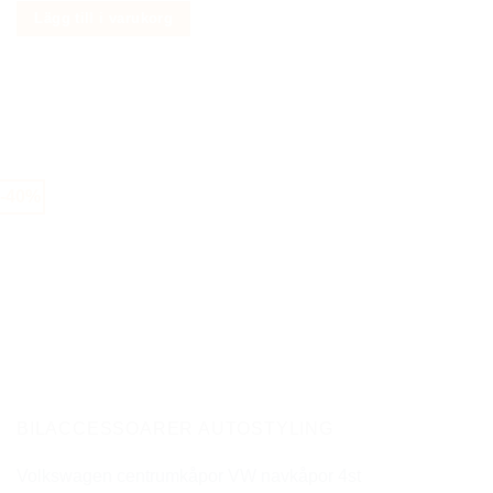
ursprungliga
nuvarande
Lägg till i varukorg
priset
priset
var:
är:
249 kr.
129 kr.
-40%
BILACCESSOARER AUTOSTYLING
Volkswagen centrumkåpor VW navkåpor 4st