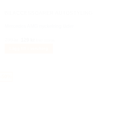
BILACCESSOARER AUTOSTYLING
Mercedes AMG nyckelring läder
Det
Det
299
kr
129
kr
Inkl moms
ursprungliga
nuvarande
Lägg till i varukorg
priset
priset
var:
är:
299 kr.
129 kr.
-50%