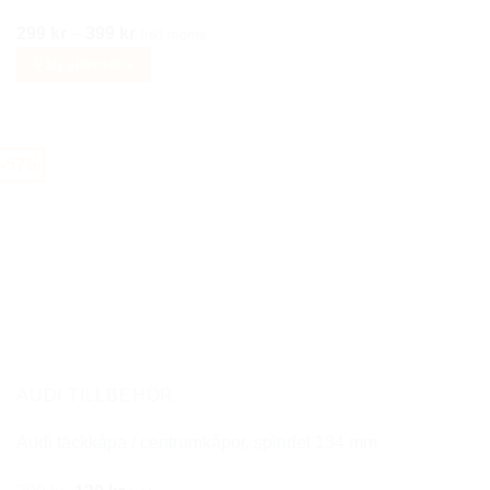
Prisintervall:
299
kr
–
399
kr
Inkl moms
299 kr
Välj alternativ
till
Den
399 kr
här
produkten
-57%
har
flera
varianter.
De
olika
alternativen
kan
väljas
på
AUDI TILLBEHÖR
produktsidan
Audi täckkåpa / centrumkåpor, spindel 134 mm