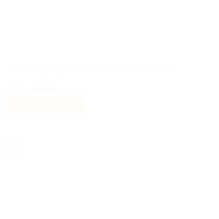
Renault fälgkåpor centrumkåpor i svart – 60mm
Det
Det
549
kr
299
kr
Inkl moms
ursprungliga
nuvarande
Lägg till i varukorg
priset
priset
var:
är:
549 kr.
299 kr.
-46%