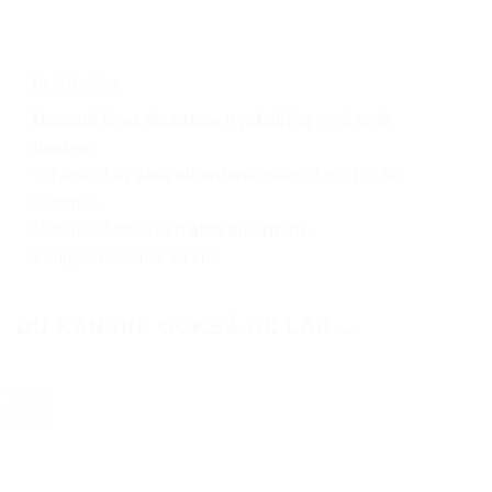
alcantara
nyckelring
mängd
Beskrivning
Renault
logo
alcantara nyckelring
med
unik
design.
Tillverkad av
äkta alcantara
material med röda
sömmar.
Material: Metall och
äkta alcantara.
Längden är cirka 13 cm
DU KANSKE OCKSÅ GILLAR …
-46%