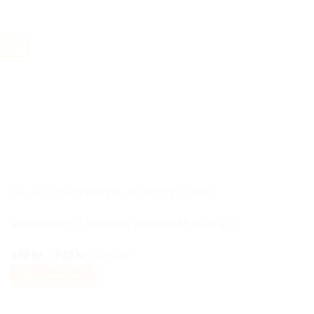
Den
var:
är:
här
480 kr.
299 kr.
produkten
-50%
har
flera
varianter.
De
olika
alternativen
kan
väljas
på
BILACCESSOARER AUTOSTYLING
produktsidan
Volkswagen VW hjulnav emblem till bilen 4 st
Prisintervall:
149
kr
–
249
kr
Inkl moms
149 kr
Välj alternativ
till
Den
249 kr
här