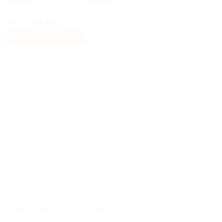
Det
Det
149
kr
99
kr
Inkl moms
ursprungliga
nuvarande
Lägg till i varukorg
priset
priset
var:
är:
149 kr.
99 kr.
-40%
BILACCESSOARER AUTOSTYLING
Seat nyckelring nyckelhänge