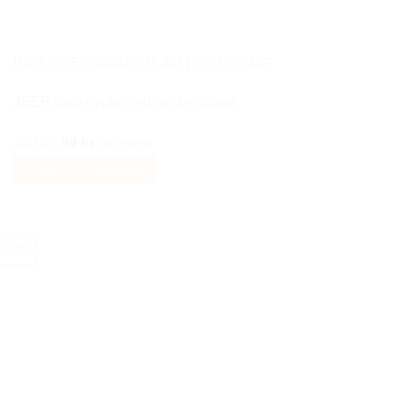
BILACCESSOARER AUTOSTYLING
JEEP logo nyckelring nyckelhänge
Det
Det
149
kr
99
kr
Inkl moms
ursprungliga
nuvarande
Lägg till i varukorg
priset
priset
var:
är:
149 kr.
99 kr.
-57%