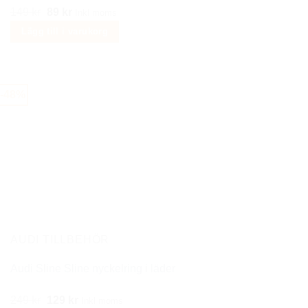
Det
Det
149
kr
89
kr
Inkl moms
ursprungliga
nuvarande
Lägg till i varukorg
priset
priset
var:
är:
149 kr.
89 kr.
-48%
AUDI TILLBEHÖR
Audi Sline Sline nyckelring i läder
Det
Det
249
kr
129
kr
Inkl moms