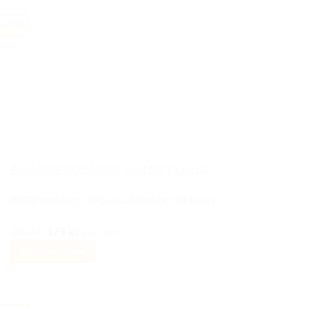
produkten
-49%
har
flera
varianter.
De
olika
alternativen
kan
väljas
på
BILACCESSOARER AUTOSTYLING
produktsidan
BMW emblem i äkta svart kolfiber till bilen
Det
Det
350
kr
179
kr
Inkl moms
ursprungliga
nuvarande
Välj alternativ
priset
priset
Den
var:
är:
här
350 kr.
179 kr.
produkten