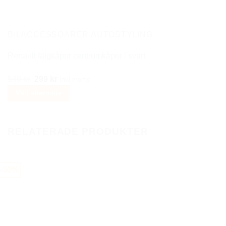
BILACCESSOARER AUTOSTYLING
Renault fälgkåpor centrumkåpor i svart
Det
Det
549
kr
299
kr
Inkl moms
ursprungliga
nuvarande
Välj alternativ
priset
priset
Den
var:
är:
här
549 kr.
299 kr.
RELATERADE PRODUKTER
produkten
har
flera
-50%
varianter.
De
olika
alternativen
kan