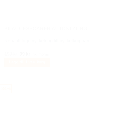
väljas
på
produktsidan
BILACCESSOARER AUTOSTYLING
Renault logo nyckelring till nyckelknippan
Det
Det
199
kr
99
kr
Inkl moms
ursprungliga
nuvarande
Lägg till i varukorg
priset
priset
var:
är:
199 kr.
99 kr.
-34%