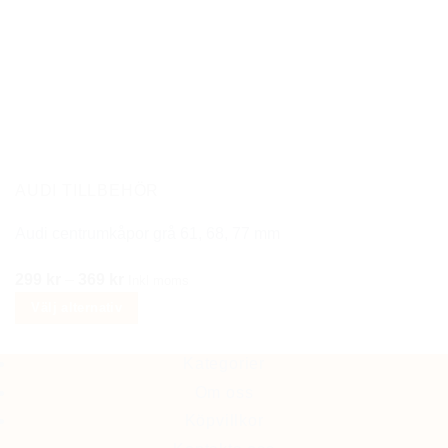
flera
varianter.
De
olika
alternativen
kan
väljas
på
AUDI TILLBEHÖR
produktsidan
Audi centrumkåpor grå 61, 68, 77 mm
Prisintervall:
299
kr
–
369
kr
Inkl moms
299 kr
Välj alternativ
till
Den
369 kr
här
Kategorier
produkten
Om oss
har
Köpvillkor
flera