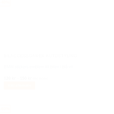
-40%
har
flera
varianter.
De
olika
alternativen
kan
väljas
på
BILACCESSOARER AUTOSTYLING
produktsidan
BMW stickers emblem till bilen i blå vit
Prisintervall:
120
kr
–
150
kr
Inkl moms
120 kr
Välj alternativ
till
Den
150 kr
här
produkten
-60%
har