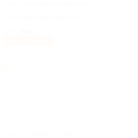
BILACCESSOARER AUTOSTYLING
MINI nyckelring logo nyckelhänge
Det
Det
199
kr
99
kr
Inkl moms
ursprungliga
nuvarande
Lägg till i varukorg
priset
priset
var:
är:
199 kr.
99 kr.
-57%
BILACCESSOARER AUTOSTYLING