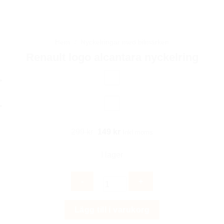
Hem
/
Nyckelringar med bilmärken
Renault logo alcantara nyckelring
Det
Det
299
kr
149
kr
Inkl moms
ursprungliga
nuvarande
I lager
priset
priset
var:
är:
299 kr.
149 kr.
Renault
Lägg till i varukorg
logo