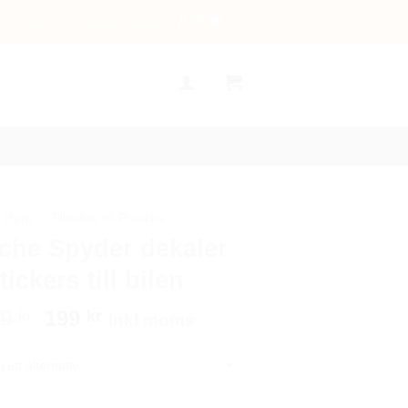
tur & Byte
Integritetspolicy
Hem
/
Tillbehör till Porsche
che Spyder dekaler
tickers till bilen
Det
Det
99
199
kr
kr
Inkl moms
ursprungliga
nuvarande
RENSA
priset
priset
var:
är:
299 kr.
199 kr.
der dekaler stickers till bilen mängd