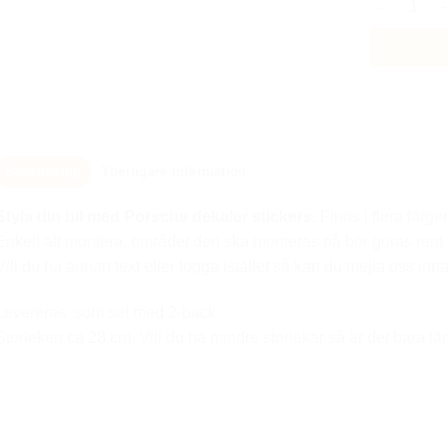
Beskrivning
Ytterligare information
Styla din bil
med Porsche dekale
r stickers.
Finns i flera färger
Enkelt att montera, området den ska monteras på bör göras rent 
Vill du ha annan text eller logga istället så kan du mejla oss inna
Levereras som set med 2-pack
Storleken ca 28 cm. Vill du ha mindre storlekar så är det bara 