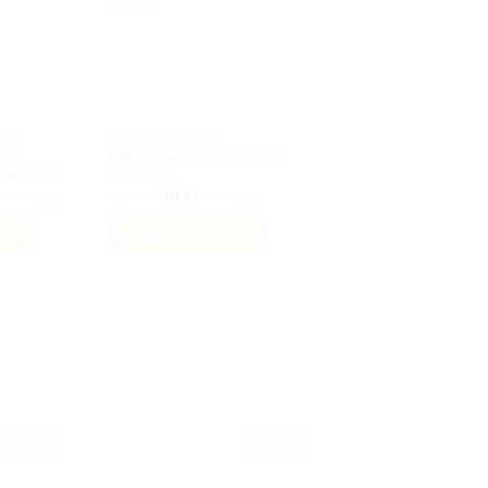
ÖR
AUDI TILLBEHÖR
ers
Bang Olufsen emblem till
universal
högtalare
Det
Det
Det
149
kr
79
kr
Inkl moms
Inkl moms
ungliga
nuvarande
ursprungliga
nuvarande
priset
priset
priset
tiv
Lägg till i varukorg
är:
var:
är:
r.
89 kr.
149 kr.
79 kr.
-50%
-49%