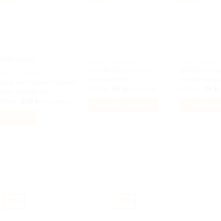
Slut i lager
AUDI TILLBEHÖR
AUDI TILLBEH
Ventilhattar i form av
Dekaler stick
AUDI TILLBEHÖR
penis till bilen
strålkastare 
Däck-text sticker michelin
Det
Det
Det
199
kr
99
kr
249
kr
89
kr
Inkl moms
däck stylings kitt
ursprungliga
nuvarande
urspr
Det
Det
999
kr
649
kr
priset
priset
priset
Inkl moms
Lägg till i varukorg
Välj alterna
ursprungliga
nuvarande
var:
är:
var:
priset
priset
199 kr.
99 kr.
249 k
Den
Läs mer
var:
är:
999 kr.
649 kr.
här
produkten
har
flera
varianter.
De
olika
-40%
-38%
alternativen
kan