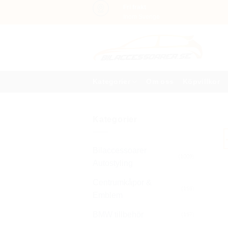
Skip
Fri frakt
Inom Sverige
to
content
Kategorier
Om oss
Köpvillkor
Kategorier
Bilaccessoarer
(1009)
Autostyling
Centrumkåpor &
(156)
Emblem
BMW tillbehör
(157)