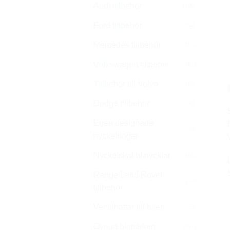
Audi tillbehör
(106)
Ford tillbehör
(58)
Mercedes tillbehör
(133)
Volkswagen tillbehör
(81)
Tillbehör till Volvo
(56)
Dodge tillbehör
(40)
Egen designade
(0)
nyckelringar
Nyckelskal bilnycklar
(106)
Range Land Rover
(16)
tillbehör
Ventilhattar till bilen
(25)
Övriga bilmärken
(241)