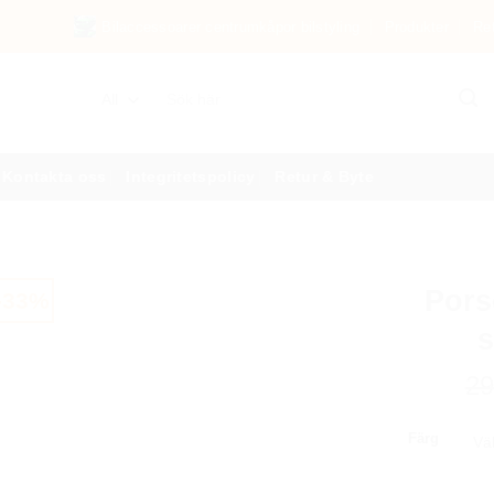
Bilaccessoarer centrumkåpor bilstyling
Produkter
Re
Sök
efter:
Kontakta oss
Integritetspolicy
Retur & Byte
Pors
-33%
s
2
Färg
Porsche Spy