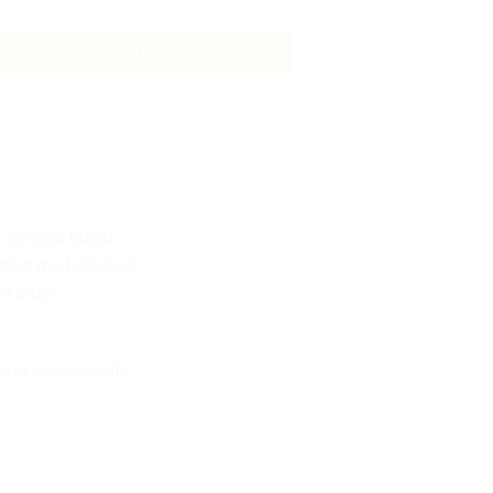
Lägg till i varukorg
 att välja bland.
först med alkohol.
n order.
lämna meddelande.