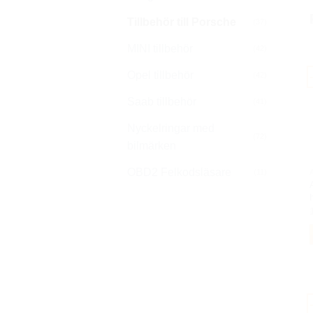
Tillbehör till Porsche
(37)
MINI tillbehör
(42)
Opel tillbehör
(42)
Saab tillbehör
(41)
Nyckelringar med
(72)
bilmärken
OBD2 Felkodsläsare
(11)