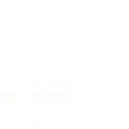
-43%
ÖR
AUDI TILLBEHÖR
ga vinyl
Universal hajfena antenn
l
till bilen för dekoration
Det
Det
Det
349
kr
199
kr
Inkl moms
Inkl moms
ungliga
nuvarande
ursprungliga
nuvarande
priset
priset
priset
varukorg
Lägg till i varukorg
är:
var:
är:
r.
99 kr.
349 kr.
199 kr.
-47%