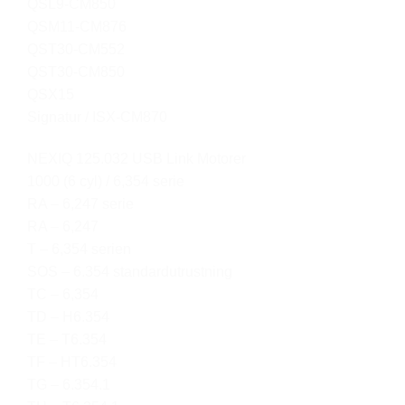
QSL9-CM850
QSM11-CM876
QST30-CM552
QST30-CM850
QSX15
Signatur / ISX-CM870
NEXIQ 125.032 USB Link Motorer
1000 (6 cyl) / 6,354 serie
RA – 6,247 serie
RA – 6,247
T – 6,354 serien
SOS – 6.354 standardutrustning
TC – 6,354
TD – H6.354
TE – T6.354
TF – HT6.354
TG – 6.354.1