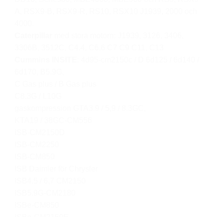
A, RSX9-B, RSX9-R, RS10, RSX10 J1939, 2000 och
4000.
Caterpillar
med stora motorn: J1939, 3126, 3406,
3306B, 3512C, C4.4, C6.6 C7 C9 C11, C13
Cummins
INSITE
: 4d95-cm2150c / D 6d125 / 6d140 /
6d170, B5.9G,
C Gas plus / B Gas plus
C8.3G / L10G
gaskompression GTA3.9 / 5,9 / 8.3GC,
KTA19 / 38GC-CM556
ISB-CM2150D
ISB-CM2250
ISB-CM850
ISB Daimler för Chrysler
ISB4.5 / 6,7 CM2150
ISB5.9G-CM2180
ISBe-CM850