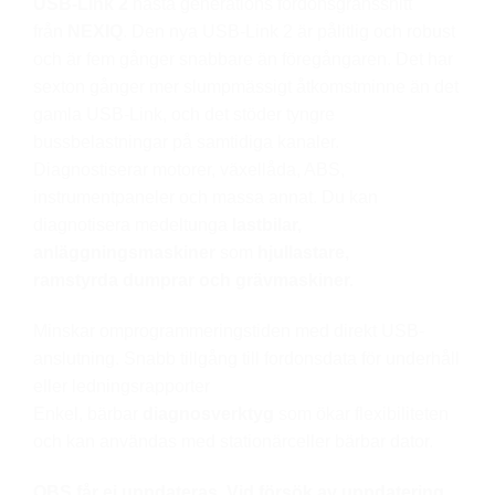
USB-Link 2
nästa generations fordonsgränssnitt
från
NEXIQ
. Den nya USB-Link 2 är pålitlig och robust
och är fem gånger snabbare än föregångaren. Det har
sexton gånger mer slumpmässigt åtkomstminne än det
gamla USB-Link, och det stöder tyngre
bussbelastningar på samtidiga kanaler.
Diagnostiserar motorer, växellåda, ABS,
instrumentpaneler och massa annat. Du kan
diagnotisera medeltunga
lastbilar
,
anläggningsmaskiner
som
hjullastare,
ramstyrda
dumprar och grävmaskiner.
Minskar omprogrammeringstiden med direkt USB-
anslutning. Snabb tillgång till fordonsdata för underhåll
eller ledningsrapporter
Enkel, bärbar
diagnosverktyg
som ökar flexibiliteten
och kan användas med stationärceller bärbar dator.
OBS får ej uppdateras. Vid försök av uppdatering