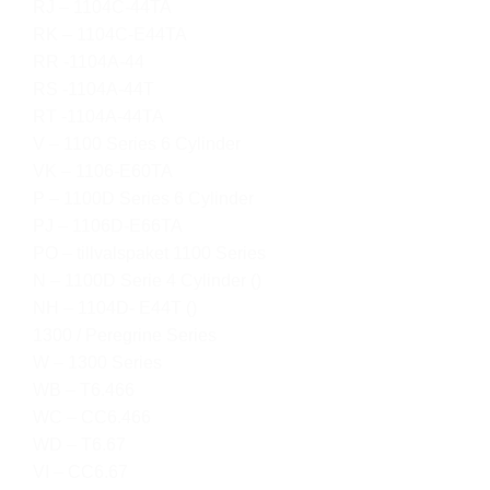
RJ – 1104C-44TA
RK – 1104C-E44TA
RR -1104A-44
RS -1104A-44T
RT -1104A-44TA
V – 1100 Series 6 Cylinder
VK – 1106-E60TA
P – 1100D Series 6 Cylinder
PJ – 1106D-E66TA
PO – tillvalspaket 1100 Series
N – 1100D Serie 4 Cylinder ()
NH – 1104D- E44T ()
1300 / Peregrine Series
W – 1300 Series
WB – T6.466
WC – CC6.466
WD – T6.67
VI – CC6.67