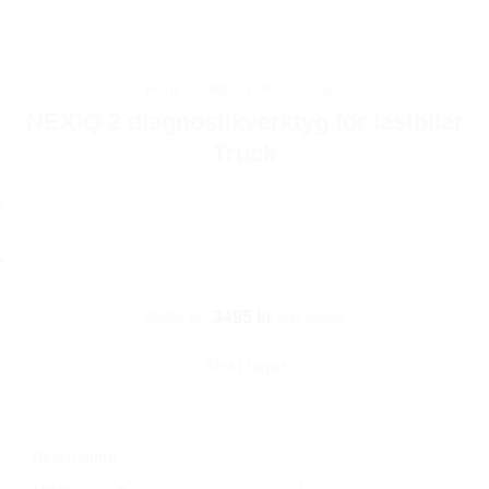
Hem
/
OBD2 Felkodsläsare
NEXIQ 2 diagnostikverktyg för lastbilar
Truck
Det
Det
4995
kr
3495
kr
Inkl moms
ursprungliga
nuvarande
Slut i lager
priset
priset
var:
är:
4995 kr.
3495 kr.
Beskrivning