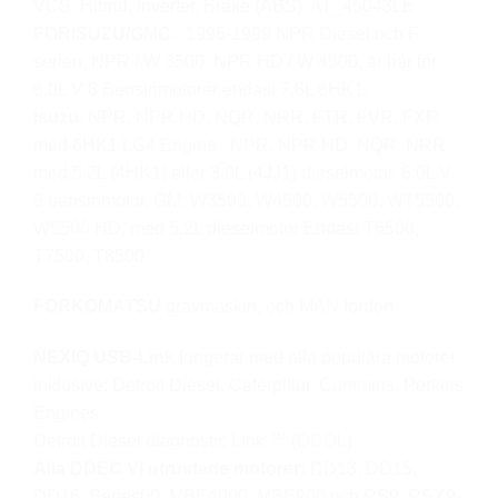
VCS, Hibrid, Inverter, Brake (ABS), AT_45043LE
FORISUZU/GMC:
1996-1999 NPR Diesel och F
serien, NPR / W 3500, NPR HD / W 4500, är här för
6.0L V-8 Bensinmotorer endast 7.8L 6HK1.
Isuzu
: NPR, NPR HD, NQR, NRR, FTR, FVR, FXR
med 6HK1 LG4 Engine , NPR, NPR HD, NQR, NRR
med 5.2L (4HK1) eller 3.0L (4JJ1) dieselmotor. 6.0L V-
8 bensinmotor, GM: W3500, W4500, W5500, WT5500,
W5500 HD, med 5.2L dieselmotor Endast T6500,
T7500, T8500
FORKOMATSU
grävmaskin, och MAN fordon.
NEXIQ USB-Link
fungerar med alla populära motorer
inklusive: Detroit Diesel, Caterpillar, Cummins, Perkins
Engines.
Detroit Diesel diagnostic Link ™ (DDDL)
Alla DDEC VI utrustade motorer:
DD13, DD15,
DD16, Series60, MBE4000, MBE900 och RS9, RSX9-