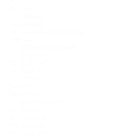
YG – 6,601
YH – T6.601
YJ – CCA6.601
YK – CCW6.601
YS – tillvalspaket M225TI / M215C
1100 Series
D – 1100 Series 3 för Cylinder
DC – 1103C-33
DD – 1103C-33T
DF – 1103B-33
GD – 1103B-33T
DJ – 1103A-33
DK -1103A-33T
R – 1100 Series 4 Cylinder
RE – 1104C-44
RF – 1104C-E44
RG – 1104C-44T
RH – 1104C-E44T