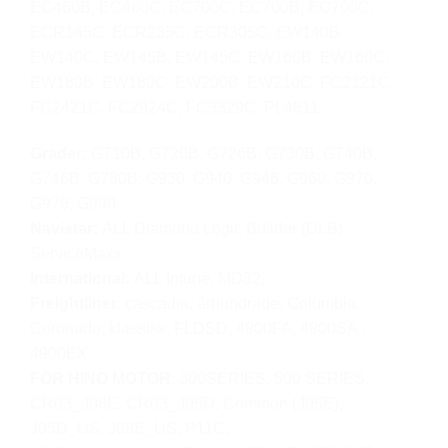
EC460B, EC460C, EC700C, EC700B, EC700C,
ECR145C, ECR235C, ECR305C, EW140B ,
EW140C, EW145B, EW145C, EW160B, EW160C,
EW180B, EW180C, EW200B, EW210C, FC2121C,
FC2421C, FC2924C, FC3329C, PL4611.
Grader:
G710B, G720B, G726B, G730B, G740B,
G746B, G780B, G930, G940, G946, G960, G970,
G976, G990.
Navistar:
ALL Diamond Logic Builder (DLB)
ServiceMaxx
International:
ALL Intune, MD32,
Freightliner
: cascadia, århundrade, Columbia,
Coronado, klassisk, FLDSD, 4900FA, 4900SA ,
4900EX.
FÖR HINO MOTOR
: 300SERIES, 500 SERIES,
CR03_J08E, CR03_J05D, Common (J05E),
J05D_US, J08E_US, P11C,