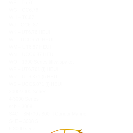
WF – T6.76
WG – CC6.76
WH – T6.87
WJ – CC6. 87
WK – UT6.76 HEUI
WL – UCC6.76 HEUI
WM – UT6.87 HEUI
WN – UCC6.87 HEUI
WO – 1300 Series tillvalspaket
WP – UT6.761 (I) HEUI
WR – UT6.871 (I) HEUI
WS – UCC6.871 (I) HEUI
2000/3000 Series
4-3000 Series
s4b – 3008
S4C – 8M700 / 800TI Condor Marine
S4E – 3008 SI
6-3000 serie