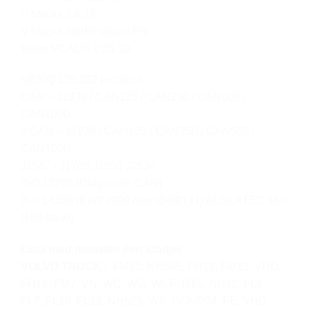
V Macks 2.6.12
V Macks återförsäljare Pro
Volvo VCADS 2.35.10.
NEXIQ 125.032 protokoll
CAN – J1939 / CAN125 / CAN250 / CAN500 /
CAN1000
2 CAN – J1939 / CAN125 / CAN250 / CAN500 /
CAN1000
J1587 / J1708 J1850 J2534
ISO 15765 (Diagnostic CAN)
ISO 14230 (KWP2000 över ISO9141) ALDL ATEC 160
(160 baud)
Lista med modeller den stödjer
VOLVO TRUCK :
FM10, NH565, FH12, FM12, VHD,
FH16, FM7, VN, WC, WG, WI, FH565, NH12, FL6,
FL7, FL10, FL12, NH525, WX. COMP04, FE, VHD,