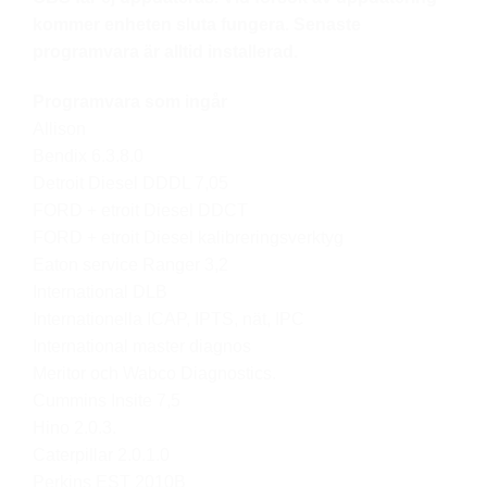
kommer enheten sluta fungera. Senaste
programvara är alltid installerad.
Programvara som ingår
Allison
Bendix 6.3.8.0
Detroit Diesel DDDL 7,05
FORD + etroit Diesel DDCT
FORD + etroit Diesel kalibreringsverktyg
Eaton service Ranger 3,2
International DLB
Internationella ICAP, IPTS, nät, IPC
International master diagnos
Meritor och Wabco Diagnostics.
Cummins Insite 7,5
Hino 2.0.3.
Caterpillar 2.0.1.0
Perkins EST 2010B