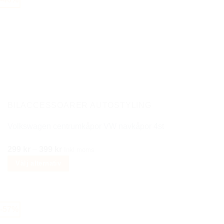
BILACCESSOARER AUTOSTYLING
Volkswagen centrumkåpor VW navkåpor 4st
Prisintervall:
299
kr
–
399
kr
Inkl moms
299 kr
Välj alternativ
till
Den
399 kr
här
produkten
-57%
har