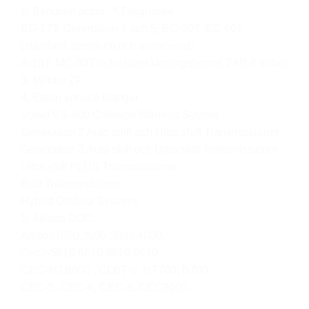
2, Bendix® acom ™ Diagnostik
EG-17T, Generation 4 och 5, EC-30T, EC-60T
(standard, premium och avancerad)
A-18T, MC-30T och släpet låsningsbroms TAB-6 enhet
3, Meritor ZF
4, Eaton service Ranger
Vorad VS-400 Collision Warning System
Generation 2 Auto shift och Ultra shift Transmissioner
Generation 3 Auto skift och Ultra skift Transmissioner
Ultra shift PLUS Transmissioner
Blixt Transmissioner
Hybrid Drivlina Systems
5, Allison DOC
Allison1000,2000,3000,4000,
Cec2-5610,6610,8610,9610
CEC-MTB600 , CLBT-V, HT700, B700
CEC-5, CEC-6, CEC-8, CEC9000.