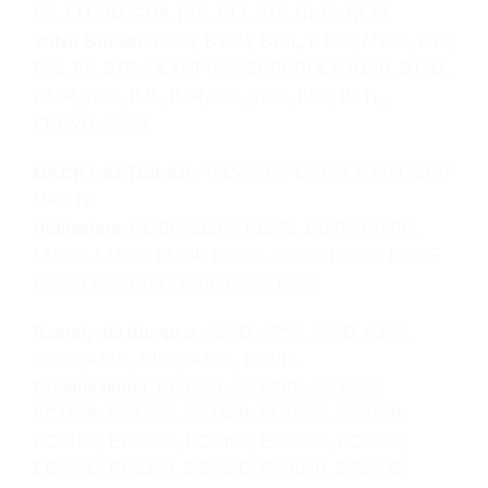
FH, FM, VM, FM9, F10, F12, F16, NL10, NL12
Volvo Bussar
: B10B, B10M, B10L, B10R, M10R, B12,
B58, B6, B7R, OLYMPIAN, SUPEROLY, B12B, B12M,
B12R, B6R, B7L, B7R, B9L, B9R, B9S, B9TL,
PREVH, Prevx.
MACK LASTBILAR:
V-MAC I, V-MAC II, V-MAC III, V-
MAC IV.
Hjullastare:
L110E, L110F, L120E, L120F, L150E,
L150F , L180E, L180F, L220E, L220F, L330E, L350F,
L60E, L60F, L70E, L70F, L90E, L90F.
Ramstyrda dumprar:
A25D, A25E, A30D, A30E,
A35D, A35E, A40D, A40E, T450D.
Grävmaskiner
: EC135B, EC140B , EC140C,
EC160B, EC160C, EC180B, EC180C, EC210B,
EC210C, EC235C, EC240B, EC240C, EC290B,
EC290C, EC330B, EC330C, EC360B, EC360C,