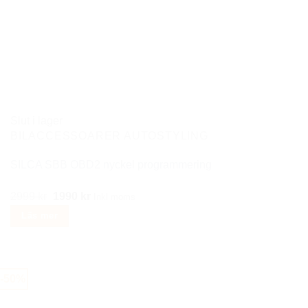
Slut i lager
BILACCESSOARER AUTOSTYLING
SILCA SBB OBD2 nyckel programmering
Det
Det
2999
kr
1990
kr
Inkl moms
ursprungliga
nuvarande
Läs mer
priset
priset
var:
är:
2999 kr.
1990 kr.
-50%