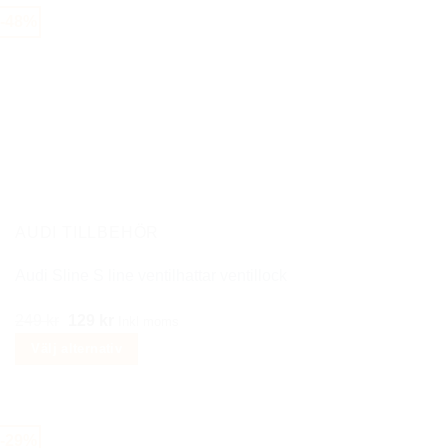
1290 kr.
549 kr.
-48%
AUDI TILLBEHÖR
Audi Sline S line ventilhattar ventillock
Det
Det
249
kr
129
kr
Inkl moms
ursprungliga
nuvarande
Välj alternativ
priset
priset
Den
var:
är:
här
249 kr.
129 kr.
produkten
-29%