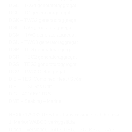
DGE – TAG4 generatoraggregat
DGF – TG generatoraggregat
DGK – TWG2 generatoraggregat
DGL – TAG generatoraggregat
DGM – TWG generatoraggregat
DGN – TWG3 generatoraggregat
DGP – TEG generatoraggregat
DGR – TEG2 generatoraggregat
DGS – TEG3 generatoraggregat
DGV – TWG2C elaggregat
DIE – TESI Combined Heat / Ström
DIF – TESI Gas Unit
DIG – 4016E61TRS
DME – Seaking – Marine
NEXIQ 125032 USB Link transmissioner och bromsar
1, Meritor WABCO verktygslåda
D och E versioner, HABS, HPB, ESC, RSC, ECAS