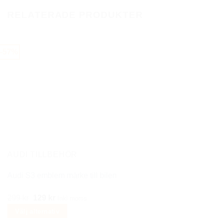
RELATERADE PRODUKTER
-57%
AUDI TILLBEHÖR
Audi S3 emblem märke till bilen
Det
Det
299
kr
129
kr
Inkl moms
ursprungliga
nuvarande
Välj alternativ