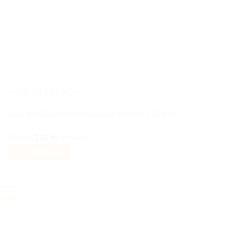
flera
varianter.
De
olika
alternativen
kan
väljas
på
AUDI TILLBEHÖR
produktsidan
Audi täckkåpa / centrumkåpor, spindel 134 mm
Det
Det
299
kr
130
kr
Inkl moms
ursprungliga
nuvarande
Välj alternativ
priset
priset
Den
var:
är:
här
299 kr.
130 kr.
produkten
-40%
har
flera