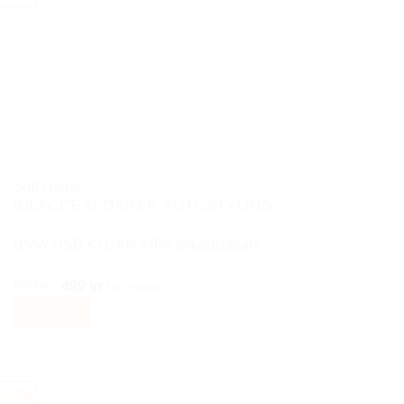
har
flera
varianter.
De
olika
alternativen
kan
väljas
på
Slut i lager
produktsidan
BILACCESSOARER AUTOSTYLING
BMW USB K+CAN INPA felkodsläsare
Det
Det
699
kr
499
kr
Inkl moms
ursprungliga
nuvarande
Läs mer
priset
priset
var:
är:
699 kr.
499 kr.
-54%