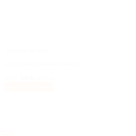
AUDI TILLBEHÖR
Audi nyckelskal bilnyckel 3 knappar
Det
Det
299
kr
149
kr
Inkl moms
ursprungliga
nuvarande
Lägg till i varukorg
priset
priset
var:
är:
299 kr.
149 kr.
-40%