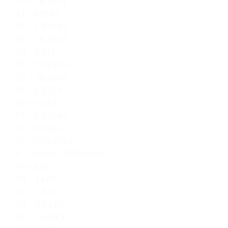
TH – T6.354.1
TJ – 6.354.2
TK – C6.354.2
TP – T6.354.3
TR – 6,372
TT – TC6.354.1
TU – T6.354.4
TV – 6.372.4
TW – 6,354. 4
TX – C6.354.4
TY – H6.354.4
TZ – HT6.354.4
Y – Phaser / 1006-serien
YA – 6,60
YB – T6.60
YC – C6.60
YD – CC6.60
YE – T6.60CC