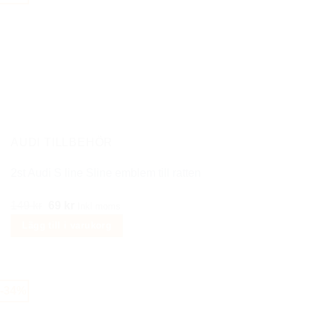
AUDI TILLBEHÖR
2st Audi S line Sline emblem till ratten
Det
Det
149
kr
69
kr
Inkl moms
ursprungliga
nuvarande
Lägg till i varukorg
priset
priset
var:
är:
149 kr.
69 kr.
-34%