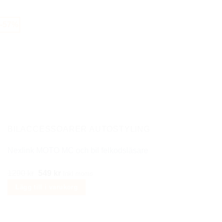
var:
är:
499 kr.
299 kr.
-57%
BILACCESSOARER AUTOSTYLING
Nexlink MOTO MC och bil felkodsläsare
Det
Det
1290
kr
549
kr
Inkl moms
ursprungliga
nuvarande
Lägg till i varukorg
priset
priset
var:
är: