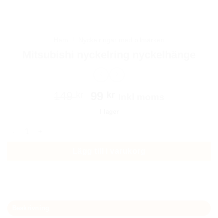
Hem
/
Nyckelringar med bilmärken
Mitsubishi nyckelring nyckelhänge
Det
Det
149
99
kr
kr
Inkl moms
ursprungliga
nuvarande
I lager
priset
priset
Mitsubishi nyckelring nyckelhänge mängd
var:
är:
149 kr.
99 kr.
Lägg till i varukorg
Beskrivning