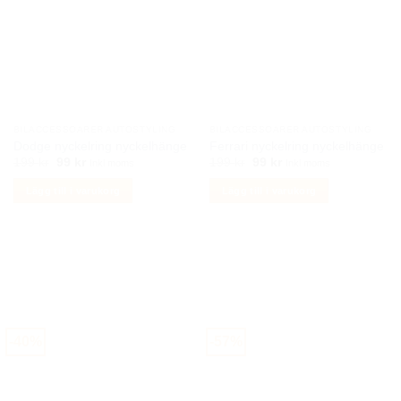
BILACCESSOARER AUTOSTYLING
BILACCESSOARER AUTOSTYLING
Dodge nyckelring nyckelhänge
Ferrari nyckelring nyckelhänge
Det
Det
Det
Det
199
kr
99
kr
199
kr
99
kr
Inkl moms
Inkl moms
ursprungliga
nuvarande
ursprungliga
nuvarande
priset
priset
priset
priset
Lägg till i varukorg
Lägg till i varukorg
var:
är:
var:
är:
199 kr.
99 kr.
199 kr.
99 kr.
-40%
-57%