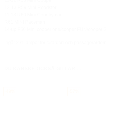
11-12 R58 Mini Coupe
12-13 R59 Mini Roadster
11-13 R60 Mini Countryman
R61 MINI Paceman
14-up F56 Mini cooper one/cooper FUN/cooper S
ingår 2 st lampor för förardörr och passagerardörr.
DU KANSKE OCKSÅ GILLAR …
-49%
-57%