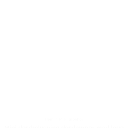
Hem
/
MINI tillbehör
Mini dörrbelysning dörrlampor med logo