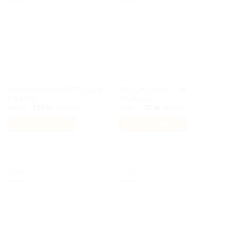
varianter.
De
olika
alternativen
kan
väljas
på
AUDI TILLBEHÖR
AUDI TILLBEHÖR
produktsidan
Däck-text sticker NITTO däck
Dynaudio emblem till
tire letter
högtalarna
Det
Det
Det
Det
999
kr
599
kr
149
kr
79
kr
Inkl moms
Inkl moms
ursprungliga
nuvarande
ursprungliga
nuvarande
priset
priset
priset
priset
Lägg till i varukorg
Lägg till i varukorg
var:
är:
var:
är:
999 kr.
599 kr.
149 kr.
79 kr.
-57%
-50%