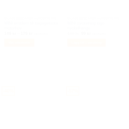
BILACCESSOARER AUTOSTYLING
BILACCESSOARER AUTOSTYLING
MINI emblem till bagagelucka
MINI nyckelring logo
motorhuv
nyckelhänge
Prisintervall:
Det
Det
149
kr
–
179
kr
199
kr
99
kr
Inkl moms
Inkl moms
149 kr
ursprungliga
nuvarande
till
priset
priset
Välj alternativ
Lägg till i varukorg
179 kr
var:
är:
199 kr.
99 kr.
Den
här
produkten
har
flera
varianter.
De
-40%
-57%
olika
alternativen
kan
väljas
på
produktsidan