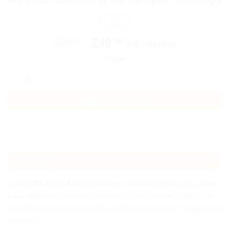
Det
Det
499
249
kr
kr
Inkl moms
ursprungliga
nuvarande
I lager
priset
priset
Mini dörrbelysning dörrlampor med logo mängd
var:
är:
499 kr.
249 kr.
Lägg till i varukorg
Beskrivning
Cool
MINI logo
dörrbelysning / shadow light
som skapar
MINI logga mot marken. Montera dessa under dörren, när
du sedan öppnar dörren så lyser produkten MINI logga mot
marken.