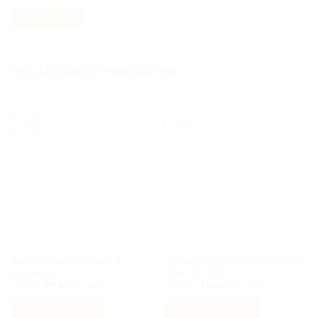
ursprungliga
nuvarande
priset
priset
Välj alternativ
var:
är:
199 kr.
99 kr.
Den
här
produkten
RELATERADE PRODUKTER
har
flera
varianter.
De
-47%
-56%
olika
alternativen
kan
väljas
på
produktsidan
AUDI TILLBEHÖR
BILACCESSOARER AUTOSTYLING
Bang Olufsen emblem till
Nyckelskal fjärrnyckel Mini logo
högtalare
R50 R53 D05
Det
Det
Det
Det
149
kr
79
kr
339
kr
149
kr
Inkl moms
Inkl moms
ursprungliga
nuvarande
ursprungliga
nuvarande
priset
priset
priset
priset
Lägg till i varukorg
Lägg till i varukorg
var:
är:
var:
är: