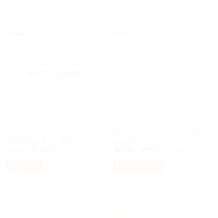
149 kr.
79 kr.
339 kr.
149 kr.
-54%
-40%
SLUT I LAGER
AUDI TILLBEHÖR
BILACCESSOARER AUTOSTYLING
Universal rattskydd ratt läder.
MINI centrumkåpor navkåpor
Enkelt att klä in ratten
cooper
Det
Det
Prisintervall:
499
kr
229
kr
239
kr
–
249
kr
Inkl moms
Inkl moms
ursprungliga
nuvarande
239 kr
priset
priset
till
Läs mer
Välj alternativ
var:
är:
249 kr
499 kr.
229 kr.
Den
här
produkten
har
-40%
-47%
flera