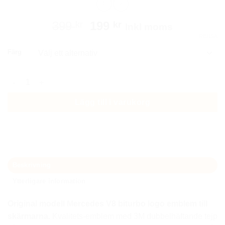
Det
Det
399
199
kr
kr
Inkl moms
ursprungliga
nuvarande
RENSA
priset
priset
Färg
var:
är:
399 kr.
199 kr.
Mercedes V8 biturbo emblem i svart mängd
Lägg till i varukorg
Beskrivning
Ytterligare information
Original modell Mercedes V8 biturbo logo emblem till
skärmarna
.
Kvalitets-emblem med 3M dubbelhäftande tejp