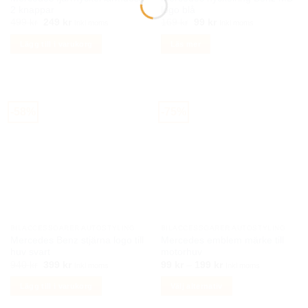
2 knappar
logo blå
Det
Det
Det
Det
499
kr
249
kr
169
kr
99
kr
Inkl moms
Inkl moms
ursprungliga
nuvarande
ursprungliga
nuvarande
priset
priset
priset
priset
Lägg till i varukorg
Läs mer
var:
är:
var:
är:
499 kr.
249 kr.
169 kr.
99 kr.
-58%
-75%
BILACCESSOARER AUTOSTYLING
BILACCESSOARER AUTOSTYLING
Mercedes Benz stjärna logo till
Mercedes emblem märke till
huv svart
motorhuv
Det
Det
Prisintervall:
940
kr
399
kr
99
kr
–
199
kr
Inkl moms
Inkl moms
ursprungliga
nuvarande
99 kr
priset
priset
till
Lägg till i varukorg
Välj alternativ
var:
är:
199 kr
940 kr.
399 kr.
Den