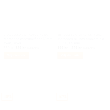
varianter.
varianter.
De
De
olika
olika
alternativen
alternativen
kan
kan
väljas
väljas
på
på
BILACCESSOARER AUTOSTYLING
BILACCESSOARER AUTOSTYLING
produktsidan
produktsidan
Mercedes centrumkåpor 60mm
Mercedes hjulnav emblem blå
svart, silver
56, 60, 65 mm
Det
Det
Prisintervall:
550
kr
329
kr
199
kr
–
249
kr
Inkl moms
Inkl moms
ursprungliga
nuvarande
199 kr
priset
priset
till
Välj alternativ
Välj alternativ
var:
är:
249 kr
550 kr.
329 kr.
Den
Den
här
här
produkten
produkten
har
har
flera
flera
varianter.
varianter.
De
De
-40%
-57%
olika
olika
alternativen
alternativen
kan
kan