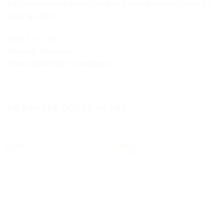
på baksidan som vilket förenklar monteringen och sitter på
plats år efter år.
Mått: 17×2 cm
Material: Aluminium
Priset gäller för 1st emblem
DU KANSKE OCKSÅ GILLAR …
-55%
-43%