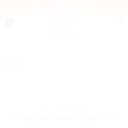
Skip
Fri frakt
Inom Sverige
to
content
FILTRERA
-50%
Hem
/
Mercedes tillbehör
Mercedes V8 biturbo emblem i svart