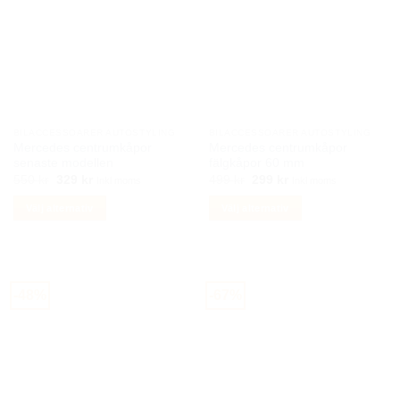
varianter.
De
olika
alternativen
kan
väljas
på
BILACCESSOARER AUTOSTYLING
BILACCESSOARER AUTOSTYLING
produktsidan
Mercedes centrumkåpor
Mercedes centrumkåpor
senaste modellen
fälgkåpor 60 mm
Det
Det
Det
Det
550
kr
329
kr
499
kr
299
kr
Inkl moms
Inkl moms
ursprungliga
nuvarande
ursprungliga
nuvarande
priset
priset
priset
priset
Välj alternativ
Välj alternativ
var:
är:
var:
är:
550 kr.
329 kr.
499 kr.
299 kr.
Den
Den
här
här
produkten
produkten
har
har
-48%
-67%
flera
flera
varianter.
varianter.
De
De
olika
olika
alternativen
alternativen
kan
kan