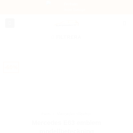
Skip
Fri frakt
Inom Sverige
to
content
FILTRERA
-60%
Hem
/
Mercedes tillbehör
Mercedes E63 emblem
modellbeteckning