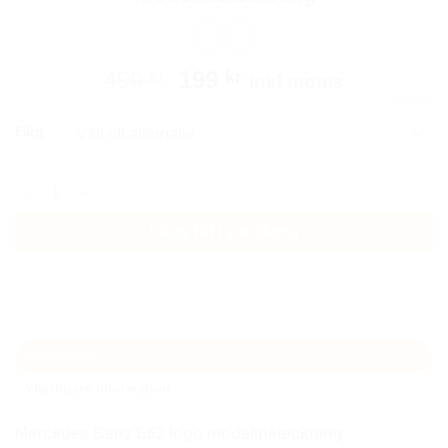
Det
Det
499
199
kr
kr
Inkl moms
ursprungliga
nuvarande
RENSA
priset
priset
Färg
var:
är:
499 kr.
199 kr.
Mercedes E63 emblem modellbeteckning mängd
Lägg till i varukorg
Beskrivning
Ytterligare information
Mercedes Benz E63
logo modellbeteckning