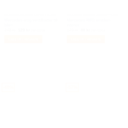
väljas
väljas
på
på
BILACCESSOARER AUTOSTYLING
BILACCESSOARER AUTOSTYLING
produktsidan
produktsidan
Mercedes amg ventilhattar till
Mercedes AMG emblem
bilen
interiör
Det
Det
Det
Det
249
kr
129
kr
149
kr
49
kr
Inkl moms
Inkl moms
ursprungliga
nuvarande
ursprungliga
nuvarande
priset
priset
priset
priset
Lägg till i varukorg
Lägg till i varukorg
var:
är:
var:
är:
249 kr.
129 kr.
149 kr.
49 kr.
-40%
-57%