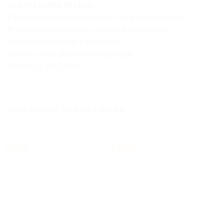
emblem
märke till bilen.
Passar att montera på skärmar och
bagageluckan.
Perfekt för dig som gillar att
styla bilen
detaljer.
Dubbelhäftande tejp på baksidan.
Material i ABS plast med hög kvalité
Storlek ca 12×2,3 cm.
DU KANSKE OCKSÅ GILLAR …
-57%
-50%