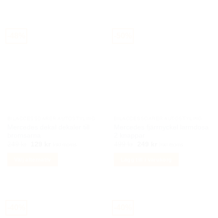
här
produkten
har
-48%
-50%
flera
varianter.
De
olika
alternativen
kan
väljas
på
BILACCESSOARER AUTOSTYLING
BILACCESSOARER AUTOSTYLING
produktsidan
Mercedes dekal dekaler till
Mercedes fjärrnyckel larmdosa
bromsarna
2 knappar
Det
Det
Det
Det
249
kr
129
kr
499
kr
249
kr
Inkl moms
Inkl moms
ursprungliga
nuvarande
ursprungliga
nuvarande
priset
priset
priset
priset
Välj alternativ
Lägg till i varukorg
var:
är:
var:
är:
249 kr.
129 kr.
499 kr.
249 kr.
Den
här
produkten
har
-40%
-40%
flera