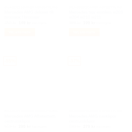
BILACCESSOARER AUTOSTYLING
BILACCESSOARER AUTOSTYLING
Mercedes AMG dekaler till
Mercedes huv emblem w203
bromsok / bromsar
w204 w210 w211
Det
Det
Det
Det
350
kr
149
kr
399
kr
199
kr
Inkl moms
Inkl moms
ursprungliga
nuvarande
ursprungliga
nuvarande
priset
priset
priset
priset
Välj alternativ
Välj alternativ
var:
är:
var:
är:
350 kr.
149 kr.
399 kr.
199 kr.
Den
Den
här
här
produkten
produkten
har
har
-55%
-37%
flera
flera
varianter.
varianter.
De
De
olika
olika
alternativen
alternativen
kan
kan
väljas
väljas
på
på
BILACCESSOARER AUTOSTYLING
BILACCESSOARER AUTOSTYLING
produktsidan
produktsidan
Mercedes AMG Affalterbath
Mercedes AMG navkåpor
centrumkåpor
centrumkåpor
Det
Det
Det
Det
659
kr
299
kr
599
kr
379
kr
Inkl moms
Inkl moms
ursprungliga
nuvarande
ursprungliga
nuvarande