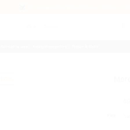
Bilaccessoarer centrumkåpor bilstyling
Produkter
Re
Sök
efter:
Kontakta oss
Integritetspolicy
Retur & Byte
Mer
-50%
4
Färg
Mercedes 