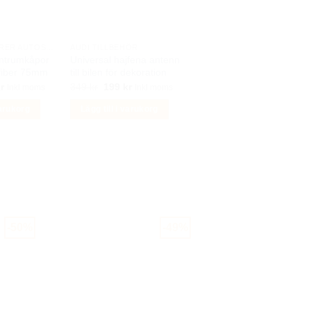
BILACCESSOARER AUTOSTYLING
AUDI TILLBEHÖR
ntrumkåpor
Universal hajfena antenn
fiber 75mm
till bilen för dekoration
Det
Det
Det
r
349
kr
199
kr
Inkl moms
Inkl moms
ungliga
nuvarande
ursprungliga
nuvarande
priset
priset
priset
varukorg
Lägg till i varukorg
är:
var:
är:
r.
329 kr.
349 kr.
199 kr.
-50%
-49%