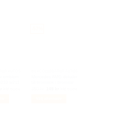
-57%
BILACCESSOARER AUTOSTYLING
BILACCESSOARER AUTOSTYLING
uv emblem
Mercedes AMG dekaler
w210 w211
till bromsok / bromsar
Det
Det
Det
r
350
kr
149
kr
Inkl moms
Inkl moms
ungliga
nuvarande
ursprungliga
nuvarande
priset
priset
priset
tiv
Välj alternativ
är:
var:
är:
r.
199 kr.
350 kr.
149 kr.
Den
här
produkten
har
flera