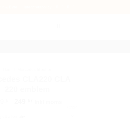
tur & Byte
Integritetspolicy
Hem
/
Mercedes tillbehör
cedes CLA220 CLA
220 emblem
Det
Det
99
249
kr
kr
Inkl moms
ursprungliga
nuvarande
RENSA
priset
priset
var:
är:
499 kr.
249 kr.
CLA220 CLA 220 emblem mängd