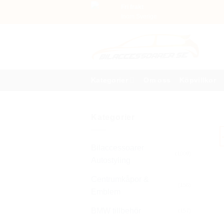
Skip
Fri frakt
Inom Sverige
to
content
Kategorier
Om oss
Köpvillkor
Kategorier
Bilaccessoarer
(1009)
Autostyling
Centrumkåpor &
(156)
Emblem
BMW tillbehör
(157)