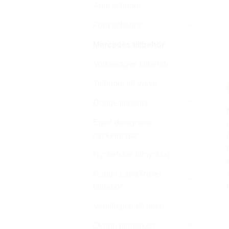
Audi tillbehör
(106)
Ford tillbehör
(58)
Mercedes tillbehör
(133)
Volkswagen tillbehör
(81)
Tillbehör till Volvo
(56)
Dodge tillbehör
(40)
Egen designade
(0)
nyckelringar
Nyckelskal bilnycklar
(106)
Range Land Rover
(16)
tillbehör
Ventilhattar till bilen
(25)
Övriga bilmärken
(241)