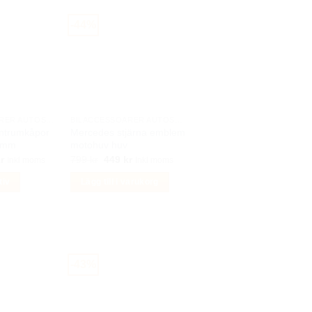
varianter.
De
-44%
olika
alternativen
kan
väljas
på
produktsidan
BILACCESSOARER AUTOSTYLING
BILACCESSOARER AUTOSTYLING
ntrumkåpor
Mercedes stjärna emblem
0 mm
motohuv huv
Det
Det
Det
r
799
kr
449
kr
Inkl moms
Inkl moms
ungliga
nuvarande
ursprungliga
nuvarande
priset
priset
priset
tiv
Lägg till i varukorg
är:
var:
är:
r.
299 kr.
799 kr.
449 kr.
-43%