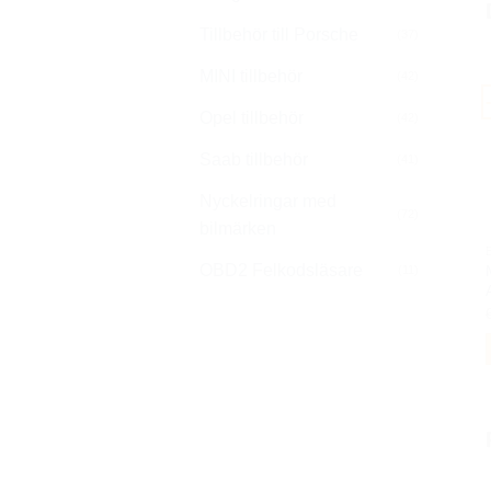
Tillbehör till Porsche
(37)
MINI tillbehör
(42)
Opel tillbehör
(42)
Saab tillbehör
(41)
Nyckelringar med
(72)
bilmärken
OBD2 Felkodsläsare
(11)