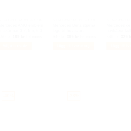
lika
alternativen
lternativen
kan
kan
väljas
BILACCESSOARER AUTOSTYLING
BILACCESSOARER AUTOSTYLING
Mercedes AMG emblem
Mercedes Benz stjärna
Mercedes ce
äljas
på
till skärmar 3,2, 5,5, 6,3
logo till huv svart
navkåpor kol
på
produktsidan
Det
Det
Det
Det
Det
450
kr
199
kr
940
kr
399
kr
549
kr
329
k
Inkl moms
Inkl moms
produktsidan
ursprungliga
nuvarande
ursprungliga
nuvarande
urspr
priset
priset
priset
priset
priset
Välj alternativ
Lägg till i varukorg
Lägg till i 
var:
är:
var:
är:
var:
450 kr.
199 kr.
940 kr.
399 kr.
549 k
Den
här
produkten
har
lera
arianter.
De
-40%
-38%
lika
lternativen
kan
äljas
på