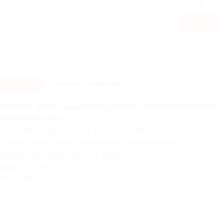
Beskrivning
Ytterligare information
Mercedes Benz CLA220 CLA 220
logo emblem
märke till bi
och bagageluckan.
Perfekt för dig som gillar att styla bilen detaljer.
Dubbelhäftande tejp på baksidan för enkel montering.
Material i ABS plast med hög kvalité
Storlek ca 15×2,3 cm
Priset gäller per st.