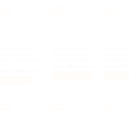
varianter.
varianter.
De
De
-56%
-50%
-40%
olika
olika
alternativen
alternativen
kan
kan
väljas
väljas
på
på
produktsidan
produktsidan
BILACCESSOARER AUTOSTYLING
BILACCESSOARER AUTOSTYLING
Mercedes hjulnav
Mercedes fjärrnyckel
Mercedes ce
emblem blå 56, 60, 65
larmdosa 4 knappar
fälgkåpor 6
mm
Det
Det
Det
499
kr
249
kr
499
kr
299
k
Inkl moms
ursprungliga
nuvarande
urspr
Prisintervall:
199
kr
–
249
kr
Inkl moms
priset
priset
priset
199 kr
Lägg till i varukorg
Välj alterna
var:
är:
var:
till
Välj alternativ
499 kr.
249 kr.
499 k
Den
249 kr
Den
här
här
produkten
produkten
har
har
flera
-56%
-58%
-40%
lera
varianter.
arianter.
De
De
olika