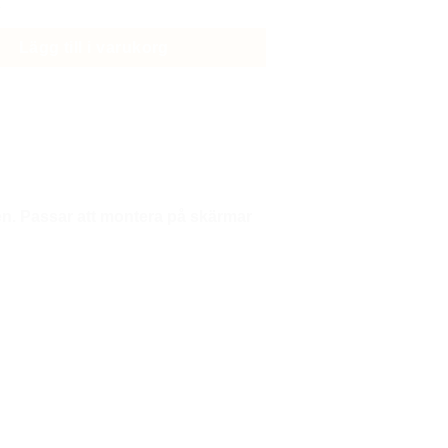
Lägg till i varukorg
len. Passar att montera på skärmar