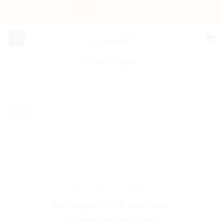
Skip
Fri frakt
Inom Sverige
to
content
FILTRERA
-60%
Hem
/
Mercedes tillbehör
Mercedes C55 emblem
modellbeteckning