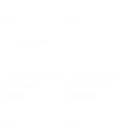
har
flera
varianter.
De
-57%
-56%
olika
alternativen
kan
SLUT I LAGER
väljas
på
produktsidan
BILACCESSOARER AUTOSTYLING
BILACCESSOARER AUTOSTYLING
Mercedes ventilhattar ventillock
Mercedes AMG emblem till
i silverfärg
skärmar 3,2, 5,5, 6,3
Det
Det
Det
Det
299
kr
129
kr
450
kr
199
kr
Inkl moms
Inkl moms
ursprungliga
nuvarande
ursprungliga
nuvarande
priset
priset
priset
priset
Läs mer
Välj alternativ
var:
är:
var:
är:
299 kr.
129 kr.
450 kr.
199 kr.
Den
här
produkten
har
-40%
-67%
flera