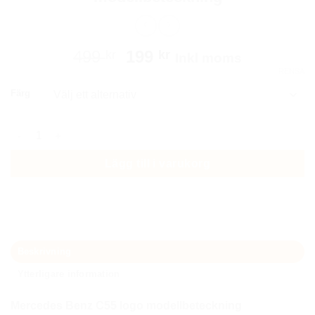
Det
Det
499
199
kr
kr
Inkl moms
ursprungliga
nuvarande
RENSA
priset
priset
Färg
var:
är:
499 kr.
199 kr.
Mercedes C55 emblem modellbeteckning mängd
Lägg till i varukorg
Beskrivning
Ytterligare information
Mercedes Benz C55
logo modellbeteckning