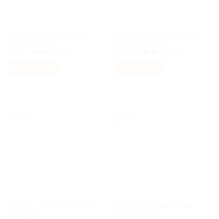
väljas
på
AUDI TILLBEHÖR
BILACCESSOARER AUTOSTYLING
produktsidan
Universal bil ögla Tow hook
Mercedes Benz emblem till
dubbelhäftande
bakluckan 90 mm
Det
Det
Det
Det
399
kr
199
kr
450
kr
199
kr
Inkl moms
Inkl moms
ursprungliga
nuvarande
ursprungliga
nuvarande
priset
priset
priset
priset
Välj alternativ
Välj alternativ
var:
är:
var:
är:
399 kr.
199 kr.
450 kr.
199 kr.
Den
Den
här
här
produkten
produkten
har
har
-50%
-31%
flera
flera
varianter.
varianter.
De
De
olika
olika
alternativen
alternativen
kan
kan
väljas
väljas
på
på
BILACCESSOARER AUTOSTYLING
AUDI TILLBEHÖR
produktsidan
produktsidan
Mercedes fjärrnyckel larmdosa
Adapter till säkerhetsbälte.
2 knappar
Bältesadapter