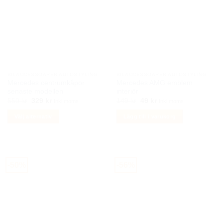
varianter.
De
olika
alternativen
kan
väljas
på
BILACCESSOARER AUTOSTYLING
BILACCESSOARER AUTOSTYLING
produktsidan
Mercedes centrumkåpor
Mercedes AMG emblem
senaste modellen
interiör
Det
Det
Det
Det
550
kr
329
kr
149
kr
49
kr
Inkl moms
Inkl moms
ursprungliga
nuvarande
ursprungliga
nuvarande
priset
priset
priset
priset
Välj alternativ
Lägg till i varukorg
var:
är:
var:
är:
550 kr.
329 kr.
149 kr.
49 kr.
Den
här
produkten
har
-50%
-56%
flera
varianter.
De
olika
alternativen
kan