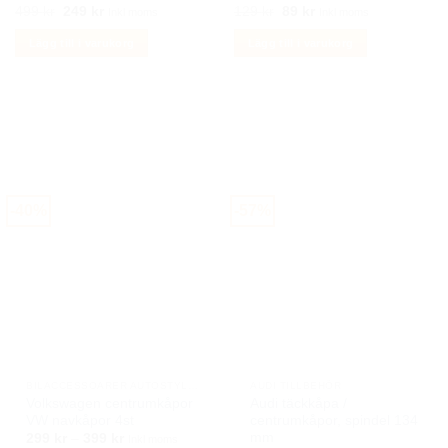
Det
Det
Det
Det
499
kr
249
kr
129
kr
89
kr
Inkl moms
Inkl moms
ursprungliga
nuvarande
ursprungliga
nuvarande
priset
priset
priset
priset
Lägg till i varukorg
Lägg till i varukorg
var:
är:
var:
är:
499 kr.
249 kr.
129 kr.
89 kr.
-40%
-57%
BILACCESSOARER AUTOSTYLING
AUDI TILLBEHÖR
Volkswagen centrumkåpor
Audi täckkåpa /
VW navkåpor 4st
centrumkåpor, spindel 134
mm
Prisintervall:
299
kr
–
399
kr
Inkl moms