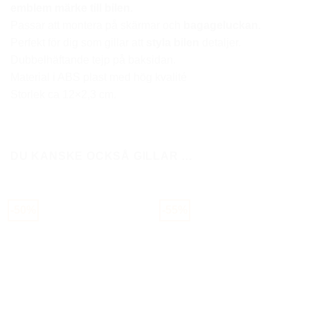
emblem
märke till bilen.
Passar att montera på skärmar och
bagageluckan.
Perfekt för dig som gillar att
styla bilen
detaljer.
Dubbelhäftande tejp på baksidan.
Material i ABS plast med hög kvalité
Storlek ca 12×2,3 cm.
DU KANSKE OCKSÅ GILLAR …
-50%
-55%