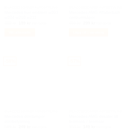
BILACCESSOARER AUTOSTYLING
BILACCESSOARER AUTOSTYLING
Mercedes huv emblem w203
Mercedes AMG Affalterbath
w204 w210 w211
centrumkåpor
Det
Det
Det
Det
399
kr
199
kr
659
kr
299
kr
Inkl moms
Inkl moms
ursprungliga
nuvarande
ursprungliga
nuvarande
priset
priset
priset
priset
Välj alternativ
Lägg till i varukorg
var:
är:
var:
är:
399 kr.
199 kr.
659 kr.
299 kr.
Den
här
produkten
har
-58%
-57%
flera
varianter.
De
olika
alternativen
kan
väljas
på
BILACCESSOARER AUTOSTYLING
BILACCESSOARER AUTOSTYLING
produktsidan
Mercedes dörrlampor
Mercedes AMG dekaler till
dörrbelysning
bromsok / bromsar
Det
Det
Det
Det
599
kr
249
kr
350
kr
149
kr
Inkl moms
Inkl moms
ursprungliga
nuvarande
ursprungliga
nuvarande