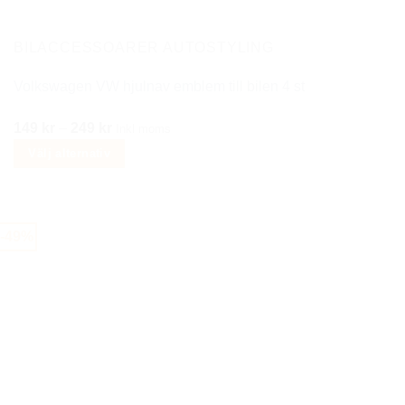
kan
väljas
på
BILACCESSOARER AUTOSTYLING
produktsidan
Volkswagen VW hjulnav emblem till bilen 4 st
Prisintervall:
149
kr
–
249
kr
Inkl moms
149 kr
Välj alternativ
till
Den
249 kr
här
produkten
-49%
har
flera
varianter.
De
olika
alternativen
kan
väljas