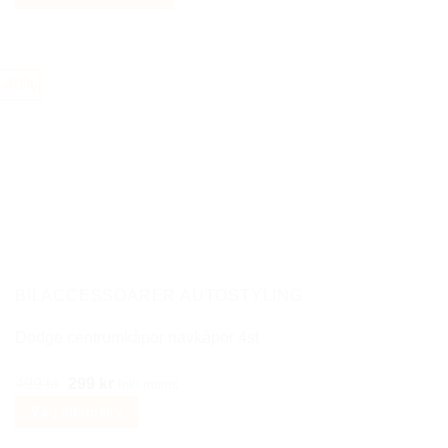
priset
priset
var:
är:
399 kr.
199 kr.
-40%
BILACCESSOARER AUTOSTYLING
Dodge centrumkåpor navkåpor 4st
Det
Det
499
kr
299
kr
Inkl moms
ursprungliga
nuvarande
Välj alternativ
priset
priset
Den