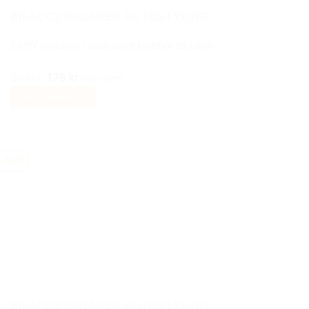
på
BILACCESSOARER AUTOSTYLING
produktsidan
BMW emblem i äkta svart kolfiber till bilen
Det
Det
350
kr
179
kr
Inkl moms
ursprungliga
nuvarande
Välj alternativ
priset
priset
Den
var:
är:
här
350 kr.
179 kr.
produkten
-40%
har
flera
varianter.
De
olika
alternativen
kan
väljas
på
BILACCESSOARER AUTOSTYLING