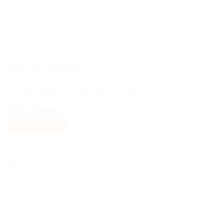
De
olika
alternativen
kan
väljas
på
AUDI TILLBEHÖR
produktsidan
Audi täckkåpa / centrumkåpor, spindel 134 mm
Det
Det
299
kr
130
kr
Inkl moms
ursprungliga
nuvarande
Välj alternativ
priset
priset
Den
var:
är:
här
299 kr.
130 kr.
produkten
-40%
har
flera
varianter.
De