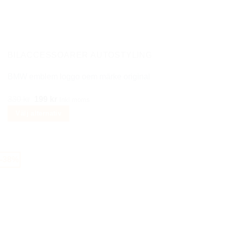
olika
alternativen
kan
väljas
på
BILACCESSOARER AUTOSTYLING
produktsidan
BMW emblem loggo oem märke original
Det
Det
330
kr
199
kr
Inkl moms
ursprungliga
nuvarande
Välj alternativ
priset
priset
Den
var:
är:
här
330 kr.
199 kr.
produkten
-38%
har
flera
varianter.
De
olika