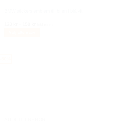
produktsidan
BMW stickers emblem till bilen i blå vit
Prisintervall:
120
kr
–
150
kr
Inkl moms
120 kr
Välj alternativ
till
Den
150 kr
här
produkten
-60%
har
flera
varianter.
De
olika
alternativen
kan
väljas
på
AUDI TILLBEHÖR
produktsidan