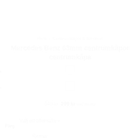
Hem
/
Centrumkåpor & Emblem
Mercedes Benz 63mm centrumkåpor
centrumkåpa
Det
Det
549
kr
299
kr
Inkl moms
ursprungliga
nuvarande
priset
priset
Färg
var:
är:
549 kr.
299 kr.
Rensa