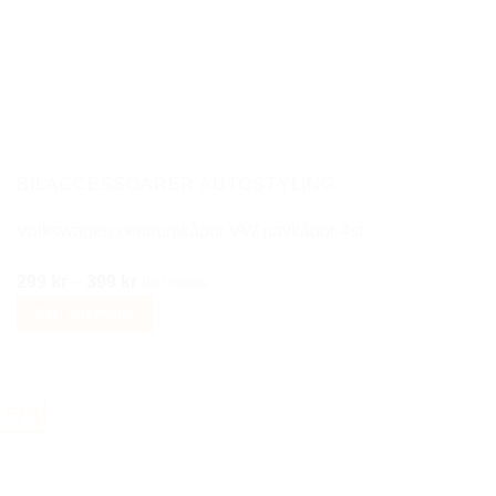
alternativen
kan
väljas
på
produktsidan
BILACCESSOARER AUTOSTYLING
Volkswagen centrumkåpor VW navkåpor 4st
Prisintervall:
299
kr
–
399
kr
Inkl moms
299 kr
Välj alternativ
till
Den
399 kr
här
produkten
-57%
har
flera
varianter.