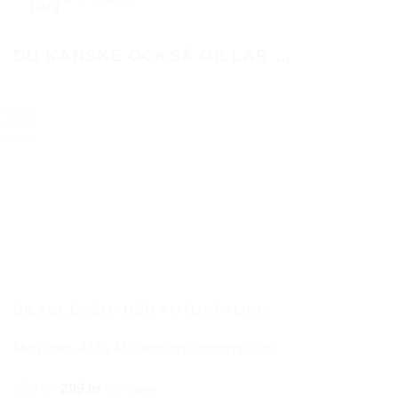
Färg
DU KANSKE OCKSÅ GILLAR …
-55%
BILACCESSOARER AUTOSTYLING
Mercedes AMG Affalterbath centrumkåpor
Det
Det
659
kr
299
kr
Inkl moms