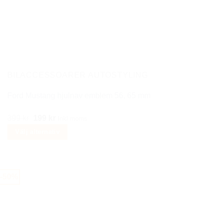
BILACCESSOARER AUTOSTYLING
Ford Mustang hjulnav emblem 56, 65 mm
Det
Det
399
kr
199
kr
Inkl moms
ursprungliga
nuvarande
Välj alternativ
priset
priset
Den
var:
är:
här
399 kr.
199 kr.
produkten
-50%
har
flera
varianter.
De