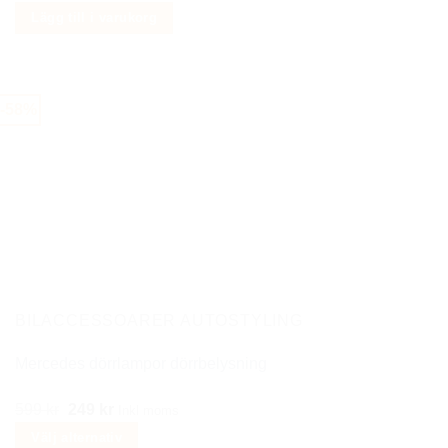
ursprungliga
nuvarande
Lägg till i varukorg
priset
priset
var:
är:
659 kr.
299 kr.
-58%
BILACCESSOARER AUTOSTYLING
Mercedes dörrlampor dörrbelysning
Det
Det
599
kr
249
kr
Inkl moms
ursprungliga
nuvarande
Välj alternativ