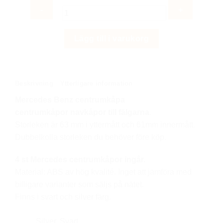
Mercedes
Lägg till i varukorg
Benz
63mm
centrumkåpor
centrumkåpa
Beskrivning
Ytterligare information
mängd
Mercedes Benz centrumkåpa
centrumkåpor
navkåpor till fälgarna
.
Storleken är 63 mm i yttermått och 61mm innermått.
Dubbelkolla storleken du behöver före köp.
4 st Mercedes centrumkåpor ingår.
Material: ABS av hög kvalité. Inget att jämföra med
billigare varianter som säljs på nätet.
Finns i svart och silver färg.
Silver, Svart