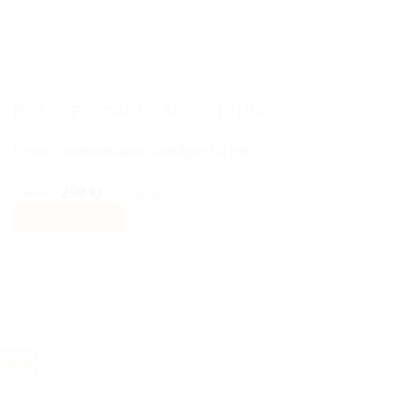
olika
alternativen
kan
väljas
på
BILACCESSOARER AUTOSTYLING
produktsidan
Lexus centrumkåpor navkåpor 62 mm
Det
Det
599
kr
299
kr
Inkl moms
ursprungliga
nuvarande
Välj alternativ
priset
priset
Den
var:
är:
här
599 kr.
299 kr.
produkten
har
flera
varianter.
-40%
De
olika