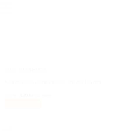
549 kr.
299 kr.
-57%
AUDI TILLBEHÖR
Audi täckkåpa / centrumkåpor, spindel 134 mm
Det
Det
299
kr
130
kr
Inkl moms
ursprungliga
nuvarande
Välj alternativ
priset
priset
Den
var:
är:
här
299 kr.
130 kr.
produkten
-33%