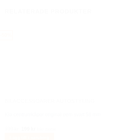
var:
är:
här
350 kr.
149 kr.
RELATERADE PRODUKTER
produkten
har
flera
-50%
varianter.
De
olika
alternativen
kan
väljas
på
produktsidan
BILACCESSOARER AUTOSTYLING
Kia centrumkåpor original oem svart 58 mm
Det
Det
399
kr
199
kr
Inkl moms
ursprungliga
nuvarande
Lägg till i varukorg