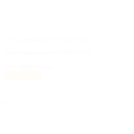
De
olika
alternativen
kan
väljas
på
BILACCESSOARER AUTOSTYLING
produktsidan
BMW emblem i äkta svart kolfiber till bilen
Det
Det
350
kr
179
kr
Inkl moms
ursprungliga
nuvarande
Välj alternativ
priset
priset
Den
var:
är:
här
350 kr.
179 kr.
produkten
-40%
har
flera
varianter.
De