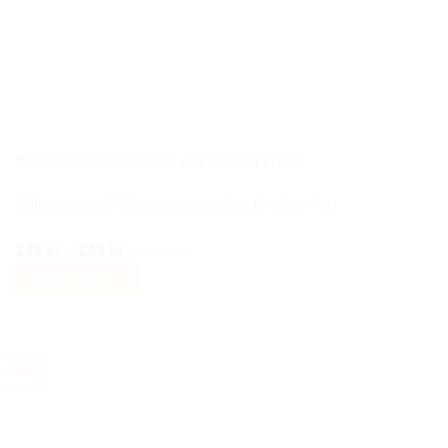
varianter.
De
olika
alternativen
kan
väljas
på
BILACCESSOARER AUTOSTYLING
produktsidan
Volkswagen VW hjulnav emblem till bilen 4 st
Prisintervall:
149
kr
–
249
kr
Inkl moms
149 kr
Välj alternativ
till
Den
249 kr
här
produkten
-49%
har
flera
varianter.