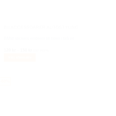
olika
alternativen
kan
väljas
på
BILACCESSOARER AUTOSTYLING
produktsidan
BMW stickers emblem till bilen i blå vit
Prisintervall:
120
kr
–
150
kr
Inkl moms
120 kr
Välj alternativ
till
Den
150 kr
här
produkten
-60%
har
flera
varianter.
De
olika