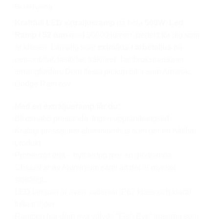
böjd
Beskrivning
5D
Kraftfull LED extraljusramp
på hela
500W
.
Led
led
Ramp i 52 tum
med 50000 lumen, perfekt för dig som
ramp
är kräsen. Lämplig som
extraljus / arbetsljus
på
mängd
personbilar, lastbilar, traktorer- lantbruksmaskiner,
terrängfordon, Dom flesta pickup bilar som Amarok,
Dodge Ram osv.
Med en extraljusramp får du:
Blixtsnabb prestanda Ingen upptändningstid
Kraftigt pressgjutet aluminiumhus som ger en hållbar
produkt
Problemfri drift – bytt aldrig mer en glödlampa.
Chassit är av Aluminium samt att det är mycket
stöttåligt.
LED lampan är även vattentät IP67 klass och klarar
tuffa miljöer.
Rampen har dom nya välvda ”Fish Eye” linserna som