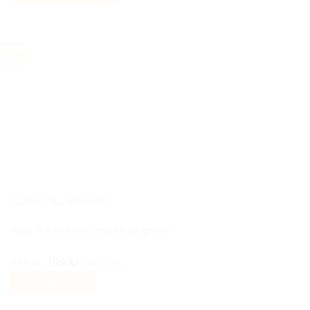
priset
priset
var:
är:
299 kr.
149 kr.
-43%
AUDI TILLBEHÖR
Audi S4 emblem märke till grillen
Det
Det
349
kr
199
kr
Inkl moms
ursprungliga
nuvarande
Välj alternativ
priset
priset
Den