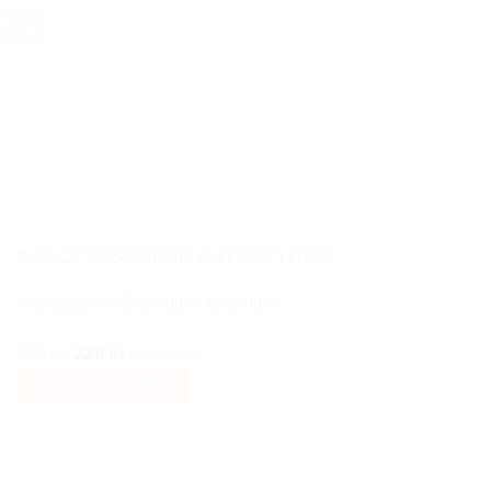
299 kr.
149 kr.
-43%
BILACCESSOARER AUTOSTYLING
Mercedes AMG emblem till grillen
Det
Det
399
kr
229
kr
Inkl moms
ursprungliga
nuvarande
Lägg till i varukorg
priset
priset
var:
är:
399 kr.
229 kr.