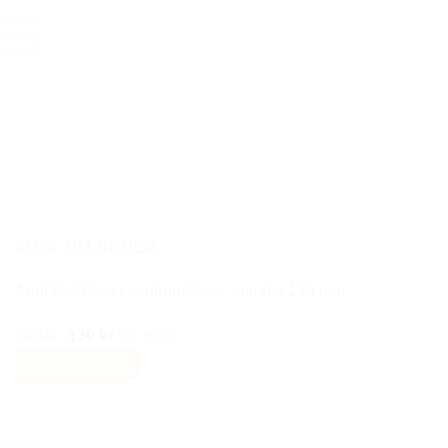
produkten
-57%
har
flera
varianter.
De
olika
alternativen
kan
väljas
på
AUDI TILLBEHÖR
produktsidan
Audi täckkåpa / centrumkåpor, spindel 134 mm
Det
Det
299
kr
130
kr
Inkl moms
ursprungliga
nuvarande
Välj alternativ
priset
priset
Den
var:
är:
här
299 kr.
130 kr.
produkten