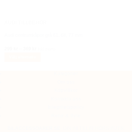
alternativen
kan
väljas
på
AUDI TILLBEHÖR
produktsidan
Audi centrumkåpor grå 61, 68, 77 mm
Prisintervall:
299
kr
–
369
kr
Inkl moms
299 kr
Välj alternativ
till
Den
369 kr
här
Kategorier
produkten
Om oss
har
Köpvillkor
flera
Kontakta oss
varianter.
Integritetspolicy
De
Retur & Byte
olika
alternativen
BiLACCESSOARER.SE
- DIN BILTILLBEHÖRS-BUTIK
kan