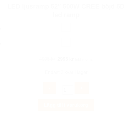
LED ljusramp 52″ 500W CREE böjd 5D
led ramp
Det
Det
4995
kr
2995
kr
Inkl moms
ursprungliga
nuvarande
Endast 2 kvar i lager
priset
priset
var:
är:
4995 kr.
2995 kr.
LED
Lägg till i varukorg
ljusramp
52"
500W
CREE