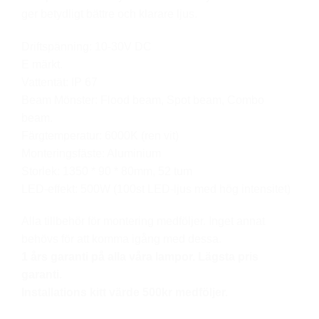
ger betydligt bättre och klarare ljus.
Driftspänning: 10-30V DC
E märkt.
Vattentät: IP 67
Beam Mönster: Flood beam, Spot beam, Combo
beam.
Färgtemperatur: 6000K (ren vit)
Monteringsfäste: Aluminium
Storlek: 1350 * 90 * 80mm, 52 tum
LED-effekt: 500W (100st LED-ljus med hög intensitet)
Alla tillbehör för montering medföljer. Inget annat
behövs för att komma igång med dessa.
1 års garanti på alla våra lampor. Lägsta pris
garanti.
Installations kitt värde 500kr medföljer.