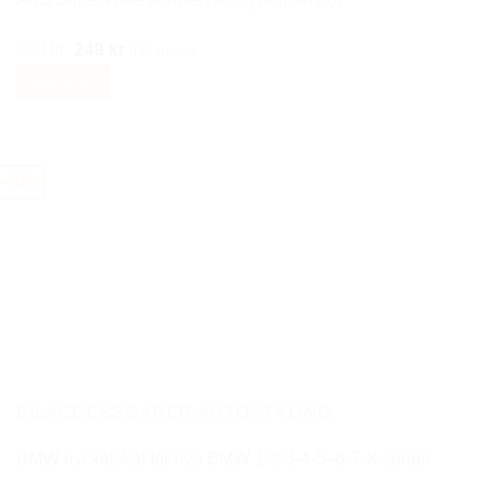
Det
Det
550
kr
249
kr
Inkl moms
ursprungliga
nuvarande
Läs mer
priset
priset
var:
är:
550 kr.
249 kr.
-49%
BILACCESSOARER AUTOSTYLING
BMW nyckelskal för nya BMW 1-2-3-4-5–6-7-X serien