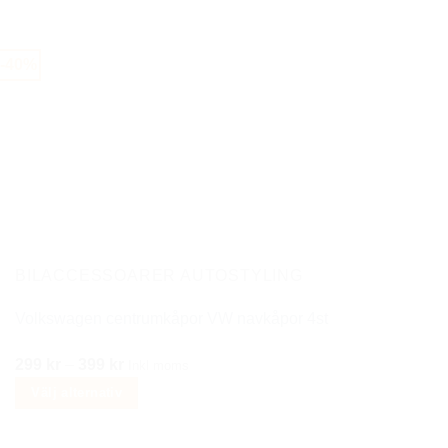
-40%
BILACCESSOARER AUTOSTYLING
Volkswagen centrumkåpor VW navkåpor 4st
Prisintervall:
299
kr
–
399
kr
Inkl moms
299 kr
Välj alternativ
till
Den
399 kr
här