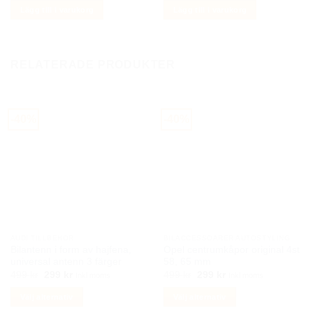
priset
priset
priset
priset
Lägg till i varukorg
Lägg till i varukorg
var:
är:
var:
är:
299 kr.
149 kr.
199 kr.
99 kr.
RELATERADE PRODUKTER
-40%
-40%
AUDI TILLBEHÖR
BILACCESSOARER AUTOSTYLING
Bilantenn i form av hajfena,
Opel centrumkåpor original 4st
universal antenn 3 färger
58, 65 mm
Det
Det
Det
Det
499
kr
299
kr
499
kr
299
kr
Inkl moms
Inkl moms
ursprungliga
nuvarande
ursprungliga
nuvarande
priset
priset
priset
priset
Välj alternativ
Välj alternativ
var:
är:
var:
är:
499 kr.
299 kr.
499 kr.
299 kr.