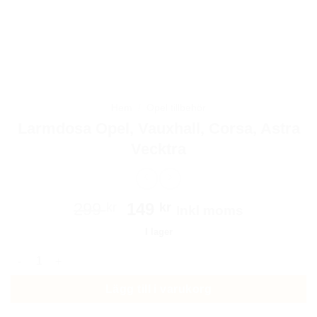
Hem
/
Opel tillbehör
Larmdosa Opel, Vauxhall, Corsa, Astra
Vecktra
Det
Det
299
149
kr
kr
Inkl moms
ursprungliga
nuvarande
I lager
priset
priset
Larmdosa Opel, Vauxhall, Corsa, Astra Vecktra mängd
var:
är:
299 kr.
149 kr.
Lägg till i varukorg