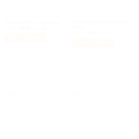
BILACCESSOARER AUTOSTYLING
BILACCESSOARER AUTOSTYLING
Opel etui nyckelfodral nyckel
Opel nyckelring original logo
väska
Det
Det
149
kr
99
kr
Inkl moms
ursprungliga
nuvarande
Det
Det
349
kr
99
kr
Inkl moms
priset
priset
ursprungliga
nuvarande
Lägg till i varukorg
var:
är:
priset
priset
Lägg till i varukorg
149 kr.
99 kr.
var:
är:
349 kr.
99 kr.
-40%
-57%