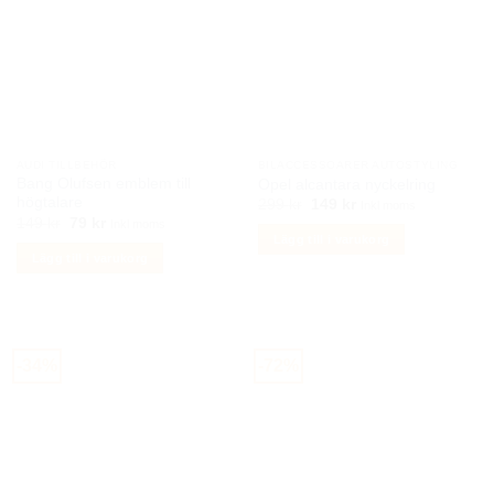
varianter.
varianter.
De
De
olika
olika
alternativen
alternativen
kan
kan
väljas
väljas
på
på
AUDI TILLBEHÖR
BILACCESSOARER AUTOSTYLING
produktsidan
produktsidan
Bang Olufsen emblem till
Opel alcantara nyckelring
högtalare
Det
Det
299
kr
149
kr
Inkl moms
ursprungliga
nuvarande
Det
Det
149
kr
79
kr
Inkl moms
priset
priset
ursprungliga
nuvarande
Lägg till i varukorg
var:
är:
priset
priset
Lägg till i varukorg
299 kr.
149 kr.
var:
är:
149 kr.
79 kr.
-34%
-72%