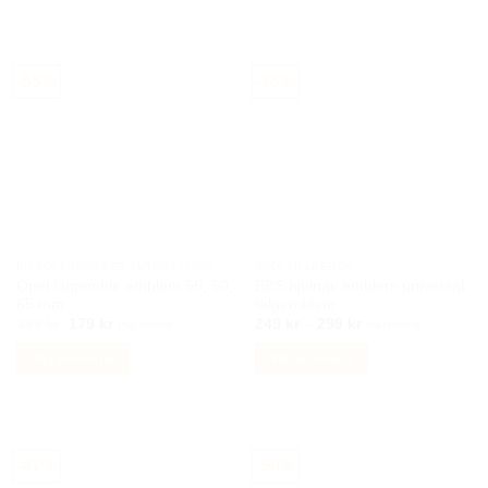
Den
Den
här
här
produkten
produkten
har
har
-55%
-38%
flera
flera
varianter.
varianter.
De
De
olika
olika
alternativen
alternativen
kan
kan
väljas
väljas
på
på
BILACCESSOARER AUTOSTYLING
AUDI TILLBEHÖR
produktsidan
produktsidan
Opel fälgemble emblem 56, 60,
BBS hjulnav emblem universal
65 mm
fälgemblem
Det
Det
Prisintervall:
399
kr
179
kr
249
kr
–
299
kr
Inkl moms
Inkl moms
ursprungliga
nuvarande
249 kr
priset
priset
till
Välj alternativ
Välj alternativ
var:
är:
299 kr
399 kr.
179 kr.
Den
Den
här
här
produkten
produkten
har
har
-47%
-50%
flera
flera