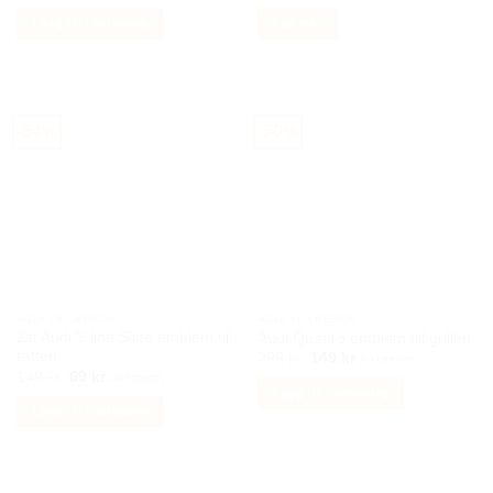
ursprungliga
nuvarande
ursprungliga
nuvarande
priset
priset
priset
priset
Lägg till i varukorg
Läs mer
var:
är:
var:
är:
659 kr.
299 kr.
550 kr.
249 kr.
-54%
-50%
AUDI TILLBEHÖR
AUDI TILLBEHÖR
2st Audi S line Sline emblem till
Audi Quattro emblem till grillen
ratten
Det
Det
299
kr
149
kr
Inkl moms
ursprungliga
nuvarande
Det
Det
149
kr
69
kr
Inkl moms
priset
priset
ursprungliga
nuvarande
Lägg till i varukorg
var:
är:
priset
priset
Lägg till i varukorg
299 kr.
149 kr.
var:
är:
149 kr.
69 kr.