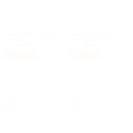
AUDI TILLBEHÖR
AUDI TILLBEHÖR
Audi Sline S line ventilhattar
Audi Sline S line emblem
ventillock
passar alla Audi
Det
Det
Det
Det
249
kr
129
kr
330
kr
149
kr
Inkl moms
Inkl moms
ursprungliga
nuvarande
ursprungliga
nuvarande
priset
priset
priset
priset
Välj alternativ
Välj alternativ
var:
är:
var:
är:
249 kr.
129 kr.
330 kr.
149 kr.
Den
Den
här
här
produkten
produkten
har
har
flera
flera
varianter.
varianter.
De
De
-40%
-57%
olika
olika
alternativen
alternativen
kan
kan
väljas
väljas
på
på