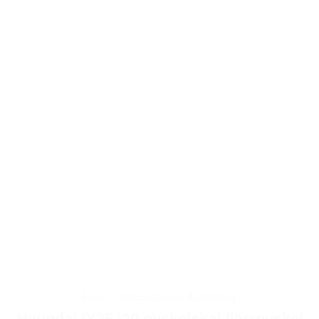
Hem
/
Bilaccessoarer Autostyling
Hyundai IX35 i20 nyckelskal fjärrnyckel