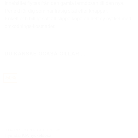
Innehållet flyttas från den gamla larmdosan till den nya.
Perfekt för dig som har trasig skal eller knappar.
Enkelt och billigt sätt att slippa köpa en helt ny nyckel med
omkodnings-kostnader.
DU KANSKE OCKSÅ GILLAR …
-50%
BILACCESSOARER AUTOSTYLING
Hyundai KIA nyckeldosa