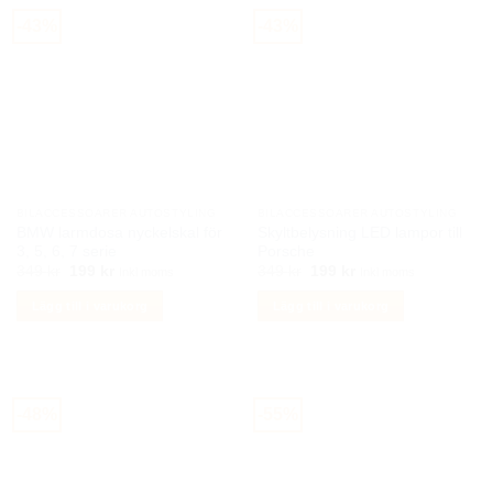
-43%
-43%
BILACCESSOARER AUTOSTYLING
BILACCESSOARER AUTOSTYLING
BMW larmdosa nyckelskal för
Skyltbelysning LED lampor till
3, 5, 6, 7 serie
Porsche
Det
Det
Det
Det
349
kr
199
kr
349
kr
199
kr
Inkl moms
Inkl moms
ursprungliga
nuvarande
ursprungliga
nuvarande
priset
priset
priset
priset
Lägg till i varukorg
Lägg till i varukorg
var:
är:
var:
är:
349 kr.
199 kr.
349 kr.
199 kr.
-48%
-55%