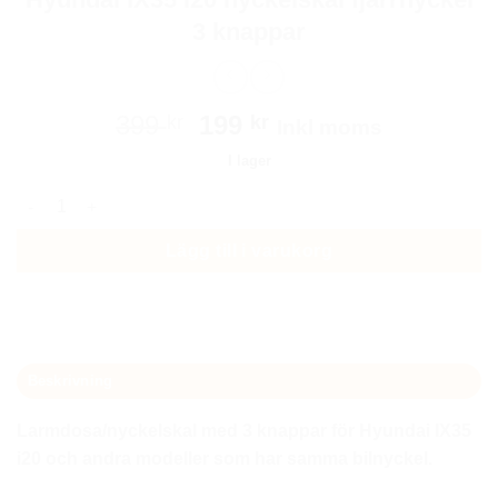
3 knappar
Det
Det
399
199
kr
kr
Inkl moms
ursprungliga
nuvarande
I lager
priset
priset
Hyundai IX35 i20 nyckelskal fjärrnyckel 3 knappar mängd
var:
är:
399 kr.
199 kr.
Lägg till i varukorg
Beskrivning
Larmdosa/nyckelskal med 3 knappar för
Hyundai IX35
i20 och andra modeller som har samma bilnyckel.