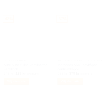
-48%
-37%
AUDI TILLBEHÖR
BILACCESSOARER AUTOSTYLING
Audi Sline S line ventilhattar
Mercedes AMG navkåpor
ventillock
centrumkåpor
Det
Det
Det
Det
249
kr
129
kr
599
kr
379
kr
Inkl moms
Inkl moms
ursprungliga
nuvarande
ursprungliga
nuvarande
priset
priset
priset
priset
Välj alternativ
Välj alternativ
var:
är:
var:
är:
249 kr.
129 kr.
599 kr.
379 kr.
Den
Den
här
här
produkten
produkten
har
har
flera
flera