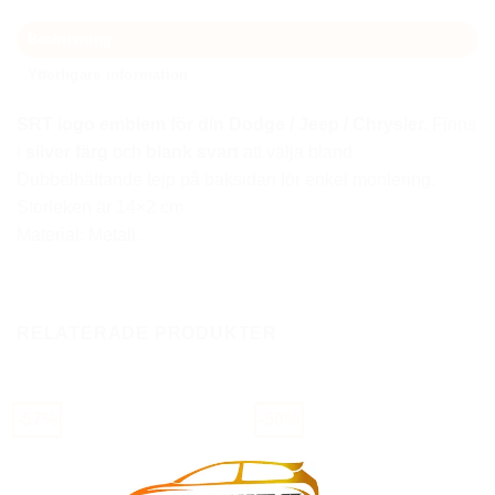
Beskrivning
Ytterligare information
SRT logo emblem för din Dodge / Jeep / Chrysler.
Finns
i
silver
färg
och
blank svart
att välja bland.
Dubbelhäftande tejp på baksidan för enkel montering.
Storleken är 14×2 cm
Material: Metall.
RELATERADE PRODUKTER
-57%
-50%