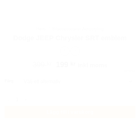
Hem
/
Bilaccessoarer Autostyling
Dodge JEEP Chrysler SRT emblem
Det
Det
399
199
kr
kr
Inkl moms
ursprungliga
nuvarande
RENSA
priset
priset
Färg
var:
är:
399 kr.
199 kr.
Dodge JEEP Chrysler SRT emblem mängd
Lägg till i varukorg