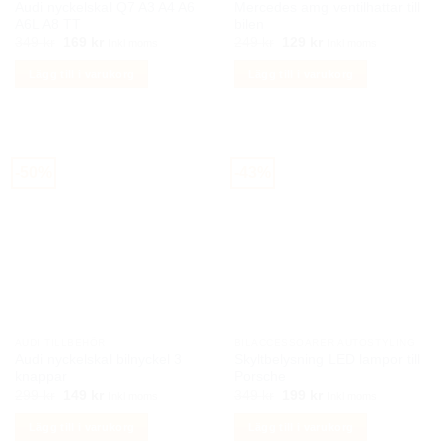
Audi nyckelskal Q7 A3 A4 A6
Mercedes amg ventilhattar till
A6L A8 TT
bilen
Det
Det
Det
Det
349
kr
169
kr
249
kr
129
kr
Inkl moms
Inkl moms
ursprungliga
nuvarande
ursprungliga
nuvarande
priset
priset
priset
priset
Lägg till i varukorg
Lägg till i varukorg
var:
är:
var:
är:
349 kr.
169 kr.
249 kr.
129 kr.
-50%
-43%
AUDI TILLBEHÖR
BILACCESSOARER AUTOSTYLING
Audi nyckelskal bilnyckel 3
Skyltbelysning LED lampor till
knappar
Porsche
Det
Det
Det
Det
299
kr
149
kr
349
kr
199
kr
Inkl moms
Inkl moms
ursprungliga
nuvarande
ursprungliga
nuvarande
priset
priset
priset
priset
Lägg till i varukorg
Lägg till i varukorg
var:
är:
var:
är:
299 kr.
149 kr.
349 kr.
199 kr.