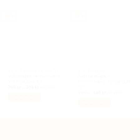
varianter.
varianter.
De
De
-40%
-57%
olika
olika
alternativen
alternativen
kan
kan
väljas
väljas
på
på
produktsidan
produktsidan
BILACCESSOARER AUTOSTYLING
AUDI TILLBEHÖR
Volkswagen centrumkåpor
Audi täckkåpa /
VW navkåpor 4st
centrumkåpor, spindel 134
mm
Prisintervall:
299
kr
–
399
kr
Inkl moms
299 kr
Det
Det
299
kr
130
kr
Inkl moms
till
ursprungliga
nuvarande
Välj alternativ
399 kr
priset
priset
Välj alternativ
Den
var:
är:
299 kr.
130 kr.
Den
här
här
produkten
produkten
har
Kategorier
Om oss
Köpvillkor
Kontakta oss
Integritetspolicy
har
flera
Retur & Byte
flera
varianter.