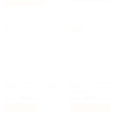
Lägg till i varukorg
199 kr.
99 kr.
var:
är:
489 kr.
249 kr.
-62%
-45%
BILACCESSOARER AUTOSTYLING
BILACCESSOARER AUTOSTYLING
BMW emblem 82 mm BMW
BMW M logo centrumkåpor till
F10 F20 F30
bilen 68 mm
Det
Det
Det
Det
530
kr
199
kr
450
kr
249
kr
Inkl moms
Inkl moms
ursprungliga
nuvarande
ursprungliga
nuvarande
priset
priset
priset
priset
Välj alternativ
Lägg till i varukorg
var:
är:
var:
är:
530 kr.
199 kr.
450 kr.
249 kr.
Den
här
produkten
har