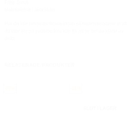
Färg: Svart
Materialet är i äkta läder.
Har du inte monterat dessa innan så rekommenderar vi att
du tittar lite på youtube före köp för att se om du klarar av
detta.
RELATERADE PRODUKTER
-57%
-21%
SLUT I LAGER