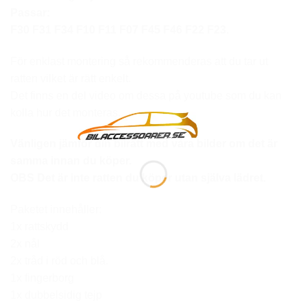
Passar:
F30 F31 F34 F10 F11 F07 F45 F46 F22 F23.
För enklast montering så rekommenderas att du tar ut
ratten vilket är rätt enkelt.
Det finns en del video om dessa på youtube som du kan
kolla hur det monteras.
Vänligen jämför din bilratt med våra bilder om det är
samma innan du köper.
OBS Det är inte ratten du köper utan själva lädret.
Paketet innehåller:
1x rattskydd
2x nål
2x tråd i röd och blå.
1x fingerborg
1x dubbelsidig tejp