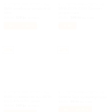
BILACCESSOARER AUTOSTYLING
BILACCESSOARER AUTOSTYLING
BMW ventilhattar ventillock till
BMW ESYS ICOM Ethernet
bilen
programvara
Det
Det
Det
Det
299
kr
129
kr
699
kr
549
kr
Inkl moms
Inkl moms
ursprungliga
nuvarande
ursprungliga
nuvarande
priset
priset
priset
priset
Lägg till i varukorg
Läs mer
var:
är:
var:
är:
299 kr.
129 kr.
699 kr.
549 kr.
-49%
-50%
BILACCESSOARER AUTOSTYLING
BILACCESSOARER AUTOSTYLING
BMW nyckelskal för nya BMW
BMW M Tech nyckelring i läder
1-2-3-4-5–6-7-X serien
Det
Det
199
kr
99
kr
Inkl moms
ursprungliga
nuvarande
Det
Det
489
kr
249
kr
Inkl moms
priset
priset
ursprungliga
nuvarande
Lägg till i varukorg
var:
är:
priset
priset