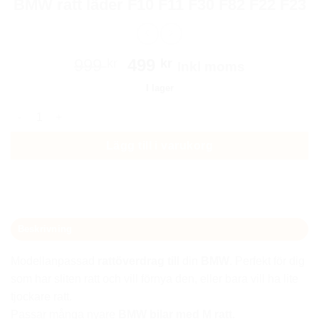
BMW ratt läder F10 F11 F30 F82 F22 F23
Det
Det
999
499
kr
kr
Inkl moms
ursprungliga
nuvarande
I lager
priset
priset
BMW ratt läder F10 F11 F30 F82 F22 F23 mängd
var:
är:
999 kr.
499 kr.
Lägg till i varukorg
Beskrivning
Modellanpassad
rattöverdrag till
din
BMW
. Perfekt för dig
som har sliten ratt och vill förnya den, eller bara vill ha lite
tjockare ratt.
Passar många nyare
BMW bilar med M ratt.