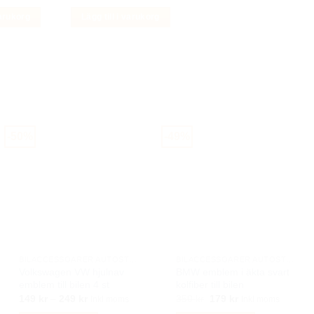
ungliga
nuvarande
ursprungliga
nuvarande
priset
priset
priset
varukorg
Lägg till i varukorg
är:
var:
är:
r.
299 kr.
399 kr.
199 kr.
-50%
-49%
BILACCESSOARER AUTOSTYLING
BILACCESSOARER AUTOSTYLING
Volkswagen VW hjulnav
BMW emblem i äkta svart
emblem till bilen 4 st
kolfiber till bilen
Prisintervall:
Det
Det
149
kr
–
249
kr
350
kr
179
kr
Inkl moms
Inkl moms
149 kr
ursprungliga
nuvarande