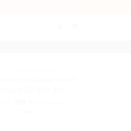
tur & Byte
Integritetspolicy
em
/
Centrumkåpor & Emblem
centrumkåpor svart
lsvart 68 mm 4st
Det
Det
99
299
kr
kr
Inkl moms
ursprungliga
nuvarande
I lager
priset
priset
mkåpor svart helsvart 68 mm 4st mängd
var:
är:
499 kr.
299 kr.