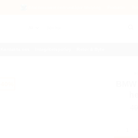
Bilaccessoarer centrumkåpor bilstyling
Produkter
Re
Sök
efter:
Kontakta oss
Integritetspolicy
Retur & Byte
H
BMW 
-40%
he
4
BMW centru