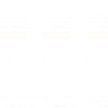
väljas
på
produktsidan
BILACCESSOARER AUTOSTYLING
BILACCESSOARER AUTOSTYLING
MINI centrumkåpor
Lexus centrumkåpor
Chrysler cent
navkåpor cooper
navkåpor 62 mm
fälgarna 64
Prisintervall:
Det
Det
Det
239
kr
–
249
kr
599
kr
299
kr
549
kr
299
k
Inkl moms
Inkl moms
239 kr
ursprungliga
nuvarande
urspr
till
priset
priset
priset
Välj alternativ
Välj alternativ
Lägg till i 
249 kr
var:
är:
var:
599 kr.
299 kr.
549 k
Den
Den
här
här
produkten
produkten
har
har
-40%
-54%
-40%
lera
flera
arianter.
varianter.
De
De
lika
olika
lternativen
alternativen
kan
kan
BILACCESSOARER AUTOSTYLING
BILACCESSOARER AUTOSTYLING
Honda centrumkåpor 58,
Dodge centrumkåpor 64
Nissan cent
äljas
väljas
69 mm
mm
mm till bilen
på
på
Det
Det
Det
Det
Det
499
kr
299
kr
650
kr
299
kr
499
kr
299
k
Inkl moms
Inkl moms
produktsidan
produktsidan