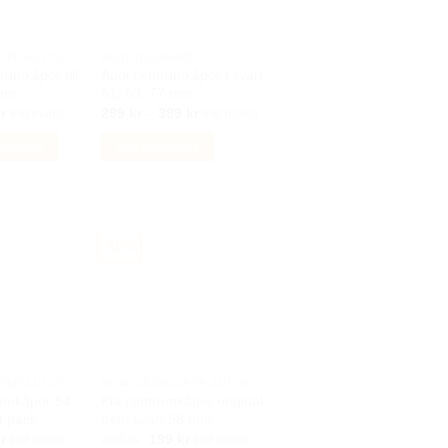
BILACCESSOARER AUTOSTYLING
AUDI TILLBEHÖR
rumkåpor till
Audi centrumkåpor i svart
 mm
61, 68, 77 mm
Det
Prisintervall:
r
299
kr
–
399
kr
Inkl moms
Inkl moms
ungliga
nuvarande
299 kr
priset
till
varukorg
Välj alternativ
är:
399 kr
r.
299 kr.
Den
här
produkten
har
-50%
flera
varianter.
De
olika
alternativen
kan
BILACCESSOARER AUTOSTYLING
BILACCESSOARER AUTOSTYLING
rumkåpor 54
Kia centrumkåpor original
väljas
 4 pack
oem svart 58 mm
på
Det
Det
Det
r
399
kr
199
kr
Inkl moms
Inkl moms
produktsidan