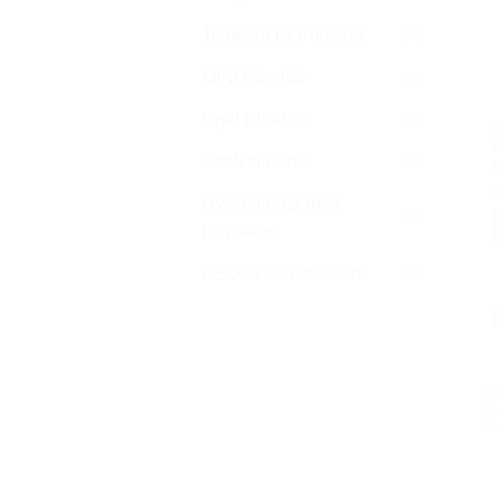
Tillbehör till Porsche
(37)
MINI tillbehör
(42)
Opel tillbehör
(42)
Saab tillbehör
(41)
Nyckelringar med
(72)
bilmärken
OBD2 Felkodsläsare
(11)