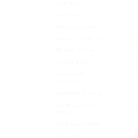
Audi tillbehör
(106)
Ford tillbehör
(58)
Mercedes tillbehör
(133)
Volkswagen tillbehör
(81)
Tillbehör till Volvo
(56)
Dodge tillbehör
(40)
Egen designade
(0)
nyckelringar
Nyckelskal bilnycklar
(106)
Range Land Rover
(16)
tillbehör
Ventilhattar till bilen
(25)
Övriga bilmärken
(241)