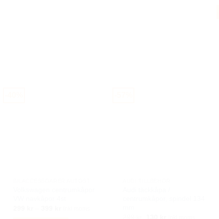
f
v
-40%
-57%
o
a
v
BILACCESSOARER AUTOSTYLING
AUDI TILLBEHÖR
Volkswagen centrumkåpor
Audi täckkåpa /
VW navkåpor 4st
centrumkåpor, spindel 134
mm
Prisintervall:
299
kr
–
399
kr
Inkl moms
299 kr
Det
Det
299
kr
130
kr
Inkl moms