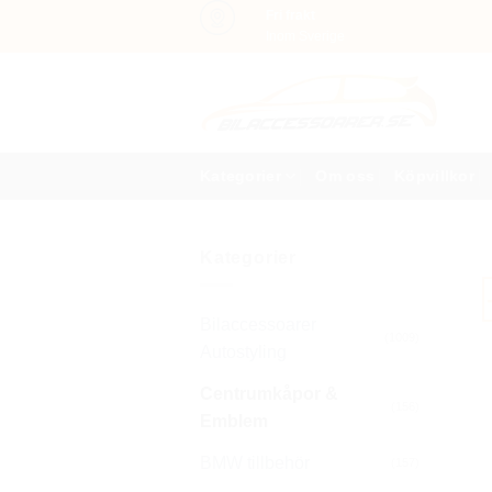
Skip
Fri frakt
Inom Sverige
to
content
Kategorier
Om oss
Köpvillkor
Kategorier
Bilaccessoarer
(1009)
Autostyling
Centrumkåpor &
(156)
Emblem
BMW tillbehör
(157)