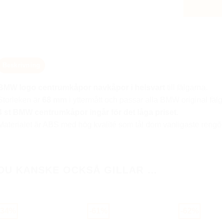
Beskrivning
BMW logo
centrumkåpor navkåpor i helsvart
till fälgarna.
Storleken är
68 mm
i yttermått och passar alla BMW original fäl
4 st BMW centrumkåpor ingår för det låga priset.
Materialet är ABS med hög kvalité som tål dom vanligaste rengö
DU KANSKE OCKSÅ GILLAR …
-34%
-61%
-62%