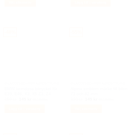
priset
priset
priset
priset
Välj alternativ
Lägg till i varukorg
var:
är:
var:
är:
350 kr.
179 kr.
249 kr.
125 kr.
Den
här
produkten
har
-48%
-55%
flera
varianter.
De
olika
alternativen
kan
väljas
på
BILACCESSOARER AUTOSTYLING
BILACCESSOARER AUTOSTYLING
produktsidan
BMW larmdosa bilnyckel för
Alpina emblem märke till bilen
E39, E46, X3, X5 Z3, Z4
73 och 82 mm
Det
Det
Det
Det
289
kr
149
kr
330
kr
149
kr
Inkl moms
Inkl moms
ursprungliga
nuvarande
ursprungliga
nuvarande
priset
priset
priset
priset
Lägg till i varukorg
Välj alternativ
var:
är:
var:
är:
289 kr.
149 kr.
330 kr.
149 kr.
Den
här
produkten
har