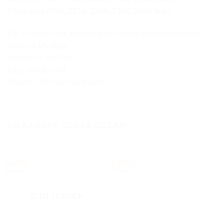
Finns med
220d, 225d, 230d, 235d, 240d
logo.
Tål att tvätta med avfettning och andra rengöringsmedel.
Vatten & UV tålig.
Storlek ca
16x2cm
Färg: Blank svart.
Material: ABS av hög kvalité.
DU KANSKE OCKSÅ GILLAR …
-34%
-60%
SLUT I LAGER