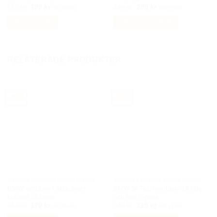
Det
Det
Det
Det
550
kr
199
kr
449
kr
299
kr
Inkl moms
Inkl moms
ursprungliga
nuvarande
ursprungliga
nuvarande
priset
priset
priset
priset
Välj alternativ
Lägg till i varukorg
var:
är:
var:
är:
550 kr.
199 kr.
449 kr.
299 kr.
Den
här
produkten
RELATERADE PRODUKTER
har
flera
varianter.
De
-49%
-50%
olika
alternativen
kan
väljas
på
produktsidan
BILACCESSOARER AUTOSTYLING
BILACCESSOARER AUTOSTYLING
BMW emblem i äkta svart
BMW M Tech emblem till fälg
kolfiber till bilen
och ratt 5-pack
Det
Det
Det
Det
350
kr
179
kr
249
kr
125
kr
Inkl moms
Inkl moms
ursprungliga
nuvarande
ursprungliga
nuvarande