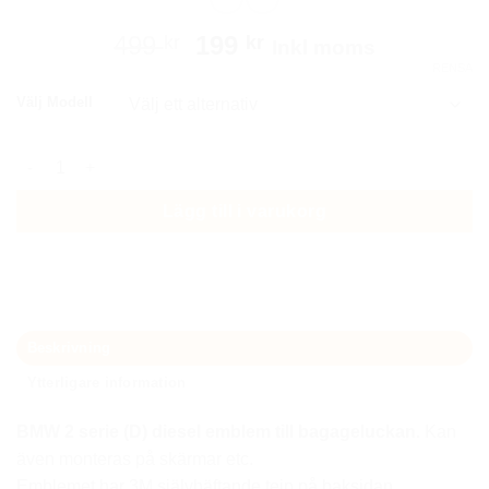
Det
Det
499
199
kr
kr
Inkl moms
ursprungliga
nuvarande
RENSA
priset
priset
Välj Modell
var:
är:
499 kr.
199 kr.
BMW 2 serie (d) emblem modellbeteckning mängd
Lägg till i varukorg
Beskrivning
Ytterligare information
BMW 2 serie (D) diesel emblem till bagageluckan.
Kan
även monteras på skärmar etc.
Emblemet har 3M självhäftande tejp på baksidan.