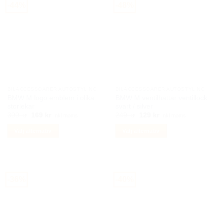
-44%
-48%
flera
varianter.
De
olika
alternativen
kan
väljas
på
BILACCESSOARER AUTOSTYLING
BILACCESSOARER AUTOSTYLING
produktsidan
BMW M logo emblem i olika
BMW M ventilhattar ventillock
storlekar
svart / silver
Det
Det
Det
Det
300
kr
169
kr
249
kr
129
kr
Inkl moms
Inkl moms
ursprungliga
nuvarande
ursprungliga
nuvarande
priset
priset
priset
priset
Välj alternativ
Välj alternativ
var:
är:
var:
är:
300 kr.
169 kr.
249 kr.
129 kr.
Den
Den
här
här
produkten
produkten
har
har
-36%
-40%
flera
flera
varianter.
varianter.
De
De
olika
olika