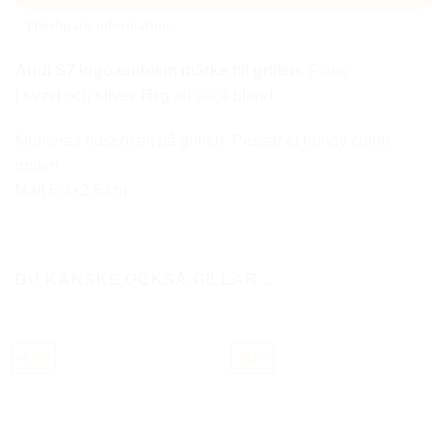
Ytterligare information
Audi S7 logo emblem märke till grillen.
Finns
i
svart
och
silver färg
att välja bland.
Monteras busenkelt på grillen. Passar ej honey comb
grillen
Mått 6,3×2,5 cm.
DU KANSKE OCKSÅ GILLAR …
-47%
-40%