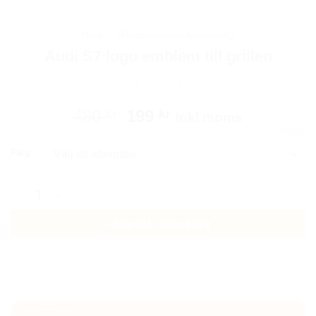
Hem
/
Bilaccessoarer Autostyling
Audi S7 logo emblem till grillen
Det
Det
480
199
kr
kr
Inkl moms
ursprungliga
nuvarande
RENSA
priset
priset
Färg
var:
är:
480 kr.
199 kr.
Audi S7 logo emblem till grillen mängd
Lägg till i varukorg
Beskrivning