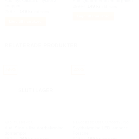
Audi nyckelskal bilnyckel 2
Audi Quattro emblem till grillen
knappar
Det
Det
299
kr
149
kr
Inkl moms
ursprungliga
nuvarande
Det
Det
299
kr
149
kr
Inkl moms
priset
priset
ursprungliga
nuvarande
Lägg till i varukorg
var:
är:
priset
priset
Lägg till i varukorg
299 kr.
149 kr.
var:
är:
299 kr.
149 kr.
RELATERADE PRODUKTER
-55%
-43%
SLUT I LAGER
AUDI TILLBEHÖR
BILACCESSOARER AUTOSTYLING
Audi Sline s line dörrbelysning
Skyltbelysning LED lampor till
dörrlampor
Porsche
Det
Det
Det
Det
550
kr
249
kr
349
kr
199
kr