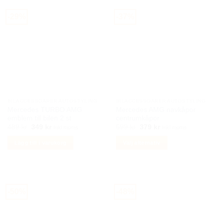
-29%
-37%
BILACCESSOARER AUTOSTYLING
BILACCESSOARER AUTOSTYLING
Mercedes TURBO AMG
Mercedes AMG navkåpor
emblem till bilen 2 st
centrumkåpor
Det
Det
Det
Det
489
kr
349
kr
599
kr
379
kr
Inkl moms
Inkl moms
ursprungliga
nuvarande
ursprungliga
nuvarande
priset
priset
priset
priset
Lägg till i varukorg
Välj alternativ
var:
är:
var:
är:
489 kr.
349 kr.
599 kr.
379 kr.
Den
här
produkten
har
-50%
-48%
flera
varianter.
De