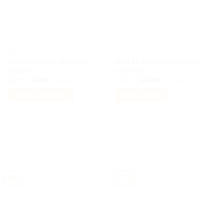
olika
alternativen
kan
väljas
på
AUDI TILLBEHÖR
AUDI TILLBEHÖR
produktsidan
Audi nyckelskal bilnyckel 3
Audi Sline S line ventilhattar
knappar
ventillock
Det
Det
Det
Det
299
kr
149
kr
249
kr
129
kr
Inkl moms
Inkl moms
ursprungliga
nuvarande
ursprungliga
nuvarande
priset
priset
priset
priset
Lägg till i varukorg
Välj alternativ
var:
är:
var:
är:
299 kr.
149 kr.
249 kr.
129 kr.
Den
här
produkten
har
flera
varianter.
De
-40%
-57%
olika
alternativen
kan
väljas
på