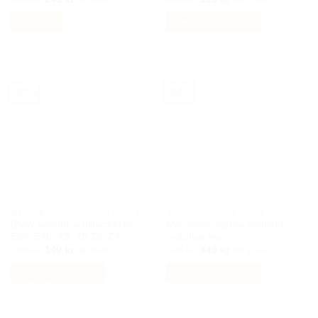
Inkl moms
Inkl moms
ursprungliga
nuvarande
ursprungliga
nuvarande
priset
priset
priset
priset
Läs mer
Lägg till i varukorg
var:
är:
var:
är:
550 kr.
249 kr.
349 kr.
199 kr.
-48%
-44%
BILACCESSOARER AUTOSTYLING
BILACCESSOARER AUTOSTYLING
BMW larmdosa bilnyckel för
Mercedes stjärna emblem
E39, E46, X3, X5 Z3, Z4
motohuv huv
Det
Det
Det
Det
289
kr
149
kr
799
kr
449
kr
Inkl moms
Inkl moms
ursprungliga
nuvarande
ursprungliga
nuvarande
priset
priset
priset
priset
Lägg till i varukorg
Lägg till i varukorg
var:
är:
var:
är:
289 kr.
149 kr.
799 kr.
449 kr.